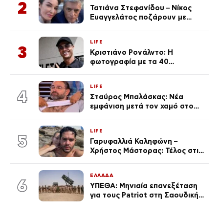
2
Τατιάνα Στεφανίδου – Νίκος
Ευαγγελάτος ποζάρουν με
μαγιό σε παραλία στην
Κεφαλονιά
LIFE
3
Κριστιάνο Ρονάλντο: Η
φωτογραφία με τα 40
πανάκριβα αυτοκίνητα στο
γκαράζ του ξεπέρασε τα 20,7
LIFE
εκ. likes
4
Σταύρος Μπαλάσκας: Νέα
εμφάνιση μετά τον χαμό στο
«Πρωινό» (Φωτογραφία)
LIFE
5
Γαρυφαλλιά Καληφώνη –
Χρήστος Μάστορας: Τέλος στις
φήμες χωρισμού, όλη η αλήθεια
για τη σχέση τους
ΕΛΛΑΔΑ
6
ΥΠΕΘΑ: Μηνιαία επανεξέταση
για τους Patriot στη Σαουδική
Αραβία