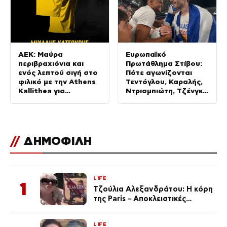
ΑΕΚ: Μαύρα
Ευρωπαϊκό
περιβραχιόνια και
Πρωτάθλημα Στίβου:
ενός λεπτού σιγή στο
Πότε αγωνίζονται
φιλικό με την Athens
Τεντόγλου, Καραλής,
Kallithea για
Ντρισμπιώτη, Τζένγκο
Κατσούρη και Λιάκα
και οι υπόλοιποι
Έλληνες αθλητές
//
ΔΗΜΟΦΙΛΗ
LIFE
1
Τζούλια Αλεξανδράτου: Η κόρη
της Paris – Αποκλειστικές
φωτογραφίες
LIFE