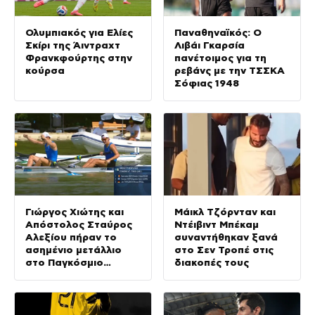
Ολυμπιακός για Ελίες
Παναθηναϊκός: Ο
Σκίρι της Άιντραχτ
Λιβάι Γκαρσία
Φρανκφούρτης στην
πανέτοιμος για τη
κούρσα
ρεβάνς με την ΤΣΣΚΑ
Σόφιας 1948
Γιώργος Χιώτης και
Μάικλ Τζόρνταν και
Απόστολος Σταύρος
Ντέιβιντ Μπέκαμ
Αλεξίου πήραν το
συναντήθηκαν ξανά
ασημένιο μετάλλιο
στο Σεν Τροπέ στις
στο Παγκόσμιο
διακοπές τους
Πρωτάθλημα
κωπηλασίας Εφήβων –
Νεανίδων