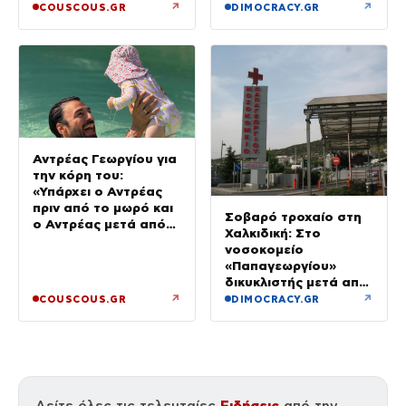
ΕΛ.Α.Σ.
↗
↗
COUSCOUS.GR
DIMOCRACY.GR
Αντρέας Γεωργίου για
την κόρη του:
«Υπάρχει ο Αντρέας
πριν από το μωρό και
Σοβαρό τροχαίο στη
ο Αντρέας μετά από
Χαλκιδική: Στο
αυτό – Έθεσα άλλες
νοσοκομείο
προτεραιότητες»
«Παπαγεωργίου»
δικυκλιστής μετά από
σύγκρουση
↗
↗
COUSCOUS.GR
DIMOCRACY.GR
Ειδήσεις
Δείτε όλες τις τελευταίες
από την