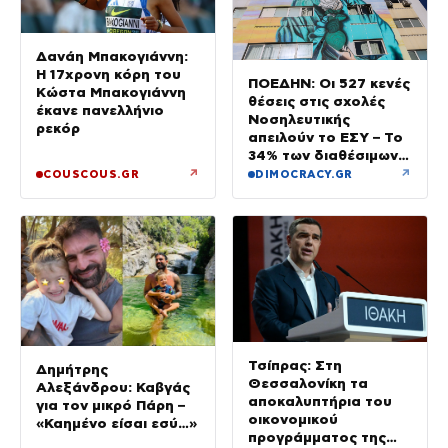
Δανάη Μπακογιάννη:
Η 17χρονη κόρη του
ΠΟΕΔΗΝ: Οι 527 κενές
Κώστα Μπακογιάννη
θέσεις στις σχολές
έκανε πανελλήνιο
Νοσηλευτικής
ρεκόρ
απειλούν το ΕΣΥ – Το
34% των διαθέσιμων
δεν καλύφθηκε
↗
↗
COUSCOUS.GR
DIMOCRACY.GR
Τσίπρας: Στη
Δημήτρης
Θεσσαλονίκη τα
Αλεξάνδρου: Καβγάς
αποκαλυπτήρια του
για τον μικρό Πάρη –
οικονομικού
«Καημένο είσαι εσύ…»
προγράμματος της