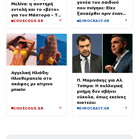
γονέα του παιδιού
Μελίνα: η αυστηρή
που πνίγηκε: Είχε
εντολή και το «βέτο»
ξαναέρθει πριν έναν
για τον Μάστορα – Τα
μήνα και
τηλεφωνήματα που
↗
↗
COUSCOUS.GR
DIMOCRACY.GR
προσπαθήσαμε να τον
αναστάτωσαν το
διώξουμε
καλοκαίρι της
Αγγελική Ηλιάδη:
Ηλιοθεραπεία στο
Π. Μαρινάκης για Αλ.
σκάφος με κίτρινο
Τσίπρα: Η συλλογική
μπικίνι
μνήμη δεν σβήνει
εύκολα, όπως εκείνος
πιστεύει
↗
↗
COUSCOUS.GR
DIMOCRACY.GR