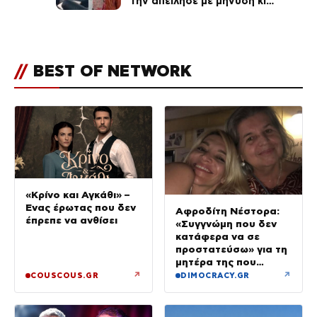
την απείλησε με μήνυση κι
εκείνη απαντά – «Δεν σε
αναγνώρισα, όταν κατάλαβα
ποια είσαι σοκαρίστικα»
//
BEST OF NETWORK
«Κρίνο και Αγκάθι» –
Ένας έρωτας που δεν
Αφροδίτη Νέστορα:
έπρεπε να ανθίσει
«Συγγνώμη που δεν
κατάφερα να σε
προστατεύσω» για τη
μητέρα της που
σκοτώθηκε στην
↗
↗
COUSCOUS.GR
DIMOCRACY.GR
εμπρηστική επίθεση
στη Θεσσαλονίκη