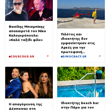
Βασίλης Μπισμπίκης
αποχαιρετά τον Νίκο
Πιλότος και
Καλογερόπουλο:
ιδιοκτήτης δεν
«Καλό ταξίδι φίλε»
εμφανίστηκαν στις
Αρχές για την
πρωτοφανή
προσγείωση του
↗
↗
COUSCOUS.GR
DIMOCRACY.GR
ελικοπτέρου στο
Σαρακήνικο
Ιδιοκτήτης beach bar
Η απαγόρευση της
στην Πάρο για τον
Δέσποινας στη