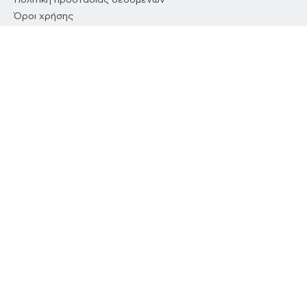
Όροι χρήσης
Επικοινωνία
//
NETWORK
ΔΕΔΟΜΕΝΟ
COUSCOUS
DIMOCRACY
//
ΕΦΑΡΜΟΓΗ
Κατεβάστε τη δωρεάν εφαρμογή του
ΔΕΔΟΜΕΝΟ και διαβάστε τα νέα όπου κι
αν βρίσκεστε.
ΔΙΑΘΈΣΙΜΟ ΣΤΟ
Google Play
ΔΙΑΘΈΣΙΜΟ ΣΤΟ
App Store