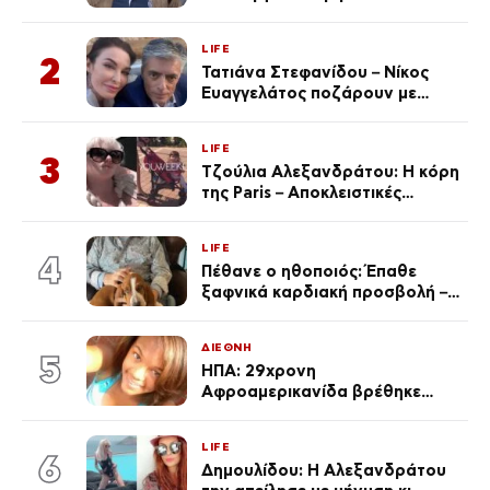
αυτοκινήτων του – Ζαλίζουν τα
ποσά
LIFE
2
Τατιάνα Στεφανίδου – Νίκος
Ευαγγελάτος ποζάρουν με
μαγιό σε παραλία στην
Κεφαλονιά
LIFE
3
Τζούλια Αλεξανδράτου: Η κόρη
της Paris – Αποκλειστικές
φωτογραφίες
LIFE
4
Πέθανε ο ηθοποιός: Έπαθε
ξαφνικά καρδιακή προσβολή – Η
ανακοίνωση της συζύγου του
ΔΙΕΘΝΗ
5
ΗΠΑ: 29χρονη
Αφροαμερικανίδα βρέθηκε
απαγχονισμένη σε δέντρο στον
Μισισιπή
LIFE
6
Δημουλίδου: Η Αλεξανδράτου