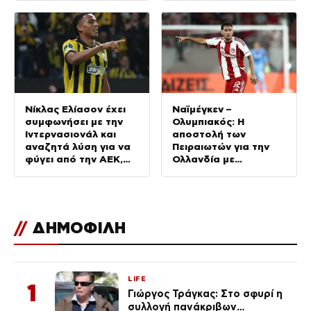
Κ20
Νίκλας Ελίασον έχει
Ναϊμέγκεν –
συμφωνήσει με την
Ολυμπιακός: Η
Ιντερνασιονάλ και
αποστολή των
αναζητά λύση για να
Πειραιωτών για την
φύγει από την ΑΕΚ,
Ολλανδία με
γράφουν στη
Σαντιάγκο Έσε
Βραζιλία
//
ΔΗΜΟΦΙΛΗ
LIFE
1
Γιώργος Τράγκας: Στο σφυρί η
συλλογή πανάκριβων