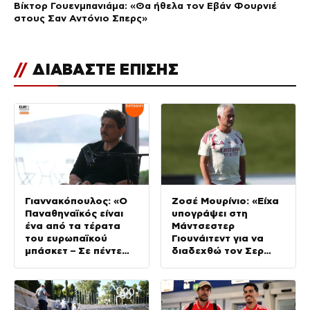
Βίκτορ Γουενμπανιάμα: «Θα ήθελα τον Εβάν Φουρνιέ
στους Σαν Αντόνιο Σπερς»
//
ΔΙΑΒΑΣΤΕ ΕΠΙΣΗΣ
Γιαννακόπουλος: «Ο
Ζοσέ Μουρίνιο: «Είχα
Παναθηναϊκός είναι
υπογράψει στη
ένα από τα τέρατα
Μάντσεστερ
του ευρωπαϊκού
Γιουνάιτεντ για να
μπάσκετ – Σε πέντε
διαδεχθώ τον Σερ
χρόνια θα τον βλέπω
Άλεξ Φέργκιουσον,
σαν οπαδός» (vid)
αλλά επέλεξα την
Τσέλσι»