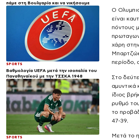
πάμε στη Βουλγαρία και να νικήσουμε
Ο Ολυμπια
είναι καυ
πόντους μ
πρωταγωνι
χάρη στην
Μπαρτζώκα
περίοδο, 
SPORTS
Βαθμολογία UEFA μετά την ισοπαλία του
Παναθηναϊκού με την ΤΣΣΚΑ 1948
Στο δεύτε
αμυντικά 
ίδιος βρή
ρυθμό του
το προβάδ
47-39.
Μετά το η
SPORTS