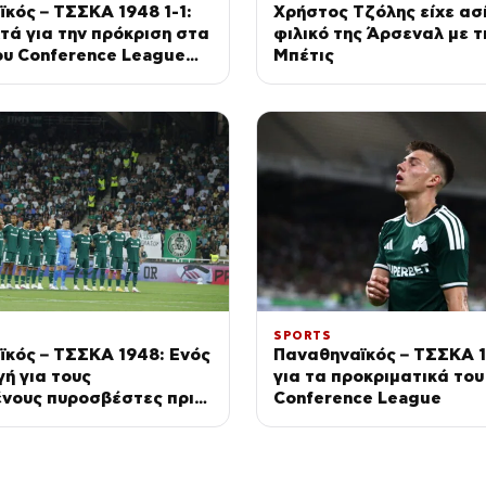
κός – ΤΣΣΚΑ 1948 1-1:
Χρήστος Τζόλης είχε ασ
τά για την πρόκριση στα
φιλικό της Άρσεναλ με τ
ου Conference League
Μπέτις
Α
SPORTS
κός – ΤΣΣΚΑ 1948: Ενός
Παναθηναϊκός – ΤΣΣΚΑ 1
γή για τους
για τα προκριματικά του
ένους πυροσβέστες πριν
Conference League
η του ματς