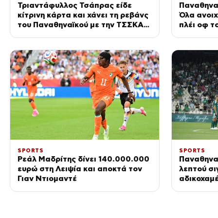
Τριαντάφυλλος Τσάπρας είδε
Παναθηναϊ
κίτρινη κάρτα και χάνει τη ρεβάνς
Όλα ανοιχ
του Παναθηναϊκού με την ΤΣΣΚΑ
πλέι οφ τ
1948
στο ΟΑΚ
SPORTS
SPORTS
Ρεάλ Μαδρίτης δίνει 140.000.000
Παναθηναϊ
ευρώ στη Λειψία και αποκτά τον
λεπτού σι
Γιαν Ντιομαντέ
αδικοχαμ
την έναρξ