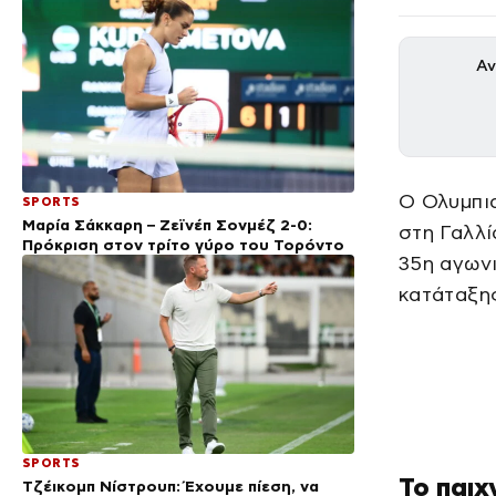
Αν
Ο Ολυμπια
SPORTS
Μαρία Σάκκαρη – Ζεϊνέπ Σονμέζ 2-0:
στη Γαλλί
Πρόκριση στον τρίτο γύρο του Τορόντο
35η αγωνι
κατάταξης
SPORTS
Το παιχ
Τζέικομπ Νίστρουπ: Έχουμε πίεση, να