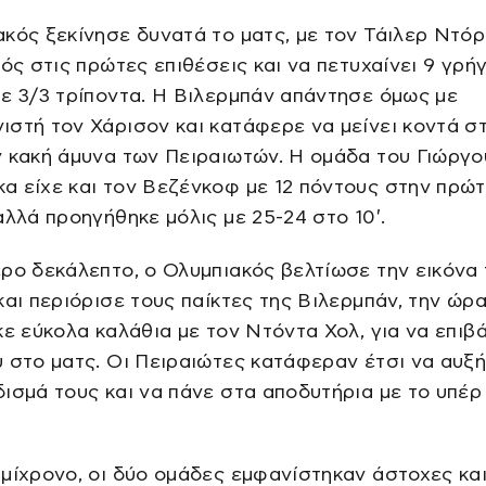
κός ξεκίνησε δυνατά το ματς, με τον Τάιλερ Ντόρ
τός στις πρώτες επιθέσεις και να πετυχαίνει 9 γρ
ε 3/3 τρίποντα. Η Βιλερμπάν απάντησε όμως με
στή τον Χάρισον και κατάφερε να μείνει κοντά σ
 κακή άμυνα των Πειραιωτών. Η ομάδα του Γιώργο
 είχε και τον Βεζένκοφ με 12 πόντους στην πρώ
αλλά προηγήθηκε μόλις με 25-24 στο 10′.
ρο δεκάλεπτο, ο Ολυμπιακός βελτίωσε την εικόνα
και περιόρισε τους παίκτες της Βιλερμπάν, την ώρα
κε εύκολα καλάθια με τον Ντόντα Χολ, για να επιβά
 στο ματς. Οι Πειραιώτες κατάφεραν έτσι να αυξ
ισμά τους και να πάνε στα αποδυτήρια με το υπέρ
μίχρονο, οι δύο ομάδες εμφανίστηκαν άστοχες και