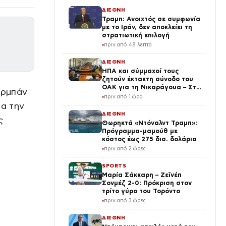
ΔΙΕΘΝΗ
Τραμπ: Ανοιχτός σε συμφωνία
με το Ιράν, δεν αποκλείει τη
στρατιωτική επιλογή
πριν από 48 λεπτά
ΔΙΕΘΝΗ
ΗΠΑ και σύμμαχοί τους
ζητούν έκτακτη σύνοδο του
ΟΑΚ για τη Νικαράγουα – Στο
ερμπάν
επίκεντρο η πολιτική του
πριν από 1 ώρα
Ορτέγα
ια την
ΔΙΕΘΝΗ
ς
Θωρηκτά «Ντόναλντ Τραμπ»:
Πρόγραμμα-μαμούθ με
κόστος έως 275 δισ. δολάρια
πριν από 2 ώρες
SPORTS
Μαρία Σάκκαρη – Ζεϊνέπ
Σονμέζ 2-0: Πρόκριση στον
τρίτο γύρο του Τορόντο
πριν από 3 ώρες
ΔΙΕΘΝΗ