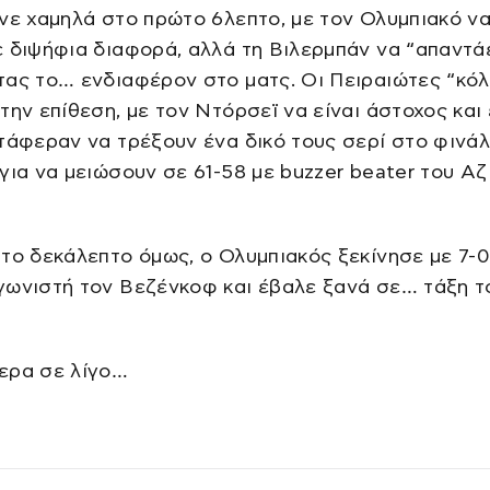
νε χαμηλά στο πρώτο 6λεπτο, με τον Ολυμπιακό ν
 διψήφια διαφορά, αλλά τη Βιλερμπάν να “απαντάε
τας το… ενδιαφέρον στο ματς. Οι Πειραιώτες “κό
την επίθεση, με τον Ντόρσεϊ να είναι άστοχος και 
τάφεραν να τρέξουν ένα δικό τους σερί στο φινάλ
για να μειώσουν σε 61-58 με buzzer beater του Αζ
το δεκάλεπτο όμως, ο Ολυμπιακός ξεκίνησε με 7-0
γωνιστή τον Βεζένκοφ και έβαλε ξανά σε… τάξη τ
ερα σε λίγο…