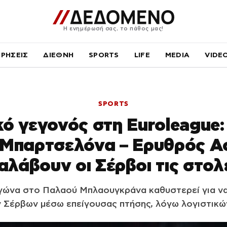
Η ενημέρωσή σας, το πάθος μας!
ΙΡΗΣΕΙΣ
ΔΙΕΘΝΗ
SPORTS
LIFE
MEDIA
VIDE
SPORTS
κό γεγονός στη Euroleague
Μπαρτσελόνα – Ερυθρός Α
αλάβουν οι Σέρβοι τις στολ
γώνα στο Παλαού Μπλαουγκράνα καθυστερεί για ν
ν Σέρβων μέσω επείγουσας πτήσης, λόγω λογιστικώ