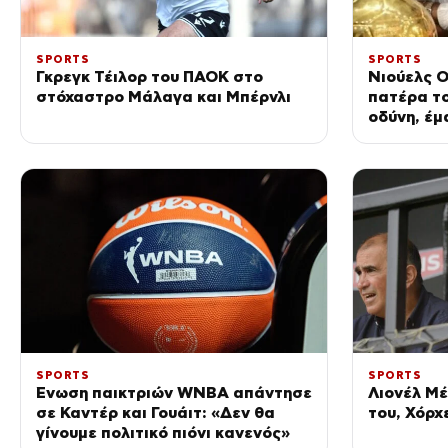
SPORTS
SPORTS
Γκρεγκ Τέιλορ του ΠΑΟΚ στο
Νιούελς Ο
στόχαστρο Μάλαγα και Μπέρνλι
πατέρα το
οδύνη, έμ
όλων των
τα χρώμα
SPORTS
SPORTS
Ένωση παικτριών WNBA απάντησε
Λιονέλ Μέ
σε Καντέρ και Γουάιτ: «Δεν θα
του, Χόρχ
γίνουμε πολιτικό πιόνι κανενός»