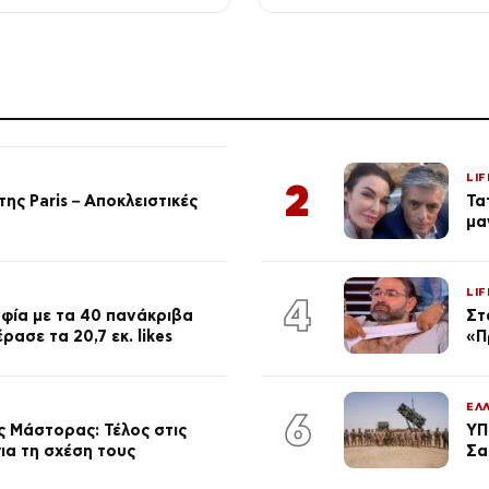
LIF
2
ης Paris – Αποκλειστικές
Τα
μα
LIF
4
φία με τα 40 πανάκριβα
Στ
ασε τα 20,7 εκ. likes
«Π
ΕΛ
6
 Μάστορας: Τέλος στις
ΥΠ
ια τη σχέση τους
Σα