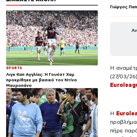
Γιώργος Πα
Αν
Η αναμέτ
SPORTS
Λιγκ Καπ Αγγλίας: Η Γουέστ Χαμ
(27/03/26
προκρίθηκε με βασικό τον Ντίνο
Euroleag
Μαυροπάνο
Η
Eurole
προβλήμα
πήρε παρά