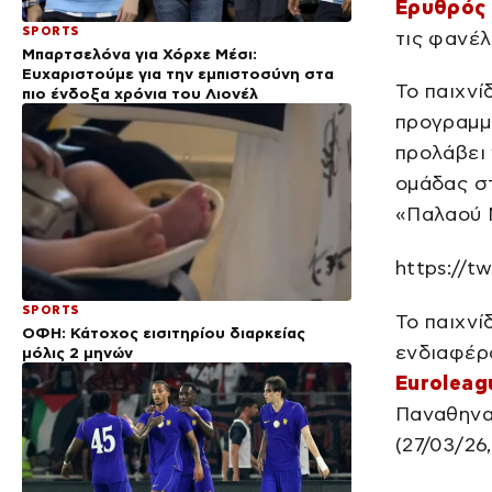
Ερυθρός
SPORTS
τις φανέλ
Μπαρτσελόνα για Χόρχε Μέσι:
Ευχαριστούμε για την εμπιστοσύνη στα
Το παιχνί
πιο ένδοξα χρόνια του Λιονέλ
προγραμμα
προλάβει 
ομάδας στ
«Παλαού 
https://t
SPORTS
Το παιχνί
ΟΦΗ: Κάτοχος εισιτηρίου διαρκείας
ενδιαφέρο
μόλις 2 μηνών
Euroleag
Παναθηναϊ
(27/03/26,