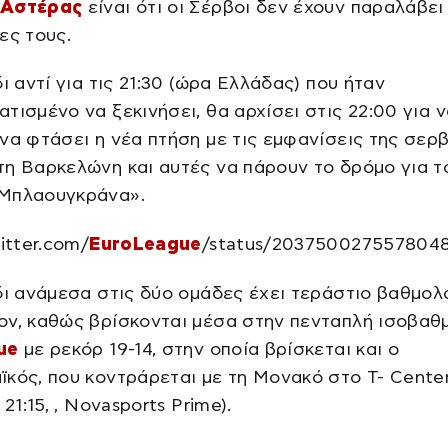
 Αστέρας
είναι ότι οι Σέρβοι δεν έχουν παραλάβει
ες τους.
δι αντί για τις 21:30 (ώρα Ελλάδας) που ήταν
τισμένο να ξεκινήσει, θα αρχίσει στις 22:00 για 
να φτάσει η νέα πτήση με τις εμφανίσεις της σερβ
η Βαρκελώνη και αυτές να πάρουν το δρόμο για τ
Μπλαουγκράνα».
witter.com/
EuroLeague
/status/203750027557804
δι ανάμεσα στις δύο ομάδες έχει τεράστιο βαθμολ
ν, καθώς βρίσκονται μέσα στην πενταπλή ισοβαθμ
ue
με ρεκόρ 19-14, στην οποία βρίσκεται και ο
κός, που κοντράρεται με τη Μονακό στο T- Cente
 21:15, , Novasports Prime).