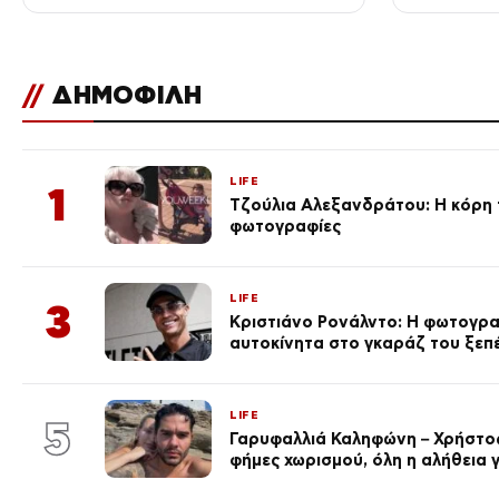
//
ΔΗΜΟΦΙΛΗ
LIFE
1
Τζούλια Αλεξανδράτου: Η κόρη τ
φωτογραφίες
LIFE
3
Κριστιάνο Ρονάλντο: Η φωτογρα
αυτοκίνητα στο γκαράζ του ξεπέρ
LIFE
5
Γαρυφαλλιά Καληφώνη – Χρήστος
φήμες χωρισμού, όλη η αλήθεια γ