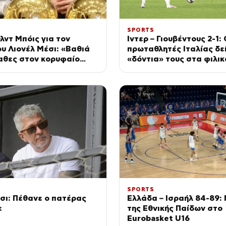
SPORTS
λντ Μπόις για τον
Ίντερ – Γιουβέντους 2-1: 
υ Λιονέλ Μέσι: «Βαθιά
πρωταθλητές Ιταλίας δε
αθες στον κορυφαίο
«δόντια» τους στα φιλικ
 εποχών να αγαπά αυτά
τα»
SPORTS
σι: Πέθανε ο πατέρας
Ελλάδα – Ισραήλ 84-89:
ε
της Εθνικής Παίδων στο
Eurobasket U16