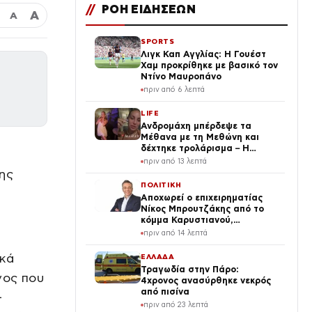
//
ΡΟΗ ΕΙΔΗΣΕΩΝ
Α
Α
SPORTS
Λιγκ Καπ Αγγλίας: Η Γουέστ
Χαμ προκρίθηκε με βασικό τον
Ντίνο Μαυροπάνο
πριν από 6 λεπτά
LIFE
Ανδρομάχη μπέρδεψε τα
Μέθανα με τη Μεθώνη και
δέχτηκε τρολάρισμα – Η
απάντησή της
πριν από 13 λεπτά
ης
ΠΟΛΙΤΙΚΗ
Αποχωρεί ο επιχειρηματίας
Νίκος Μπρουτζάκης από το
κόμμα Καρυστιανού,
καταγγέλλει δολοφονία
πριν από 14 λεπτά
χαρακτήρων
ικά
ΕΛΛΑΔΑ
Τραγωδία στην Πάρο:
γος που
4χρονος ανασύρθηκε νεκρός
από πισίνα
–
πριν από 23 λεπτά