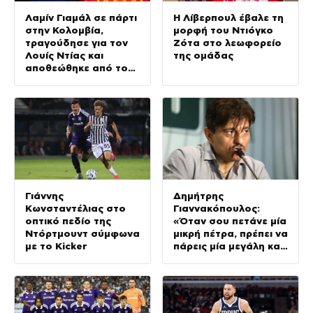
Λαμίν Γιαμάλ σε πάρτι
Η Λίβερπουλ έβαλε τη
στην Κολομβία,
μορφή του Ντιόγκο
τραγούδησε για τον
Ζότα στο λεωφορείο
Λουίς Ντίας και
της ομάδας
αποθεώθηκε από τον
κόσμο
Γιάννης
Δημήτρης
Κωνσταντέλιας στο
Γιαννακόπουλος:
οπτικό πεδίο της
«Όταν σου πετάνε μία
Ντόρτμουντ σύμφωνα
μικρή πέτρα, πρέπει να
με το Kicker
πάρεις μία μεγάλη και
να τους
καταστρέψεις»