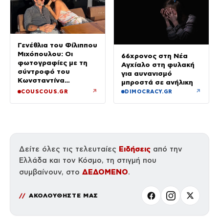
Γενέθλια του Φίλιππου
Μιχόπουλου: Οι
66χρονος στη Νέα
φωτογραφίες με τη
Αγχίαλο στη φυλακή
σύντροφό του
για αυνανισμό
Κωνσταντίνα
μπροστά σε ανήλικη
Ευρυπίδου και το
↗
↗
COUSCOUS.GR
DIMOCRACY.GR
δημόσιο «Σ’ αγαπώ»
Ειδήσεις
Δείτε όλες τις τελευταίες
από την
Ελλάδα και τον Κόσμο, τη στιγμή που
ΔΕΔΟΜΕΝΟ
συμβαίνουν, στο
.
ΑΚΟΛΟΥΘΗΣΤΕ ΜΑΣ