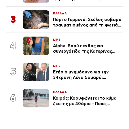
«Πρωινό» (Φωτογραφία)
ΕΛΛΑΔΑ
3
Πόρτο Γερμενό: Σκύλος σοβαρά
τραυματισμένος από τη φωτιά
επέστρεψε στο σπίτι που τον
φρόντιζαν
LIFE
4
Alpha: Βαρύ πένθος για
συνεργάτιδα της Κατερίνας
Καινούργιου – «Κουράστηκες
πολύ… Απόψε είσαι στα χέρια
LIFE
του Θεού»
5
Ετήσιο μνημόσυνο για την
34χρονη Λένα Σαμαρά:
Συγκινημένοι ο Αντώνης
Σαμαράς και η σύζυγός του
ΕΛΛΑΔΑ
6
Καιρός: Κορυφώνεται το κύμα
ζέστης με 40άρια – Ποιες
περιοχές βρίσκονται στο
επίκεντρο και μέχρι πότε θα
κρατήσουν τα μελτέμια