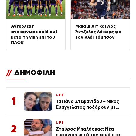
Άντερλεχτ
Μαϊάμι Χιτ και Λος
ανακοίνωσε sold out
Άντζελες Λέικερς για
μετά τη νίκη επί του
τον Κλέι Τόμπσον
ΠΑΟΚ
//
ΔΗΜΟΦΙΛΗ
LIFE
1
Τατιάνα Στεφανίδου – Νίκος
Ευαγγελάτος ποζάρουν με
μαγιό σε παραλία στην
Κεφαλονιά
LIFE
2
Σταύρος Μπαλάσκας: Νέα
εμφάνιση μετά τον χαμό στο