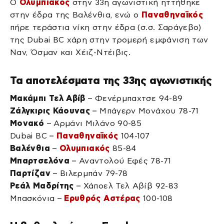
Ο
Ολυμπιακός
στην 33η αγωνιστική ηττήθηκε
στην έδρα της Βαλένθια, ενώ ο
Παναθηναϊκός
πήρε τεράστια νίκη στην έδρα (σ.σ. Σαράγεβο)
της Dubai BC χάρη στην τρομερή εμφάνιση των
Ναν, Όσμαν και Χέιζ-Ντέιβις.
Τα αποτελέσματα της 33ης αγωνιστικής
Μακάμπι Τελ Αβίβ
– Φενέρμπαχτσε 94-89
Ζάλγκιρις Κάουνας
– Μπάγερν Μονάχου 78-71
Μονακό
– Αρμάνι Μιλάνο 90-85
Dubai BC –
Παναθηναϊκός
104-107
Βαλένθια
–
Ολυμπιακός
85-84
Μπαρτσελόνα
– Αναντολού Εφές 78-71
Παρτίζαν
– Βιλερμπάν 79-78
Ρεάλ Μαδρίτης
– Χάποελ Τελ Αβίβ 92-83
Μπασκόνια –
Ερυθρός Αστέρας
100-108