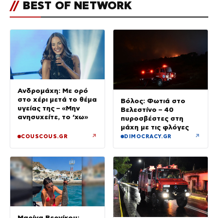
//
BEST OF NETWORK
Ανδρομάχη: Με ορό
στο χέρι μετά το θέμα
Βόλος: Φωτιά στο
υγείας της – «Μην
Βελεστίνο – 40
ανησυχείτε, το ‘χω»
πυροσβέστες στη
μάχη με τις φλόγες
↗
↗
COUSCOUS.GR
DIMOCRACY.GR
Μαρίνα Βερνίκου: