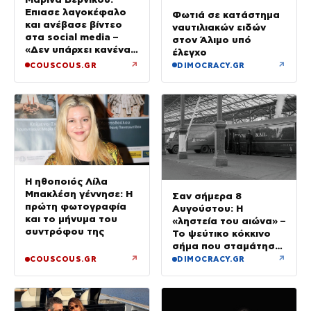
Έπιασε λαγοκέφαλο
Φωτιά σε κατάστημα
και ανέβασε βίντεο
ναυτιλιακών ειδών
στα social media –
στον Άλιμο υπό
«Δεν υπάρχει κανένας
έλεγχο
λόγος να φοβόμαστε»
↗
↗
COUSCOUS.GR
DIMOCRACY.GR
Η ηθοποιός Λίλα
Μπακλέση γέννησε: Η
Σαν σήμερα 8
πρώτη φωτογραφία
Αυγούστου: Η
και το μήνυμα του
«ληστεία του αιώνα» –
συντρόφου της
Το ψεύτικο κόκκινο
σήμα που σταμάτησε
τρένο με 2,6 εκατ.
↗
↗
COUSCOUS.GR
DIMOCRACY.GR
λίρες