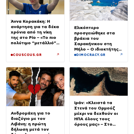
Άννα Κορακάκη: Η
ανάρτηση για τα δέκα
Ελικόπτερο
χρόνια από τη νίκη
προσγειώθηκε στα
της στο Ρίο – «Το πιο
βράχια του
πολύτιμο “μετάλλιό”
Σαρακήνικου στη
μου είναι η κόρη μου»
Μήλο – Ο ιδιοκτήτης
κατέβηκε για μπάνιο
↗
↗
COUSCOUS.GR
DIMOCRACY.GR
Ιράν: «Κλειστά τα
Στενά του Ορμούζ
Ανδρομάχη για το
μέχρι να δεχθούν οι
διαζύγιο με τον
ΗΠΑ όλους τους
Λιβάνη: η πρώτη
όρους μας» – Στο
δήλωση μετά τον
τραπέζι συμφωνία για