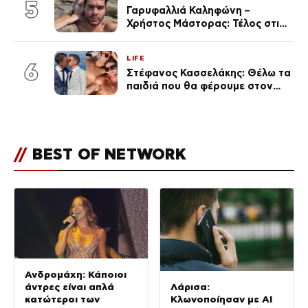
5
Γαρυφαλλιά Καληφώνη –
Χρήστος Μάστορας: Τέλος στις
φήμες χωρισμού, όλη η αλήθεια
για τη σχέση τους
LIFE
6
Στέφανος Κασσελάκης: Θέλω τα
παιδιά που θα φέρουμε στον
κόσμο να… – Αποκάλυψη για την
οικογένεια με τον Τάιλερ
//
BEST OF NETWORK
Ανδρομάχη: Κάποιοι
άντρες είναι απλά
Λάρισα:
κατώτεροι των
Κλωνοποίησαν με AI