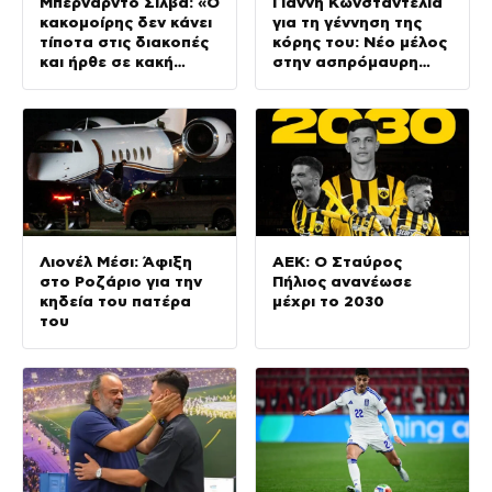
Μπερνάρντο Σίλβα: «Ο
Γιάννη Κωνσταντέλια
κακομοίρης δεν κάνει
για τη γέννηση της
τίποτα στις διακοπές
κόρης του: Νέο μέλος
και ήρθε σε κακή
στην ασπρόμαυρη
φυσική κατάσταση»
οικογένεια
Λιονέλ Μέσι: Άφιξη
ΑΕΚ: Ο Σταύρος
στο Ροζάριο για την
Πήλιος ανανέωσε
κηδεία του πατέρα
μέχρι το 2030
του