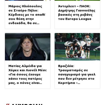
Μάριος Ηλιόπουλος
Άντερλεχτ – ΠΑΟΚ:
σε Σταύρο Πήλιο:
Δημήτρης Γιαννούλης
Κέρδισες με το σπαθί
βασικός στη ρεβάνς
σου θέση στην
του Europa League
ενδεκάδα, θα σε
μαλώσω αν δεν είσαι
ενωτικός στα
αποδυτήρια
Ματίας Αλμέιδα για
Βραζιλία:
Χόρχε και Λιονέλ Μέσι:
Τραυματισμός σε
«Για όσους έχουμε
πανηγυρισμό για γκολ
χάσει τους πατέρες
που δεν μέτρησε στο
μας, ο πόνος είναι
Κοριτίμπα –
αβάσταχος»
Σαπεκοένσε