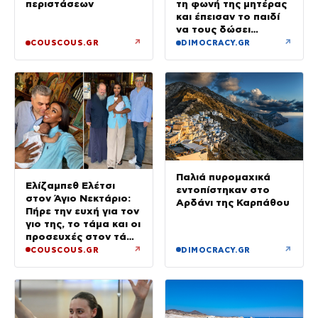
περιστάσεων
τη φωνή της μητέρας
και έπεισαν το παιδί
να τους δώσει
χρήματα και
↗
↗
COUSCOUS.GR
DIMOCRACY.GR
κοσμήματα
Παλιά πυρομαχικά
Ελίζαμπεθ Ελέτσι
εντοπίστηκαν στο
στον Άγιο Νεκτάριο:
Αρδάνι της Καρπάθου
Πήρε την ευχή για τον
γιο της, το τάμα και οι
προσευχές στον τάφο
του Αγίου
↗
↗
COUSCOUS.GR
DIMOCRACY.GR