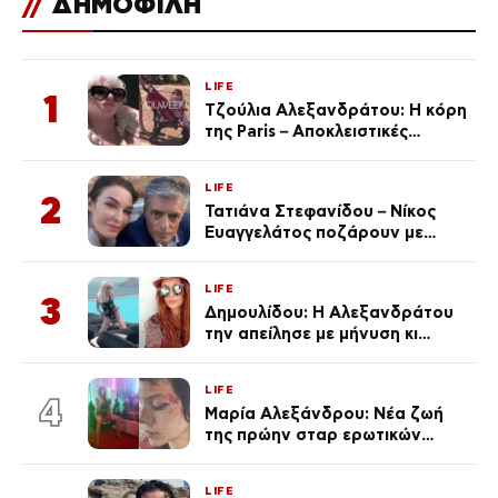
//
ΔΗΜΟΦΙΛΗ
LIFE
1
Τζούλια Αλεξανδράτου: Η κόρη
της Paris – Αποκλειστικές
φωτογραφίες
LIFE
2
Τατιάνα Στεφανίδου – Νίκος
Ευαγγελάτος ποζάρουν με
μαγιό σε παραλία στην
Κεφαλονιά
LIFE
3
Δημουλίδου: Η Αλεξανδράτου
την απείλησε με μήνυση κι
εκείνη απαντά – «Δεν σε
αναγνώρισα, όταν κατάλαβα
LIFE
ποια είσαι σοκαρίστικα»
4
Μαρία Αλεξάνδρου: Νέα ζωή
της πρώην σταρ ερωτικών
ταινιών, μητέρα ενός παιδιού με
σύντροφο επιχειρηματία
LIFE
(Φωτογραφίες)