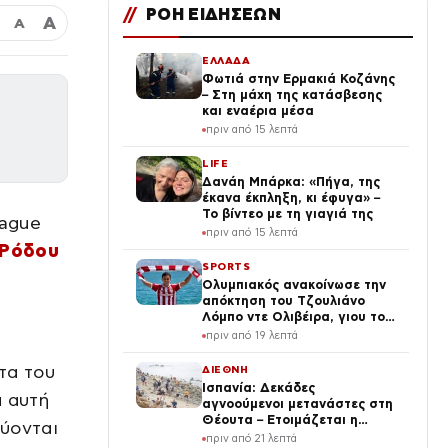
//
ΡΟΗ ΕΙΔΗΣΕΩΝ
Α
Α
ΕΛΛΑΔΑ
Φωτιά στην Ερμακιά Κοζάνης
– Στη μάχη της κατάσβεσης
και εναέρια μέσα
πριν από 15 λεπτά
LIFE
Δανάη Μπάρκα: «Πήγα, της
έκανα έκπληξη, κι έφυγα» –
Το βίντεο με τη γιαγιά της
eague
πριν από 15 λεπτά
 Ρόδου
SPORTS
Ολυμπιακός ανακοίνωσε την
απόκτηση του Τζουλιάνο
Λόμπο ντε Ολιβέιρα, γιου του
Τζιοβάνι
πριν από 19 λεπτά
τα του
ΔΙΕΘΝΗ
Ισπανία: Δεκάδες
ά αυτή
αγνοούμενοι μετανάστες στη
Θέουτα – Ετοιμάζεται η
εύονται
μεταφορά στην ενδοχώρα για
πριν από 21 λεπτά