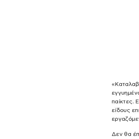
«Καταλαβα
εγγυημένα
παίκτες. 
είδους επ
εργαζόμε
Δεν θα έπ