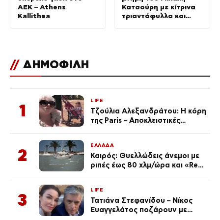
ΑΕΚ – Athens
Κατσούρη με κίτρινα
Kallithea
τριαντάφυλλα και
πανό
//
ΔΗΜΟΦΙΛΗ
LIFE
1
Τζούλια Αλεξανδράτου: Η κόρη
της Paris – Αποκλειστικές
φωτογραφίες
ΕΛΛΑΔΑ
2
Καιρός: Θυελλώδεις άνεμοι με
ριπές έως 80 χλμ/ώρα και «Red
Code» σε 6 περιοχές για
κίνδυνο πυρκαγιάς
LIFE
3
Τατιάνα Στεφανίδου – Νίκος
Ευαγγελάτος ποζάρουν με
μαγιό σε παραλία στην