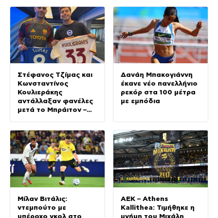
Στέφανος Τζίμας και
Δανάη Μπακογιάννη
Κωνσταντίνος
έκανε νέο πανελλήνιο
Κουλιεράκης
ρεκόρ στα 100 μέτρα
αντάλλαξαν φανέλες
με εμπόδια
μετά το Μπράιτον –
Ρόμα
Μίλαν Βιτάλις:
ΑΕΚ – Athens
ντεμπούτο με
Kallithea: Τιμήθηκε η
υπέροχο γκολ στο
μνήμη του Μιχάλη