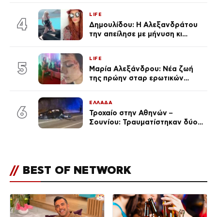
Κεφαλονιά
LIFE
4
Δημουλίδου: Η Αλεξανδράτου
την απείλησε με μήνυση κι
εκείνη απαντά – «Δεν σε
αναγνώρισα, όταν κατάλαβα
LIFE
ποια είσαι σοκαρίστικα»
5
Μαρία Αλεξάνδρου: Νέα ζωή
της πρώην σταρ ερωτικών
ταινιών, μητέρα ενός παιδιού με
σύντροφο επιχειρηματία
ΕΛΛΑΔΑ
(Φωτογραφίες)
6
Τροχαίο στην Αθηνών –
Σουνίου: Τραυματίστηκαν δύο
αστυνομικοί
//
BEST OF NETWORK