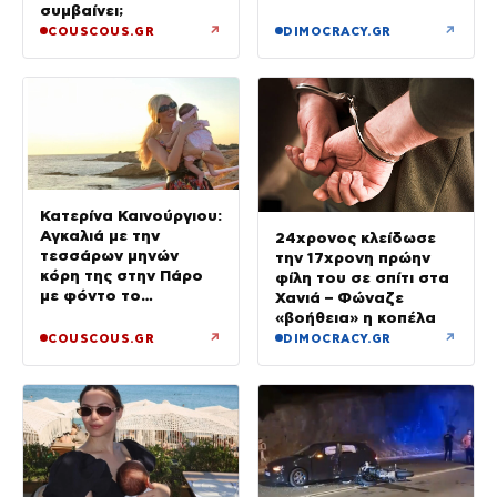
έγιναν σε κλάσματα
συμβαίνει;
δευτερολέπτου»
↗
↗
COUSCOUS.GR
DIMOCRACY.GR
Κατερίνα Καινούργιου:
Αγκαλιά με την
24χρονος κλείδωσε
τεσσάρων μηνών
την 17χρονη πρώην
κόρη της στην Πάρο
φίλη του σε σπίτι στα
με φόντο το
Χανιά – Φώναζε
ηλιοβασίλεμα
«βοήθεια» η κοπέλα
↗
↗
COUSCOUS.GR
DIMOCRACY.GR