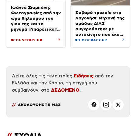
Ιωάννα Σιαμπάνη:
Σοβαρό τροχαίο στο
Φωτογραφίες από την
Λαγονήσι: Μηχανή της
ώρα θηλασμού του
ομάδας ΔΙΑΣ
γιου της και το
συγκρούστηκε με
μήνυμα «Υπάρχει κάτι
αυτοκίνητο που έκανε
μαγικό σε αυτές τις
αναστροφή – Δύο
αργές μέρες»
↗
↗
COUSCOUS.GR
DIMOCRACY.GR
αστυνομικοί
τραυματίες, βίντεο
Ειδήσεις
Δείτε όλες τις τελευταίες
από την
Ελλάδα και τον Κόσμο, τη στιγμή που
ΔΕΔΟΜΕΝΟ
συμβαίνουν, στο
.
ΑΚΟΛΟΥΘΗΣΤΕ ΜΑΣ
//
ΣΧΟΛΙΑ