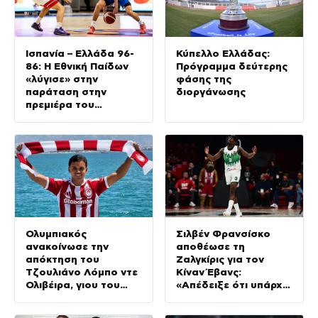
Ισπανία – Ελλάδα 96-
Κύπελλο Ελλάδας:
86: Η Εθνική Παίδων
Πρόγραμμα δεύτερης
«λύγισε» στην
φάσης της
παράταση στην
διοργάνωσης
πρεμιέρα του
Eurobasket U16
Ολυμπιακός
Σιλβέν Φρανσίσκο
ανακοίνωσε την
αποθέωσε τη
απόκτηση του
Ζαλγκίρις για τον
Τζουλιάνο Λόμπο ντε
Κίναν Έβανς:
Ολιβέιρα, γιου του
«Απέδειξε ότι υπάρχει
Τζιοβάνι
ανθρωπιά»