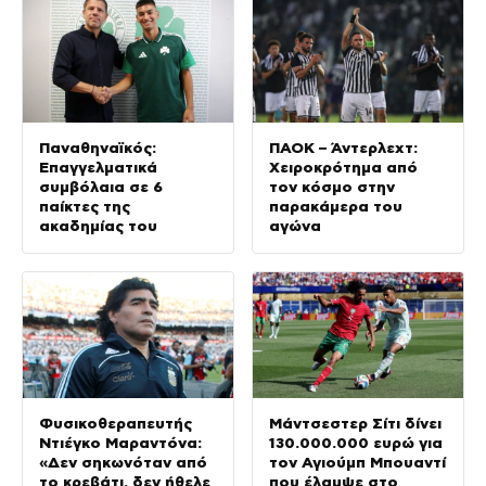
Παναθηναϊκός:
ΠΑΟΚ – Άντερλεχτ:
Επαγγελματικά
Χειροκρότημα από
συμβόλαια σε 6
τον κόσμο στην
παίκτες της
παρακάμερα του
ακαδημίας του
αγώνα
Φυσικοθεραπευτής
Μάντσεστερ Σίτι δίνει
Ντιέγκο Μαραντόνα:
130.000.000 ευρώ για
«Δεν σηκωνόταν από
τον Αγιούμπ Μπουαντί
το κρεβάτι, δεν ήθελε
που έλαμψε στο