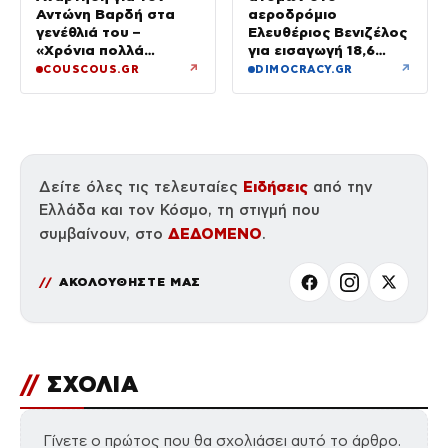
Αντώνη Βαρδή στα
αεροδρόμιο
γενέθλιά του –
Ελευθέριος Βενιζέλος
«Χρόνια πολλά
για εισαγωγή 18,6
μπαμπά»
κιλών υδροπονικής
↗
↗
COUSCOUS.GR
DIMOCRACY.GR
κάνναβης σε
αποσκευές
Ειδήσεις
Δείτε όλες τις τελευταίες
από την
Ελλάδα και τον Κόσμο, τη στιγμή που
ΔΕΔΟΜΕΝΟ
συμβαίνουν, στο
.
ΑΚΟΛΟΥΘΗΣΤΕ ΜΑΣ
//
ΣΧΟΛΙΑ
Γίνετε ο πρώτος που θα σχολιάσει αυτό το άρθρο.