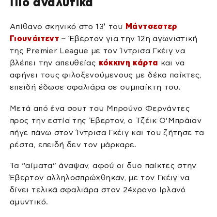
Πιο αναλυτικά
Απίθανο σκηνικό στο 13′ του
Μάντσεστερ
Γιουνάιτεντ
– Έβερτον για την 12η αγωνιστική
της Premier League με τον Ίντρισα Γκέιγ να
βλέπει την απευθείας
κόκκινη κάρτα
και να
αφήνει τους φιλοξενούμενους με δέκα παίκτες,
επειδή έδωσε σφαλιάρα σε συμπαίκτη του.
Μετά από ένα σουτ του Μπρούνο Φερνάντες
προς την εστία της Έβερτον, ο Τζέικ Ο’Μπράιαν
πήγε πάνω στον Ίντρισα Γκέιγ και του ζήτησε τα
ρέστα, επειδή δεν τον μάρκαρε.
Τα “αίματα” άναψαν, αφού οι δυο παίκτες στην
Έβερτον αλληλοσπρώχθηκαν, με τον Γκέιγ να
δίνει τελικά σφαλιάρα στον 24χρονο Ιρλανό
αμυντικό.