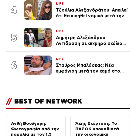
LIFE
του Θεού»
4
Τζούλια Αλεξανδράτου: Απειλεί
ότι θα κινηθεί νομικά μετά την
ανάρτηση της Δημουλίδου
LIFE
5
Δημήτρη Αλεξάνδρου:
Αντίδραση σε αιχμηρό σχόλιο
για την Τούνη με αφορμή το
μεγάλωμα του Πάρη
LIFE
6
Σταύρος Μπαλάσκας: Νέα
εμφάνιση μετά τον χαμό στο
«Πρωινό» (Φωτογραφία)
//
BEST OF NETWORK
Ανθή Βούλγαρη:
Άκης Σκέρτσος: Το
Φωτογραφία από την
ΠΑΣΟΚ υποκαθιστά
παραλία με τον 1,5
την οικονομική