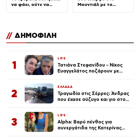
να φάει, ούτε να
Μουντιάλ με το
πλυθεί»
Μαρόκο
//
ΔΗΜΟΦΙΛΗ
LIFE
1
Τατιάνα Στεφανίδου – Νίκος
Ευαγγελάτος ποζάρουν με
μαγιό σε παραλία στην
Κεφαλονιά
ΕΛΛΑΔΑ
2
Τραγωδία στις Σέρρες: Άνδρας
που έχασε σύζυγο και γιο στο
τροχαίο λέει «Τα έχασα όλα, κάτι
με τράβαγε στην καρδιά μου»
LIFE
3
Alpha: Βαρύ πένθος για
συνεργάτιδα της Κατερίνας
Καινούργιου – «Κουράστηκες
πολύ… Απόψε είσαι στα χέρια