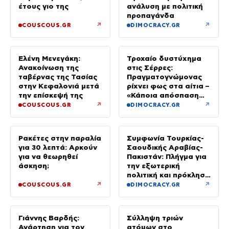
έτους γιο της
ανάλυση με πολιτική
προπαγάνδα
↗
↗
COUSCOUS.GR
DIMOCRACY.GR
Ελένη Μενεγάκη:
Τροχαίο δυστύχημα
Ανακοίνωση της
στις Σέρρες:
ταβέρνας της Τασίας
Πραγματογνώμονας
στην Κεφαλονιά μετά
ρίχνει φως στα αίτια –
την επίσκεψή της
«Κάποια απόσπαση
προσοχής, ίσως
↗
↗
COUSCOUS.GR
DIMOCRACY.GR
μίλησε στο κινητό»
Ρακέτες στην παραλία
Συμφωνία Τουρκίας-
για 30 λεπτά: Αρκούν
Σαουδικής Αραβίας-
για να θεωρηθεί
Πακιστάν: Πλήγμα για
άσκηση;
την εξωτερική
πολιτική και πρόκληση
για την Αθήνα, λέει η
↗
↗
COUSCOUS.GR
DIMOCRACY.GR
ΕΛΑΣ
Γιάννης Βαρδής:
Σύλληψη τριών
Ανάρτηση για τον
ατόμων στο