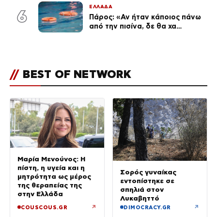
φωτογραφίες του
ΕΛΛΑΔΑ
6
Πάρος: «Αν ήταν κάποιος πάνω
από την πισίνα, δε θα χα
θρηνήσει το παιδί μου» – Η
σπαρακτική περιγραφή του
πατέρα και τα κενά στους
ισχυρισμούς του ιδιοκτήτη του
//
BEST OF NETWORK
beach bar
Μαρία Μενούνος: Η
πίστη, η υγεία και η
Σορός γυναίκας
μητρότητα ως μέρος
εντοπίστηκε σε
της θεραπείας της
σπηλιά στον
στην Ελλάδα
Λυκαβηττό
↗
↗
COUSCOUS.GR
DIMOCRACY.GR