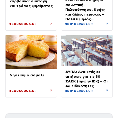
κάρβουνα: συνταγή
σε Αττική,
και τρόπος ψησίματος
Πελοπόννησο, Κρήτη
και άλλες περιοχές –
Πολύ υψηλός
κίνδυνος πυρκαγιάς
↗
↗
COUSCOUS.GR
DIMOCRACY.GR
ΔΥΠΑ: Ανοιχτές οι
Νηστίσιμο σάμαλι
αιτήσεις για τις 30
ΣΑΕΚ (πρώην ΙΕΚ) – Οι
46 ειδικότητες
↗
↗
COUSCOUS.GR
DIMOCRACY.GR