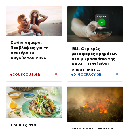
Ζώδια σήμερα:
Προβλέψεις για τη
IRIS: Οι μικρές
Δευτέρα 10
μεταφορές χρημάτων
Αυγούστου 2026
στο μικροσκόπιο της
ΑΑΔΕ – Γιατί είναι
σημαντική η
αιτιολογία
↗
↗
COUSCOUS.GR
DIMOCRACY.GR
Σουπιές στα
«Red Code» σήμερα