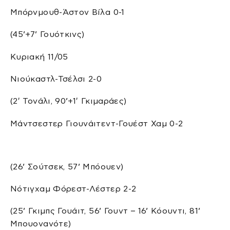
Μπόρνμουθ-Άστον Βίλα 0-1
(45’+7’ Γουότκινς)
Κυριακή 11/05
Νιούκαστλ-Τσέλσι 2-0
(2′ Τονάλι, 90’+1′ Γκιμαράες)
Μάντσεστερ Γιουνάιτεντ-Γουέστ Χαμ 0-2
(26’ Σούτσεκ, 57’ Μπόουεν)
Νότιγχαμ Φόρεστ-Λέστερ 2-2
(25’ Γκιμπς Γουάιτ, 56’ Γουντ – 16’ Κόουντι, 81’
Μπουονανότε)