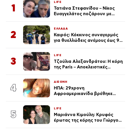
LIFE
1
Τατιάνα Στεφανίδου – Νίκος
Ευαγγελάτος ποζάρουν με
μαγιό σε παραλία στην
Κεφαλονιά
ΕΛΛΑΔΑ
2
Καιρός: Κόκκινος συναγερμός
για θυελλώδεις ανέμους έως 9
μποφόρ – Οι περιοχές που
ανησυχούν τους ειδικούς
LIFE
3
Τζούλια Αλεξανδράτου: Η κόρη
της Paris – Αποκλειστικές
φωτογραφίες
ΔΙΕΘΝΗ
4
ΗΠΑ: 29χρονη
Αφροαμερικανίδα βρέθηκε
απαγχονισμένη σε δέντρο στον
Μισισιπή
LIFE
5
Μαριάννα Κιμούλη: Κρυφός
έρωτας της κόρης του Γιώργου,
είναι μαζί 4 χρόνια,