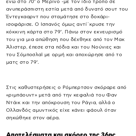
ενώ στο 70’ ο Μερίνο -με τον ίδιο τρόπο σε
ανυπεράσπιστη εστία μετά από δυνατό σουτ του
Έντεγκααρντ που σταμάτησε στο δοκάρι-
ισοφάρισε. Ο Ισπανός όμως αντί΄κρυσε την
κόκκινη κάρτα στο 79’. Πάνω στον εκνευρισμό
του για μια απώθηση που δέχθηκε από τον Μακ
Άλιστερ, έπεσε στα πόδια και του Νούνιες και
του Σόμποσλαϊ με ορμή και αποχώρησε από το
ματς στο 79’.
Στις καθυστερήσεις ο Ρόμπερτσον σκόραρε από
«ριμπάουντ» μετά από την κεφαλιά του Φαν
Ντάικ και την απόκρουση του Ράγια, αλλά ο
Ολλανδός αμυντικός είχε κάνει φάουλ όταν
σηκώθηκε στον αέρα.
Αποτελέσματα και σκόρερ της 36ης