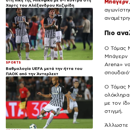
Μπάγερν
Χαρτς του Αλέξανδρου Κυζιρίδη
αγωνίστη
αναμέτρη
Πιο ανα
Ο Τόμας Μ
Μπάγερν Μ
SPORTS
Arena» να
Βαθμολογία UEFA μετά την ήττα του
σπουδαιό
ΠΑΟΚ από την Άντερλεχτ
Ο Τόμας 
ολόκληρα 
με τον ίδ
στιγμή.
Άλλωστε 