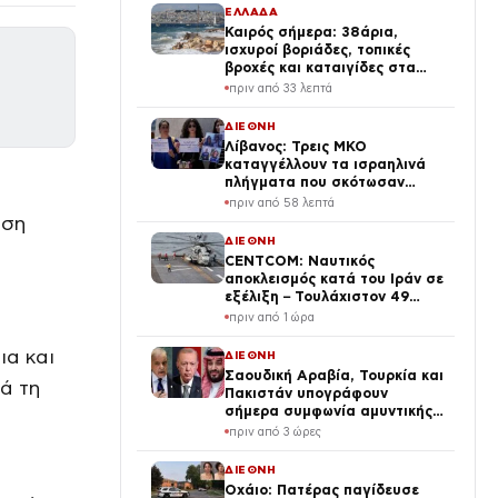
ΕΛΛΑΔΑ
Καιρός σήμερα: 38άρια,
ισχυροί βοριάδες, τοπικές
βροχές και καταιγίδες στα
ηπειρωτικά
πριν από 33 λεπτά
ΔΙΕΘΝΗ
Λίβανος: Τρεις ΜΚΟ
καταγγέλλουν τα ισραηλινά
πλήγματα που σκότωσαν
δημοσιογράφο ως «έγκλημα
πριν από 58 λεπτά
πολέμου»
ηση
ΔΙΕΘΝΗ
CENTCOM: Ναυτικός
αποκλεισμός κατά του Ιράν σε
εξέλιξη – Τουλάχιστον 49
πλοία ανακατευθύνθηκαν από
πριν από 1 ώρα
τις αμερικανικές δυνάμεις
ια και
ΔΙΕΘΝΗ
Σαουδική Αραβία, Τουρκία και
ά τη
Πακιστάν υπογράφουν
σήμερα συμφωνία αμυντικής
συνεργασίας εν μέσω της
πριν από 3 ώρες
κρίσης στη Μέση Ανατολή
ΔΙΕΘΝΗ
Οχάιο: Πατέρας παγίδευσε