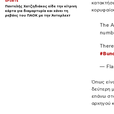
SPORTS
κατακτήσε
Παντελής Χατζηδιάκος είδε την κίτρινη
κορυφαίου
κάρτα για διαμαρτυρία και χάνει τη
ρεβάνς του ΠΑΟΚ με την Άντερλεχτ
The Al
numbe
There
#Bund
— Fla
Όπως είνα
δεύτερη μ
επάνω στο
αρχηγού κ