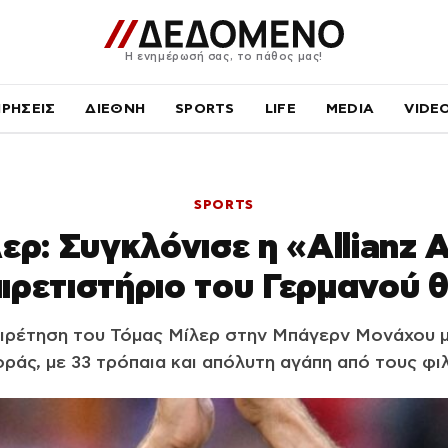
Η ενημέρωσή σας, το πάθος μας!
ΙΡΗΣΕΙΣ
ΔΙΕΘΝΗ
SPORTS
LIFE
MEDIA
VIDE
SPORTS
ερ: Συγκλόνισε η «Allianz 
ιρετιστήριο του Γερμανού 
αιρέτηση του Τόμας Μίλερ στην Μπάγερν Μονάχου μ
ράς, με 33 τρόπαια και απόλυτη αγάπη από τους φι