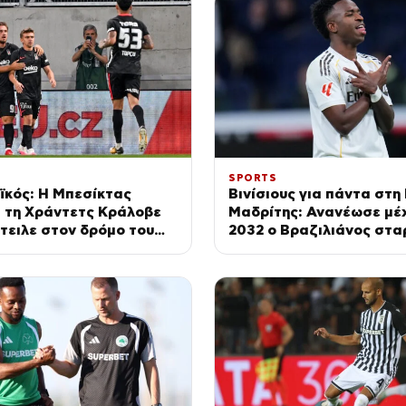
SPORTS
ϊκός: Η Μπεσίκτας
Βινίσιους για πάντα στη
0 τη Χράντετς Κράλοβε
Μαδρίτης: Ανανέωσε μέχ
στειλε στον δρόμο του
2032 ο Βραζιλιάνος στα
ύ