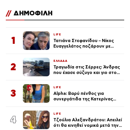
//
ΔΗΜΟΦΙΛΗ
LIFE
1
Τατιάνα Στεφανίδου – Νίκος
Ευαγγελάτος ποζάρουν με
μαγιό σε παραλία στην
Κεφαλονιά
ΕΛΛΑΔΑ
2
Τραγωδία στις Σέρρες: Άνδρας
που έχασε σύζυγο και γιο στο
τροχαίο λέει «Τα έχασα όλα, κάτι
με τράβαγε στην καρδιά μου»
LIFE
3
Alpha: Βαρύ πένθος για
συνεργάτιδα της Κατερίνας
Καινούργιου – «Κουράστηκες
πολύ… Απόψε είσαι στα χέρια
LIFE
του Θεού»
4
Τζούλια Αλεξανδράτου: Απειλεί
ότι θα κινηθεί νομικά μετά την