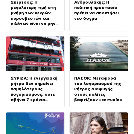
Σκέρτσος: Η
Ανδρουλάκης: Η
μεγαλύτερη τιμή στη
πολιτική προστασία
μνήμη των νεκρών
πρέπει να αποκτήσει
πυροσβεστών και
νέο δόγμα
πιλότων είναι να μην
σταματήσουμε ποτέ
να επενδύουμε στην
πρόληψη
ΣΥΡΙΖΑ: Η ενεργειακή
ΠΑΣΟΚ: Μεταφορά
ρήτρα δεν σημαίνει
του λογαριασμού της
χαμηλότερους
Ρήτρας Διαφυγής
λογαριασμούς, ούτε
στους πολίτες
σβήνει 7 χρόνια
βαφτίζουν «επιτυχία»
ενεργειακής ακρίβειας