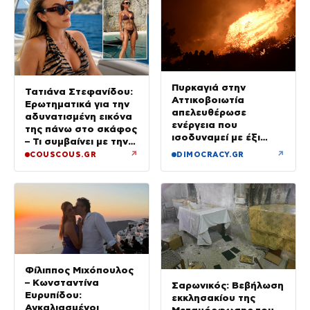
Πυρκαγιά στην
Τατιάνα Στεφανίδου:
Αττικοβοιωτία
Ερωτηματικά για την
απελευθέρωσε
αδυνατισμένη εικόνα
ενέργεια που
της πάνω στο σκάφος
ισοδυναμεί με έξι
– Τι συμβαίνει με την
βόμβες Χιροσίμα
υγεία της;
↗
↗
COUSCOUS.GR
DIMOCRACY.GR
Φίλιππος Μιχόπουλος
– Κωνσταντίνα
Σαρωνικός: Βεβήλωση
Ευρυπίδου:
εκκλησακίου της
Αγκαλιασμένοι
Μεταμόρφωσης του