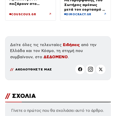
ποζάρουν στο
Σωτήρος αμέσως
ηλιοβασίλεμα της
μετά τον εορτασμό –
Σαντορίνης
Έσπασαν εικόνες στην
↗
↗
COUSCOUS.GR
DIMOCRACY.GR
Αγία Τράπεζα
Ειδήσεις
Δείτε όλες τις τελευταίες
από την
Ελλάδα και τον Κόσμο, τη στιγμή που
ΔΕΔΟΜΕΝΟ
συμβαίνουν, στο
.
ΑΚΟΛΟΥΘΗΣΤΕ ΜΑΣ
//
ΣΧΟΛΙΑ
Γίνετε ο πρώτος που θα σχολιάσει αυτό το άρθρο.