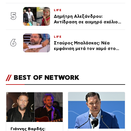
ανάρτηση της Δημουλίδου
LIFE
5
Δημήτρη Αλεξάνδρου:
Αντίδραση σε αιχμηρό σχόλιο
για την Τούνη με αφορμή το
μεγάλωμα του Πάρη
LIFE
6
Σταύρος Μπαλάσκας: Νέα
εμφάνιση μετά τον χαμό στο
«Πρωινό» (Φωτογραφία)
//
BEST OF NETWORK
Γιάννης Βαρδής: