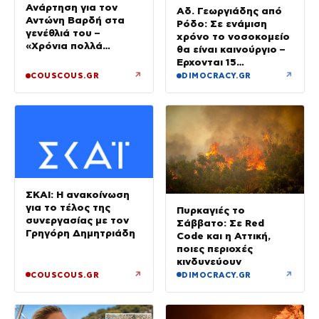
Ανάρτηση για τον
Αδ. Γεωργιάδης από
Αντώνη Βαρδή στα
Ρόδο: Σε ενάμιση
γενέθλιά του –
χρόνο το νοσοκομείο
«Χρόνια πολλά
θα είναι καινούργιο –
μπαμπά»
Έρχονται 15
νοσηλευτές και
↗
↗
COUSCOUS.GR
DIMOCRACY.GR
ενισχύεται το
Ακτινολογικό
ΣΚΑΙ: Η ανακοίνωση
για το τέλος της
Πυρκαγιές το
συνεργασίας με τον
Σάββατο: Σε Red
Γρηγόρη Δημητριάδη
Code και η Αττική,
ποιες περιοχές
κινδυνεύουν
↗
↗
COUSCOUS.GR
DIMOCRACY.GR