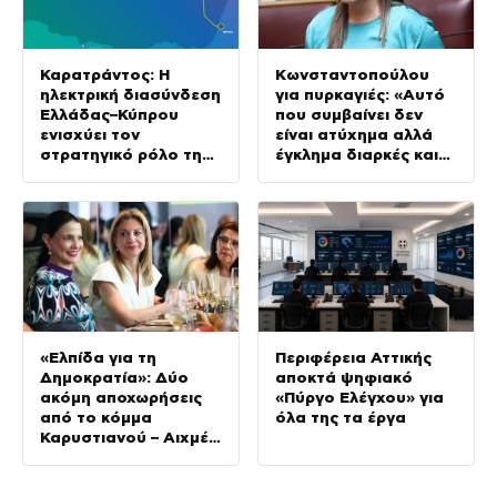
Καρατράντος: Η
Κωνσταντοπούλου
ηλεκτρική διασύνδεση
για πυρκαγιές: «Αυτό
Ελλάδας–Κύπρου
που συμβαίνει δεν
ενισχύει τον
είναι ατύχημα αλλά
στρατηγικό ρόλο της
έγκλημα διαρκές και
Ανατολικής
συνεχιζόμενο»
Μεσογείου
«Ελπίδα για τη
Περιφέρεια Αττικής
Δημοκρατία»: Δύο
αποκτά ψηφιακό
ακόμη αποχωρήσεις
«Πύργο Ελέγχου» για
από το κόμμα
όλα της τα έργα
Καρυστιανού – Αιχμές
για αρχηγισμό