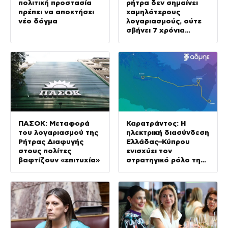
πολιτική προστασία
ρήτρα δεν σημαίνει
πρέπει να αποκτήσει
χαμηλότερους
νέο δόγμα
λογαριασμούς, ούτε
σβήνει 7 χρόνια
ενεργειακής ακρίβειας
ΠΑΣΟΚ: Μεταφορά
Καρατράντος: Η
του λογαριασμού της
ηλεκτρική διασύνδεση
Ρήτρας Διαφυγής
Ελλάδας–Κύπρου
στους πολίτες
ενισχύει τον
βαφτίζουν «επιτυχία»
στρατηγικό ρόλο της
Ανατολικής
Μεσογείου