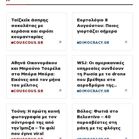
Τσίζκεϊκ άσπρης
Εορτολόγιο 8
σοκολάτας με
Αυγούστου: Ποιος
κεράσια και σιρόπι
γιορτάζει σήμερα
κουμανταρίας
↗
↗
COUSCOUS.GR
DIMOCRACY.GR
Αθηνά Οικονομάκου
WSJ: Οι αμερικανικές
και Μπρούνο Τσερέλα
υπηρεσίες συνδέουν
στα Μπόρα Μπόρα:
τη Ρωσία με το drone
Εικόνες από τον μήνα
που βρέθηκε στο
του μέλιτος
αεροδρόμιο της
Λειψίας
↗
↗
COUSCOUS.GR
DIMOCRACY.GR
Τούνη: Η πρώτη κοινή
Βόλος: Φωτιά στο
φωτογραφία με τον
Βελεστίνο – 40
σύντροφό της από
πυροσβέστες στη
την Ίμπιζα – Το φιλί
μάχη με τις φλόγες
που έγινε viral