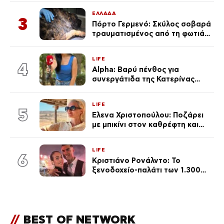
ΕΛΛΑΔΑ
3
Πόρτο Γερμενό: Σκύλος σοβαρά
τραυματισμένος από τη φωτιά
επέστρεψε στο σπίτι που τον
φρόντιζαν
LIFE
4
Alpha: Βαρύ πένθος για
συνεργάτιδα της Κατερίνας
Καινούργιου – «Κουράστηκες
πολύ… Απόψε είσαι στα χέρια
LIFE
του Θεού»
5
Έλενα Χριστοπούλου: Ποζάρει
με μπικίνι στον καθρέφτη και
εντυπωσιάζει – «Χάνουμε
τουλάχιστον 25 κιλά η
LIFE
καθεμία…» (Βίντεο)
6
Κριστιάνο Ρονάλντο: Το
ξενοδοχείο-παλάτι των 1.300
ευρώ τη βραδιά που θα γίνει η
δεξίωση του γάμου
(φωτογραφίες)
//
BEST OF NETWORK