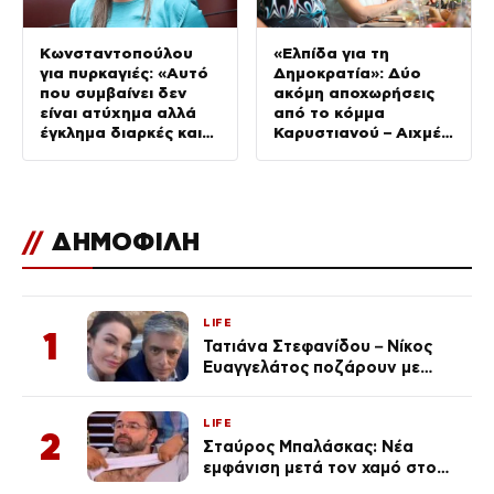
Κωνσταντοπούλου
«Ελπίδα για τη
για πυρκαγιές: «Αυτό
Δημοκρατία»: Δύο
που συμβαίνει δεν
ακόμη αποχωρήσεις
είναι ατύχημα αλλά
από το κόμμα
έγκλημα διαρκές και
Καρυστιανού – Αιχμές
συνεχιζόμενο»
για αρχηγισμό
//
ΔΗΜΟΦΙΛΗ
LIFE
1
Τατιάνα Στεφανίδου – Νίκος
Ευαγγελάτος ποζάρουν με
μαγιό σε παραλία στην
Κεφαλονιά
LIFE
2
Σταύρος Μπαλάσκας: Νέα
εμφάνιση μετά τον χαμό στο
«Πρωινό» (Φωτογραφία)