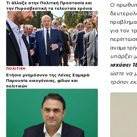
Τι άλλαξε στην Πολιτική Προστασία και
Ο πρωθυπ
την Πυροσβεστική τα τελευταία χρόνια
δευτερολ
προβλημα
για τον τ
περίπτωση
αναμετρή
υπάρξει 
ισχύσει 1
ΠΟΛΙΤΙΚΗ
ώστε να 
Ετήσιο μνημόσυνο της Λένας Σαμαρά:
Παρουσία οικογένειας, φίλων και
τρόποι ε
πολιτικών