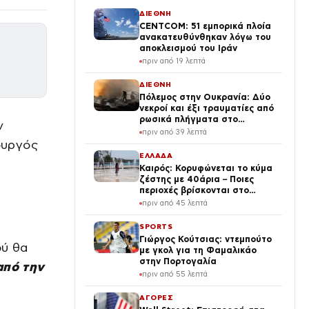
ΔΙΕΘΝΗ
CENTCOM: 51 εμπορικά πλοία
ανακατευθύνθηκαν λόγω του
αποκλεισμού του Ιράν
πριν από 19 λεπτά
ΔΙΕΘΝΗ
Πόλεμος στην Ουκρανία: Δύο
νεκροί και έξι τραυματίες από
ρωσικά πλήγματα στο
ν
Ντνιπροπετρόφσκ
πριν από 39 λεπτά
ουργός
ΕΛΛΑΔΑ
Καιρός: Κορυφώνεται το κύμα
ζέστης με 40άρια – Ποιες
περιοχές βρίσκονται στο
επίκεντρο και μέχρι πότε θα
πριν από 45 λεπτά
κρατήσουν τα μελτέμια
SPORTS
Γιώργος Κούτσιας: ντεμπούτο
ού θα
με γκολ για τη Φαμαλικάο
στην Πορτογαλία
από την
πριν από 55 λεπτά
ΑΓΟΡΕΣ