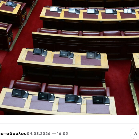
ριστοδούλου
04.03.2026 — 16:05
Α