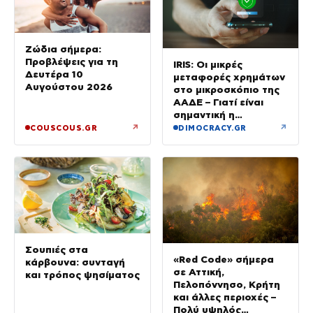
Ζώδια σήμερα:
Προβλέψεις για τη
IRIS: Οι μικρές
Δευτέρα 10
μεταφορές χρημάτων
Αυγούστου 2026
στο μικροσκόπιο της
ΑΑΔΕ – Γιατί είναι
σημαντική η
αιτιολογία
↗
↗
COUSCOUS.GR
DIMOCRACY.GR
Σουπιές στα
«Red Code» σήμερα
κάρβουνα: συνταγή
σε Αττική,
και τρόπος ψησίματος
Πελοπόννησο, Κρήτη
και άλλες περιοχές –
Πολύ υψηλός