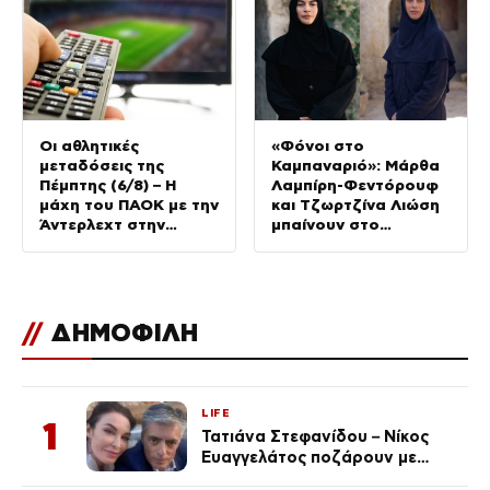
Οι αθλητικές
«Φόνοι στο
μεταδόσεις της
Καμπαναριό»: Μάρθα
Πέμπτης (6/8) – Η
Λαμπίρη-Φεντόρουφ
μάχη του ΠΑΟΚ με την
και Τζωρτζίνα Λιώση
Άντερλεχτ στην
μπαίνουν στο
κορυφή του
μοναστήρι
προγράμματος
//
ΔΗΜΟΦΙΛΗ
LIFE
1
Τατιάνα Στεφανίδου – Νίκος
Ευαγγελάτος ποζάρουν με
μαγιό σε παραλία στην