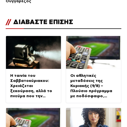
Ουγγαρέζος
//
ΔΙΑΒΑΣΤΕ ΕΠΙΣΗΣ
Η ταινία του
Οι αθλητικές
Σαββατοκύριακου:
μεταδόσεις της
Χρειάζεται
Κυριακής (9/8) –
ξεκούραση, αλλά το
Πλούσιο πρόγραμμα
πνεύμα που την
με ποδόσφαιρο,
καταδιώκει δεν θα την
μπάσκετ, τένις
αφήσει ήσυχη μέχρι
να πάρει αυτό που
θέλει