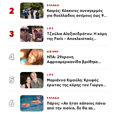
Κεφαλονιά
ΕΛΛΑΔΑ
2
Καιρός: Κόκκινος συναγερμός
για θυελλώδεις ανέμους έως 9
μποφόρ – Οι περιοχές που
ανησυχούν τους ειδικούς
LIFE
3
Τζούλια Αλεξανδράτου: Η κόρη
της Paris – Αποκλειστικές
φωτογραφίες
ΔΙΕΘΝΗ
4
ΗΠΑ: 29χρονη
Αφροαμερικανίδα βρέθηκε
απαγχονισμένη σε δέντρο στον
Μισισιπή
LIFE
5
Μαριάννα Κιμούλη: Κρυφός
έρωτας της κόρης του Γιώργου,
είναι μαζί 4 χρόνια,
φωτογραφίες του
ΕΛΛΑΔΑ
6
Πάρος: «Αν ήταν κάποιος πάνω
από την πισίνα, δε θα χα
θρηνήσει το παιδί μου» – Η