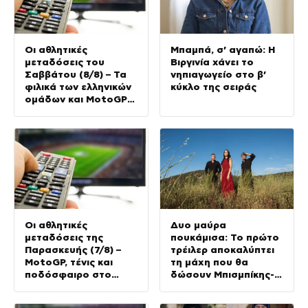
Οι αθλητικές
Μπαμπά, σ’ αγαπώ: Η
μεταδόσεις του
Βιργινία χάνει το
Σαββάτου (8/8) – Τα
νηπιαγωγείο στο β’
φιλικά των ελληνικών
κύκλο της σειράς
ομάδων και MotoGP
ξεχωρίζουν σήμερα
Οι αθλητικές
Δυο μαύρα
μεταδόσεις της
πουκάμισα: Το πρώτο
Παρασκευής (7/8) –
τρέιλερ αποκαλύπτει
MotoGP, τένις και
τη μάχη που θα
ποδόσφαιρο στο
δώσουν Μπισμπίκης-
τηλεοπτικό
Μυριαγκός
πρόγραμμα