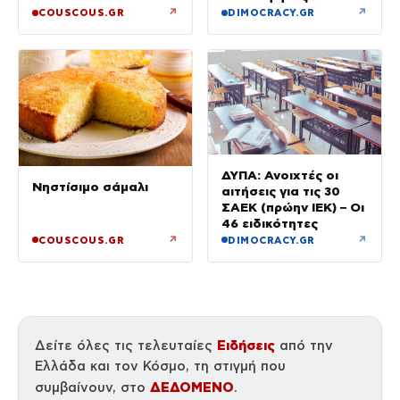
κίνδυνος πυρκαγιάς
↗
↗
COUSCOUS.GR
DIMOCRACY.GR
ΔΥΠΑ: Ανοιχτές οι
Νηστίσιμο σάμαλι
αιτήσεις για τις 30
ΣΑΕΚ (πρώην ΙΕΚ) – Οι
46 ειδικότητες
↗
↗
COUSCOUS.GR
DIMOCRACY.GR
Ειδήσεις
Δείτε όλες τις τελευταίες
από την
Ελλάδα και τον Κόσμο, τη στιγμή που
ΔΕΔΟΜΕΝΟ
συμβαίνουν, στο
.