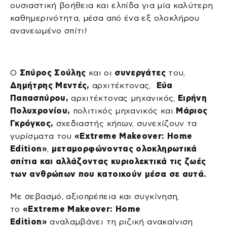
ουσιαστική βοήθεια και ελπίδα για μία καλύτερη
καθημερινότητα, μέσα από ένα εξ ολοκλήρου
ανανεωμένο σπίτι!
Ο
Σπύρος Σούλης
και οι
συνεργάτες
του,
Δημήτρης Μεντές,
αρχιτέκτονας,
Εύα
Παπασπύρου,
αρχιτέκτονας μηχανικός,
Ειρήνη
Πολυχρονίου,
πολιτικός μηχανικός και
Μάριος
Γκρόγκος,
σχεδιαστής κήπων, συνεχίζουν τα
γυρίσματα του
«Extreme Makeover: Home
Edition»
,
μεταμορφώνοντας ολοκληρωτικά
σπίτια και αλλάζοντας κυριολεκτικά τις ζωές
των ανθρώπων που κατοικούν μέσα σε αυτά.
Με σεβασμό, αξιοπρέπεια και συγκίνηση,
το
«Extreme Makeover: Home
Edition»
αναλαμβάνει τη ριζική ανακαίνιση