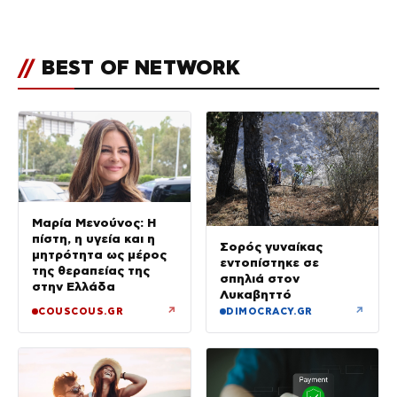
σπαρακτική περιγραφή του
πατέρα και τα κενά στους
ισχυρισμούς του ιδιοκτήτη του
//
BEST OF NETWORK
beach bar
Μαρία Μενούνος: Η
πίστη, η υγεία και η
Σορός γυναίκας
μητρότητα ως μέρος
εντοπίστηκε σε
της θεραπείας της
σπηλιά στον
στην Ελλάδα
Λυκαβηττό
↗
↗
COUSCOUS.GR
DIMOCRACY.GR