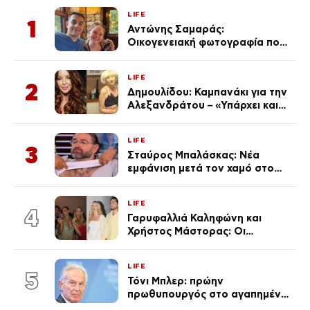
LIFE
1
Αντώνης Σαμαράς:
Οικογενειακή φωτογραφία που
ανάρτησε ο γιος του λίγο πριν
από την επέτειο θανάτου της
LIFE
Λένας
2
Δημουλίδου: Καμπανάκι για την
Αλεξανδράτου – «Υπάρχει και
ένα μικρό παιδί πίσω που
χρειάζεται τη μάνα του»
LIFE
3
Σταύρος Μπαλάσκας: Νέα
εμφάνιση μετά τον χαμό στο
«Πρωινό» (Φωτογραφία)
LIFE
4
Γαρυφαλλιά Καληφώνη και
Χρήστος Μάστορας: Οι
χωριστές διακοπές και η
επέτειος που φέτος πέρασε
LIFE
απαρατήρητη
5
Τόνι Μπλερ: πρώην
πρωθυπουργός στο αγαπημένο
του Πόρτο Χέλι