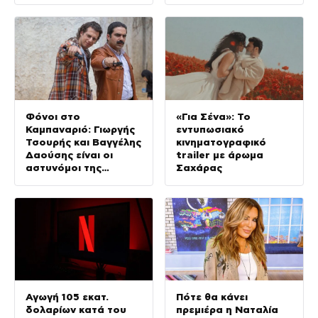
πυροσβέστες
Champions League
Φόνοι στο
«Για Σένα»: Το
Καμπαναριό: Γιωργής
εντυπωσιακό
Τσουρής και Βαγγέλης
κινηματογραφικό
Δαούσης είναι οι
trailer με άρωμα
αστυνόμοι της
Σαχάρας
συμφοράς
Αγωγή 105 εκατ.
Πότε θα κάνει
δολαρίων κατά του
πρεμιέρα η Ναταλία