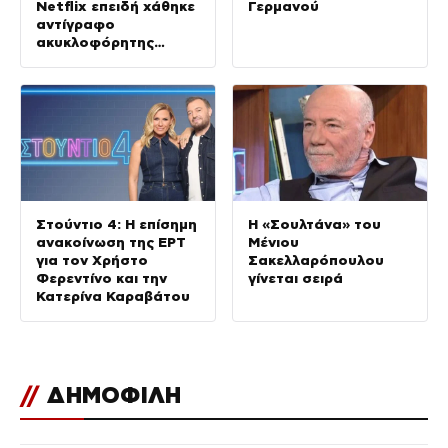
Netflix επειδή χάθηκε
Γερμανού
αντίγραφο
ακυκλοφόρητης
ταινίας με τον
Νίκολας Κέιτζ
Στούντιο 4: Η επίσημη
Η «Σουλτάνα» του
ανακοίνωση της ΕΡΤ
Μένιου
για τον Χρήστο
Σακελλαρόπουλου
Φερεντίνο και την
γίνεται σειρά
Κατερίνα Καραβάτου
//
ΔΗΜΟΦΙΛΗ