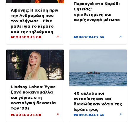
Πυρκαγιά στο Καρύδι
Σητείας:
Λιβάνης: Η σχέση πριν
οριοθετημένη και
την Ανδρομάχη που
χωρίς ενεργό μέτωπο
τον πλήγωσε – Είχε
μάθει για το κέρατο
από την τηλεόραση
↗
↗
COUSCOUS.GR
DIMOCRACY.GR
Lindsay Lohan: Έγινε
ξανά κοκκινομάλλα
40 αλλοδαποί
και γύρισε στη
εντοπίστηκαν και
νοσταλγική δεκαετία
διασώθηκαν νότια της
των ’00s
Ιεράπετρας
↗
↗
COUSCOUS.GR
DIMOCRACY.GR