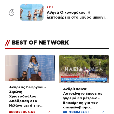
LIFE
6
Αθηνά Οικονομάκου: Η
λεπτομέρεια στο μαύρο μπικίνι
της που απογείωσε την
εμφάνισή της στη Μύκονο
(φωτογραφίες)
//
BEST OF NETWORK
Ανδρέας Γεωργίου –
Ανδρίτσαινα:
Σιμώνη
Αυτοκίνητο έπεσε σε
Χριστοδούλου:
γκρεμό 30 μέτρων –
Απόδραση στο
Επιχείρηση για τον
Μιλάνο μετά την
απεγκλωβισμό
Ίμπιζα
32χρονης
↗
↗
COUSCOUS.GR
DIMOCRACY.GR