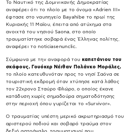
Το Ναυτικό της Δομινικανής Δημοκρατίας
αναφέρει ότι το πλοίο με το όνομα «Adrien III»
έφτασε στο ναυπηγείο Bayahibe το πρωί της
Κυριακής 11 Μαΐου, έπειτα από ατύχημα στα
ανοιχτά του νησιού Saona, στο οποίο
τραυματίστηκε σοβαρά ένας Έλληνας πολίτης,
αναφέρει το noticiasenunclic.
Σύμφωνα με την αναφορά του
καπετάνιου του
σκάφους, Γουόκερ Νέιθαν Πολάνκο Μοράλες,
το πλοίο κατευθυνόταν προς το νησί Σαόνα σε
τουριστική εκδρομή όταν χτύπησε κατά λάθος
τον 22χρονο Σταύρο Φλώρο, ο οποίος έκανε
κατάδυση χωρίς σημαδούρα σηματοδότησης
στην περιοχή όπου γυρίζεται το «Survivor».
Ο τραυματίας υπέστη μερικό ακρωτηριασμό του
αριστερού ποδιού και σοβαρό τραύμα στον
δεξιό αστράγαλο, τραυματισμοί που