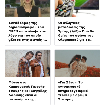
Συνάδελφος της
Οι αθλητικές
δημοσιογράφου του
μεταδόσεις της
OPEN αποκάλυψε τον
Τρίτης (4/8) – Πού θα
λόγο για τον οποίο
δείτε τον αγώνα του
γέλασε στις φωτιές –
Ολυμπιακού για τα
Την στηρίζουν και οι
προκριματικά του
πυροσβέστες
Champions League
Φόνοι στο
«Για Σένα»: Το
Καμπαναριό: Γιωργής
εντυπωσιακό
Τσουρής και Βαγγέλης
κινηματογραφικό
Δαούσης είναι οι
trailer με άρωμα
αστυνόμοι της
Σαχάρας
συμφοράς