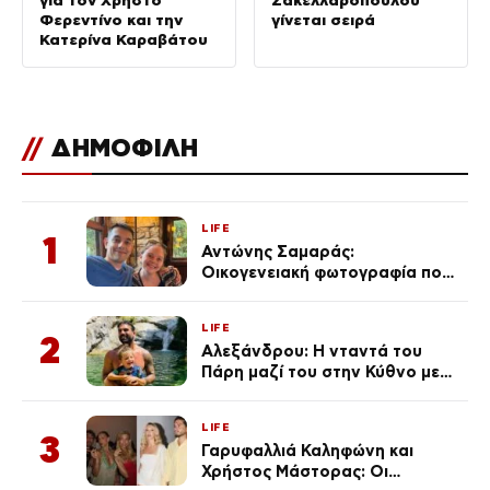
Φερεντίνο και την
γίνεται σειρά
Κατερίνα Καραβάτου
//
ΔΗΜΟΦΙΛΗ
LIFE
1
Αντώνης Σαμαράς:
Οικογενειακή φωτογραφία που
ανάρτησε ο γιος του λίγο πριν
από την επέτειο θανάτου της
LIFE
Λένας
2
Αλεξάνδρου: Η νταντά του
Πάρη μαζί του στην Κύθνο με
τον μικρό και την Ελληνίδου
(Φωτογραφίες)
LIFE
3
Γαρυφαλλιά Καληφώνη και
Χρήστος Μάστορας: Οι