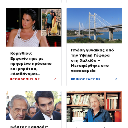
Πτώση γυναίκας από
Κορινθίου:
την Υψηλή Γέφυρα
Εμφανίστηκε με
στη Χαλκίδα –
πρησμένο πρόσωπο
Μεταφέρθηκε στο
και μπράτσα,
νοσοκομείο
«Αισθάνομαι
μπουχτισμένη»
↗
↗
COUSCOUS.GR
DIMOCRACY.GR
(βίντεο)
Κώστας Σαμαράς: