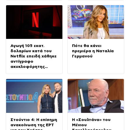
Αγωγή 105 εκατ.
Πότε θα κάνει
δολαρίων κατά του
πρεμιέρα η Ναταλία
Netflix επειδή χάθηκε
Γερμανού
αντίγραφο
ακυκλοφόρητης
ταινίας με τον
Νίκολας Κέιτζ
Στούντιο 4: Η επίσημη
Η «Σουλτάνα» του
ανακοίνωση της ΕΡΤ
Μένιου
για τον Χρήστο
Σακελλαρόπουλου