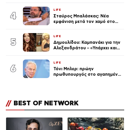
χωριστές διακοπές και η
επέτειος που φέτος πέρασε
LIFE
απαρατήρητη
4
Σταύρος Μπαλάσκας: Νέα
εμφάνιση μετά τον χαμό στο
«Πρωινό» (Φωτογραφία)
LIFE
5
Δημουλίδου: Καμπανάκι για την
Αλεξανδράτου – «Υπάρχει και
ένα μικρό παιδί πίσω που
χρειάζεται τη μάνα του»
LIFE
6
Τόνι Μπλερ: πρώην
πρωθυπουργός στο αγαπημένο
του Πόρτο Χέλι
//
BEST OF NETWORK