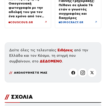
Γιάννης Γρηγοράκης:
Οικογενειακή
Πέθανε σε ηλικία 76
φωτογραφία με την
ετών ο γνωστός
αδελφή του για τον
συγγραφέας και
ένα χρόνο από τον
δικηγόρος
θάνατό της
↗
↗
COUSCOUS.GR
DIMOCRACY.GR
Ειδήσεις
Δείτε όλες τις τελευταίες
από την
Ελλάδα και τον Κόσμο, τη στιγμή που
ΔΕΔΟΜΕΝΟ
συμβαίνουν, στο
.
ΑΚΟΛΟΥΘΗΣΤΕ ΜΑΣ
//
ΣΧΟΛΙΑ