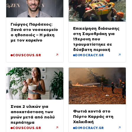
Γιώργος Παράσχος:
Επιχείρηση διάσωσης
Ξανά στο νοσοκομείο
στη Σαμοθράκη για
ο ηθοποιός – Η μάχη
15χρονη που
με τον καρκίνο
τραυματίστηκε σε
δύσβατη περιοχή
↗
↗
COUSCOUS.GR
DIMOCRACY.GR
Σνακ 2 υλικών για
Φωτιά κοντά στο
αποκατάσταση των
Πόρτο Καρράς στη
μυών μετά από πολύ
Χαλκιδική
περπάτημα
↗
↗
COUSCOUS.GR
DIMOCRACY.GR