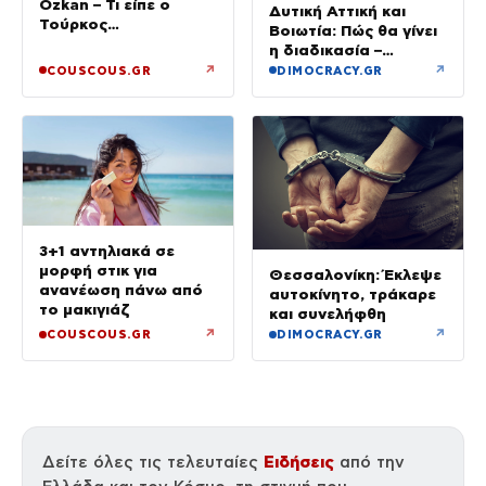
Ozkan – Τι είπε ο
Δυτική Αττική και
Τούρκος
Βοιωτία: Πώς θα γίνει
επιχειρηματίας στην
η διαδικασία –
κάμερα
Ξεκινούν τη Δευτέρα
↗
↗
COUSCOUS.GR
DIMOCRACY.GR
οι αιτήσεις
3+1 αντηλιακά σε
μορφή στικ για
Θεσσαλονίκη: Έκλεψε
ανανέωση πάνω από
αυτοκίνητο, τράκαρε
το μακιγιάζ
και συνελήφθη
↗
↗
COUSCOUS.GR
DIMOCRACY.GR
Ειδήσεις
Δείτε όλες τις τελευταίες
από την