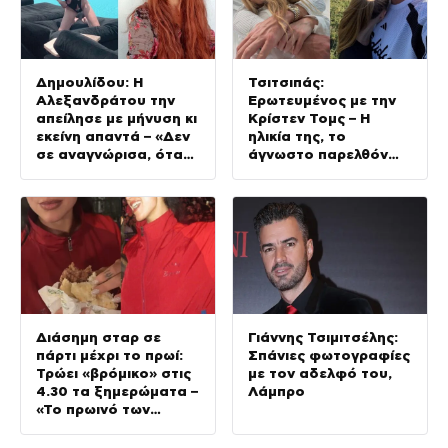
Δημουλίδου: Η
Τσιτσιπάς:
Αλεξανδράτου την
Ερωτευμένος με την
απείλησε με μήνυση κι
Κρίστεν Τομς – Η
εκείνη απαντά – «Δεν
ηλικία της, το
σε αναγνώρισα, όταν
άγνωστο παρελθόν
κατάλαβα ποια είσαι
της και το μεγάλο της
σοκαρίστικα»
πάθος
Διάσημη σταρ σε
Γιάννης Τσιμιτσέλης:
πάρτι μέχρι το πρωί:
Σπάνιες φωτογραφίες
Τρώει «βρόμικο» στις
με τον αδελφό του,
4.30 τα ξημερώματα –
Λάμπρο
«Το πρωινό των
πρωταθλητών»
(Βίντεο)