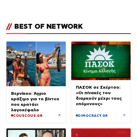
Καινούργιου – «Κουράστηκες
πολύ… Απόψε είσαι στα χέρια
του Θεού»
//
BEST OF NETWORK
ΠΑΣΟΚ σε Σκέρτσο:
«Οι πίνακές του
Βερνίκου: Άγριο
διαρκούν μέχρι τους
κράξιμο για το βίντεο
επόμενους»
που κρατάει
λαγοκέφαλο
↗
↗
COUSCOUS.GR
DIMOCRACY.GR