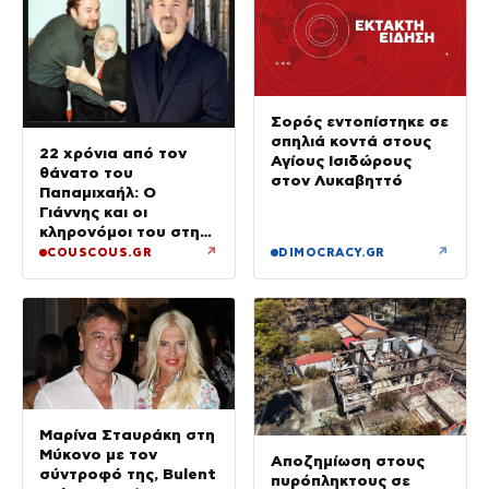
Σορός εντοπίστηκε σε
σπηλιά κοντά στους
22 χρόνια από τον
Αγίους Ισιδώρους
θάνατο του
στον Λυκαβηττό
Παπαμιχαήλ: Ο
Γιάννης και οι
κληρονόμοι του στη
διαθήκη
↗
↗
COUSCOUS.GR
DIMOCRACY.GR
Μαρίνα Σταυράκη στη
Μύκονο με τον
Αποζημίωση στους
σύντροφό της, Bulent
πυρόπληκτους σε