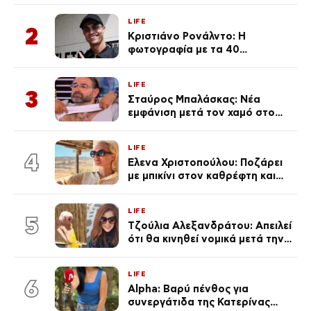
Κεφαλονιά
LIFE
2
Κριστιάνο Ρονάλντο: Η
φωτογραφία με τα 40
πανάκριβα αυτοκίνητα στο
γκαράζ του ξεπέρασε τα 20,7
LIFE
εκ. likes
3
Σταύρος Μπαλάσκας: Νέα
εμφάνιση μετά τον χαμό στο
«Πρωινό» (Φωτογραφία)
LIFE
4
Έλενα Χριστοπούλου: Ποζάρει
με μπικίνι στον καθρέφτη και
εντυπωσιάζει – «Χάνουμε
τουλάχιστον 25 κιλά η
LIFE
καθεμία…» (Βίντεο)
5
Τζούλια Αλεξανδράτου: Απειλεί
ότι θα κινηθεί νομικά μετά την
ανάρτηση της Δημουλίδου
LIFE
6
Alpha: Βαρύ πένθος για
συνεργάτιδα της Κατερίνας