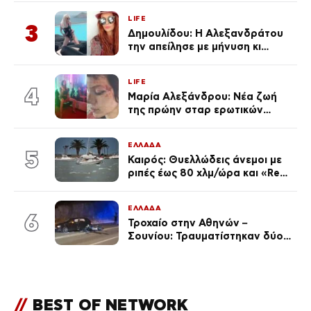
Κεφαλονιά
LIFE
3
Δημουλίδου: Η Αλεξανδράτου
την απείλησε με μήνυση κι
εκείνη απαντά – «Δεν σε
αναγνώρισα, όταν κατάλαβα
LIFE
ποια είσαι σοκαρίστικα»
4
Μαρία Αλεξάνδρου: Νέα ζωή
της πρώην σταρ ερωτικών
ταινιών, μητέρα ενός παιδιού με
σύντροφο επιχειρηματία
ΕΛΛΑΔΑ
(Φωτογραφίες)
5
Καιρός: Θυελλώδεις άνεμοι με
ριπές έως 80 χλμ/ώρα και «Red
Code» σε 6 περιοχές για
κίνδυνο πυρκαγιάς
ΕΛΛΑΔΑ
6
Τροχαίο στην Αθηνών –
Σουνίου: Τραυματίστηκαν δύο
αστυνομικοί
//
BEST OF NETWORK