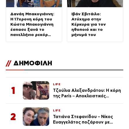
Δανάη Μπακογιάννη:
Ιβάν Σβιτάιλο:
Η 17χρονη κόρη του
Ατύχημα στην
Κώστα Μπακογιάννη
Κέρκυρα για τον
έσπασε ξανά το
ηθοποιό και το
πανελλήνιο ρεκόρ
μήνυμά του
στον στίβο
//
ΔΗΜΟΦΙΛΗ
LIFE
1
Τζούλια Αλεξανδράτου: Η κόρη
της Paris – Αποκλειστικές
φωτογραφίες
LIFE
2
Τατιάνα Στεφανίδου – Νίκος
Ευαγγελάτος ποζάρουν με
μαγιό σε παραλία στην