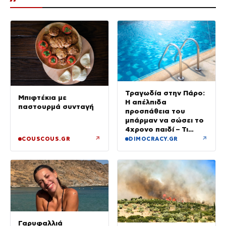
Τραγωδία στην Πάρο:
Μπιφτέκια με
Η απέλπιδα
παστουρμά συνταγή
προσπάθεια του
μπάρμαν να σώσει το
4χρονο παιδί – Τι
ερευνούν οι αρχές
↗
↗
COUSCOUS.GR
DIMOCRACY.GR
Γαρυφαλλιά