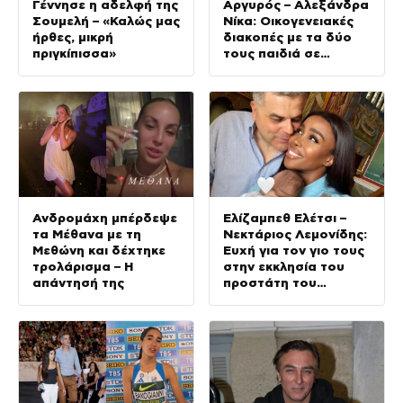
Γέννησε η αδελφή της
Αργυρός – Αλεξάνδρα
Σουμελή – «Καλώς μας
Νίκα: Οικογενειακές
ήρθες, μικρή
διακοπές με τα δύο
πριγκίπισσα»
τους παιδιά σε
σκάφος
Ανδρομάχη μπέρδεψε
Ελίζαμπεθ Ελέτσι –
τα Μέθανα με τη
Νεκτάριος Λεμονίδης:
Μεθώνη και δέχτηκε
Ευχή για τον γιο τους
τρολάρισμα – Η
στην εκκλησία του
απάντησή της
προστάτη του
(Φωτογραφίες)