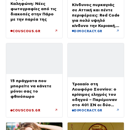
Καληφώνη: Νέες
Κίνδυνος πυρκαγιάς
φωτογραφίες από τις
σε Αττική και πέντε
διακοπές στην Πάρο
περιφέρειες: Red Code
με την παρέα της
για πολύ υψηλό
κίνδυνο την Κυριακή,
με μελτέμια έως 8
↗
↗
COUSCOUS.GR
DIMOCRACY.GR
μποφόρ
15 πράγματα που
Τροχαίο στη
μπορείτε να κάνετε
Λεωφόρο Σουνίου: ο
μόνοι σας το
κρίσιμος ελιγμός του
φθινόπωρο
οδηγού – Παρέμειναν
στο 401 ΣΝ οι δύο
αστυνομικοί
↗
↗
COUSCOUS.GR
DIMOCRACY.GR