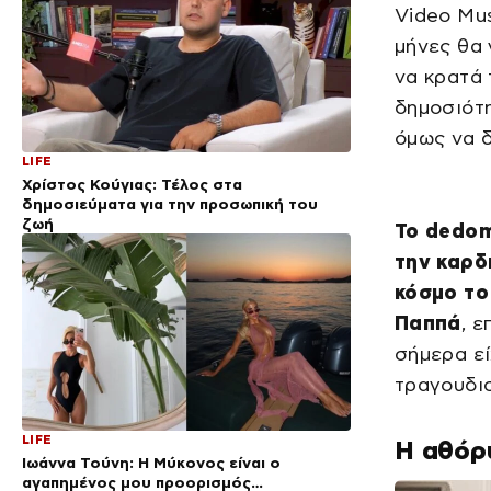
Video Mus
μήνες θα 
να κρατά 
δημοσιότη
όμως να 
LIFE
Χρίστος Κούγιας: Τέλος στα
δημοσιεύματα για την προσωπική του
ζωή
Το dedom
την καρδι
κόσμο το
Παππά
, ε
σήμερα εί
τραγουδισ
LIFE
Η αθόρ
Ιωάννα Τούνη: Η Μύκονος είναι ο
αγαπημένος μου προορισμός…