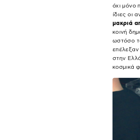
όχι μόνο 
ίδιες οι 
μακριά α
κοινή δημ
ωστόσο τό
επέλεξαν
στην Ελλά
κοσμικά φ