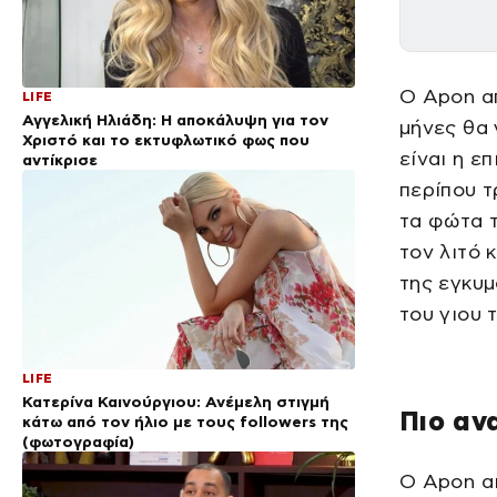
Ο Apon α
LIFE
Αγγελική Ηλιάδη: Η αποκάλυψη για τον
μήνες θα 
Χριστό και το εκτυφλωτικό φως που
είναι η ε
αντίκρισε
περίπου τ
τα φώτα τ
τον λιτό 
της εγκυμ
του γιου 
LIFE
Κατερίνα Καινούργιου: Ανέμελη στιγμή
Πιο αν
κάτω από τον ήλιο με τους followers της
(φωτογραφία)
Ο Apon α