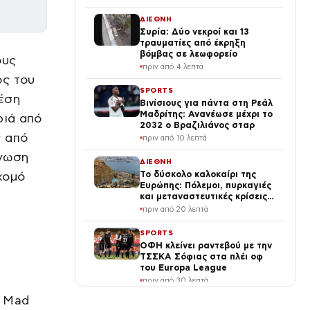
ΔΙΕΘΝΗ
Συρία: Δύο νεκροί και 13
τραυματίες από έκρηξη
βόμβας σε λεωφορείο
ους
πριν από 4 λεπτά
ός του
SPORTS
χέση
Βινίσιους για πάντα στη Ρεάλ
Μαδρίτης: Ανανέωσε μέχρι το
ριά από
2032 ο Βραζιλιάνος σταρ
ς από
πριν από 10 λεπτά
ίνωση
ΔΙΕΘΝΗ
χομό
Το δύσκολο καλοκαίρι της
Ευρώπης: Πόλεμοι, πυρκαγιές
και μεταναστευτικές κρίσεις
δοκιμάζουν τη Γηραιά Ήπειρο
πριν από 20 λεπτά
SPORTS
ΟΦΗ κλείνει ραντεβού με την
ΤΣΣΚΑ Σόφιας στα πλέι οφ
του Europa League
πριν από 30 λεπτά
α Mad
ΔΙΕΘΝΗ