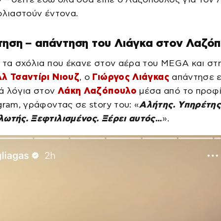
ολιαστούν έντονα.
ηση – απάντηση του Λιάγκα στον Λαζό
 τα σχόλια που έκανε στον αέρα του MEGA και στ
λ Τσαντίρι Νιουζ
, ο
Γιώργος Λιάγκας
απάντησε ε
ά λόγια στον
Λάκη Λαζόπουλο
μέσα από το προφί
gram, γράφοντας σε story του: «
Αλήτης. Υπηρέτης
λωτής. Ξεφτιλισμένος. Ξέρει αυτός…
».