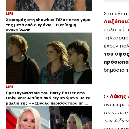
Στο χθεσι
LIFE
Χωρισμός στη showbiz: Τέλος στον γάμο
Λαζόπου
της μετά από 8 χρόνια – Η επίσημη
πολιτική,
ανακοίνωση
τηλεόρασ
έχουν πολ
του ύφος
πρόσωπα
δημόσια τ
LIFE
Πρωταγωνίστρια του Harry Potter στο
Ο
Λάκης
OnlyFans: Αισθησιακό περιεχόμενο με τα
μαλλιά της – «Έβγαλα περισσότερα απ’
ανέφερε χ
όσα σε όλη την καριέρα μου»
αυτό που 
τον Άδωνι
ευγενικά