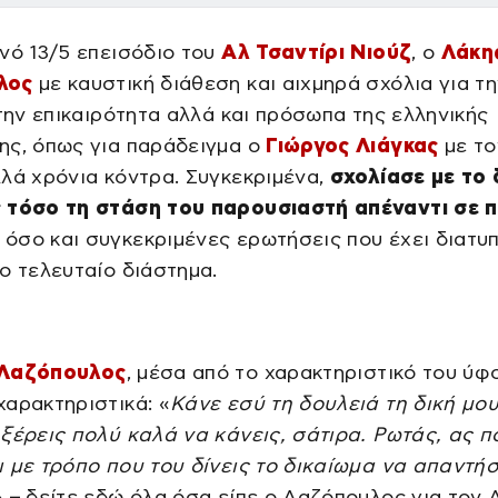
νό 13/5 επεισόδιο του
Αλ Τσαντίρι Νιούζ
, ο
Λάκη
λος
με καυστική διάθεση και αιχμηρά σχόλια για τ
 την επικαιρότητα αλλά και πρόσωπα της ελληνικής
ης, όπως για παράδειγμα ο
Γιώργος Λιάγκας
με το
λά χρόνια κόντρα. Συγκεκριμένα,
σχολίασε με το 
 τόσο τη στάση του παρουσιαστή απέναντι σε π
όσο και συγκεκριμένες ερωτήσεις που έχει διατυ
ο τελευταίο διάστημα.
 Λαζόπουλος
, μέσα από το χαρακτηριστικό του ύφ
αρακτηριστικά: «
Κάνε εσύ τη δουλειά τη δική μο
ξέρεις πολύ καλά να κάνεις, σάτιρα. Ρωτάς, ας π
 με τρόπο που του δίνεις το δικαίωμα να απαντήσ
» – δείτε εδώ όλα όσα είπε ο Λαζόπουλος για τον 