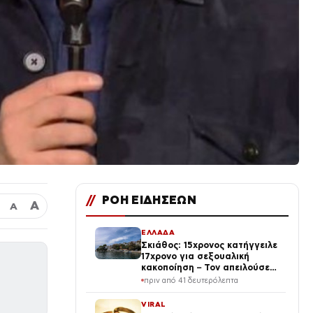
//
ΡΟΗ ΕΙΔΗΣΕΩΝ
Α
Α
ΕΛΛΑΔΑ
Σκιάθος: 15χρονος κατήγγειλε
17χρονο για σεξουαλική
κακοποίηση – Τον απειλούσε
ότι θα ανέβαζε βίντεο στο
πριν από 41 δευτερόλεπτα
διαδίκτυο
VIRAL