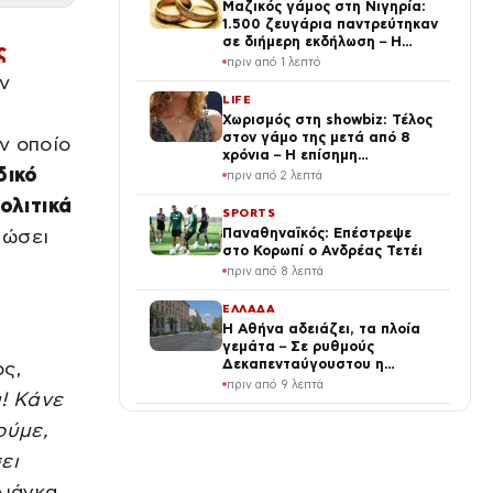
Μαζικός γάμος στη Νιγηρία:
1.500 ζευγάρια παντρεύτηκαν
σε διήμερη εκδήλωση – Η
ς
προίκα κάθε νύφης, vid
πριν από 1 λεπτό
ην
LIFE
Χωρισμός στη showbiz: Τέλος
στον γάμο της μετά από 8
ν οποίο
χρόνια – Η επίσημη
δικό
ανακοίνωση
πριν από 2 λεπτά
ολιτικά
SPORTS
πώσει
Παναθηναϊκός: Επέστρεψε
στο Κορωπί ο Ανδρέας Τετέι
πριν από 8 λεπτά
ΕΛΛΑΔΑ
Η Αθήνα αδειάζει, τα πλοία
γεμάτα – Σε ρυθμούς
Δεκαπενταύγουστου η
ος,
πρωτεύουσα
πριν από 9 λεπτά
υ! Κάνε
LIFE
ούμε,
Πρωταγωνίστρια του Harry
ει
Potter στο OnlyFans:
Αισθησιακό περιεχόμενο με
Λιάγκα