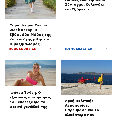
Σύνταγμα, Κολωνάκι
και Εξάρχεια
Copenhagen Fashion
Week Recap: Η
Εβδομάδα Μόδας της
Κοπεγχάγης μίλησε –
Ο μαξιμαλισμός
επιστρέφει
↗
↗
COUSCOUS.GR
DIMOCRACY.GR
Ιωάννα Τούνη: Ο
εξωτικός προορισμός
Αρχή Πολιτικής
που επέλεξε για τα
Αεροπορίας:
φετινά γενέθλιά της
Παρέμβαση για το
ελικόπτερο που