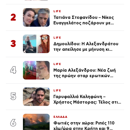
φωτογραφίες
LIFE
2
Τατιάνα Στεφανίδου – Νίκος
Ευαγγελάτος ποζάρουν με
μαγιό σε παραλία στην
Κεφαλονιά
LIFE
3
Δημουλίδου: Η Αλεξανδράτου
την απείλησε με μήνυση κι
εκείνη απαντά – «Δεν σε
αναγνώρισα, όταν κατάλαβα
LIFE
ποια είσαι σοκαρίστικα»
4
Μαρία Αλεξάνδρου: Νέα ζωή
της πρώην σταρ ερωτικών
ταινιών, μητέρα ενός παιδιού με
σύντροφο επιχειρηματία
LIFE
(Φωτογραφίες)
5
Γαρυφαλλιά Καληφώνη –
Χρήστος Μάστορας: Τέλος στις
φήμες χωρισμού, όλη η αλήθεια
για τη σχέση τους
ΕΛΛΑΔΑ
6
Φωτιές στην χώρα: Ριπές 110
χλμ/ώρα στην Κρήτη και 9