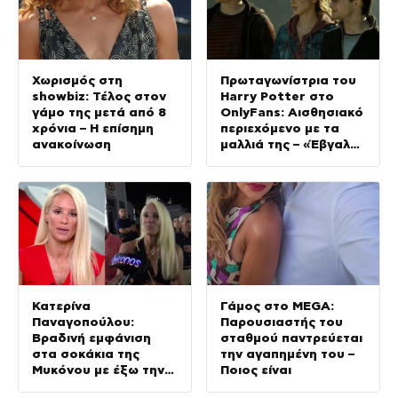
Χωρισμός στη
Πρωταγωνίστρια του
showbiz: Τέλος στον
Harry Potter στο
γάμο της μετά από 8
OnlyFans: Αισθησιακό
χρόνια – Η επίσημη
περιεχόμενο με τα
ανακοίνωση
μαλλιά της – «Έβγαλα
περισσότερα απ’ όσα
σε όλη την καριέρα
μου»
Κατερίνα
Γάμος στο MEGA:
Παναγοπούλου:
Παρουσιαστής του
Βραδινή εμφάνιση
σταθμού παντρεύεται
στα σοκάκια της
την αγαπημένη του –
Μυκόνου με έξω την
Ποιος είναι
κοιλιά