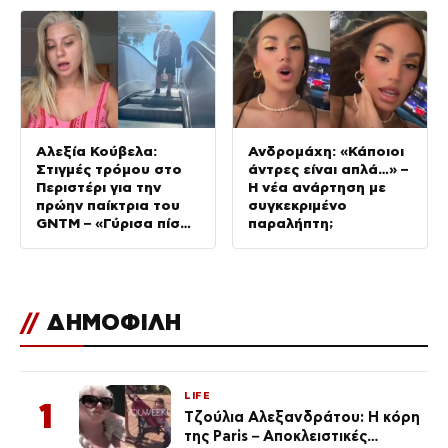
Αλεξία Κούβελα:
Ανδρομάχη: «Κάποιοι
Στιγμές τρόμου στο
άντρες είναι απλά…» –
Περιστέρι για την
Η νέα ανάρτηση με
πρώην παίκτρια του
συγκεκριμένο
GNTM – «Γύρισα πίσω
παραλήπτη;
και ήταν αυτός!
Πληκτρολόγησα το
100»
//
ΔΗΜΟΦΙΛΗ
LIFE
1
Τζούλια Αλεξανδράτου: Η κόρη
της Paris – Αποκλειστικές