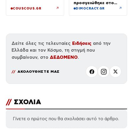
προσγειώθηκε στο
Σαρακήνικο της
↗
↗
COUSCOUS.GR
DIMOCRACY.GR
Μήλου – Τι προβλέπει
ο νόμος
Ειδήσεις
Δείτε όλες τις τελευταίες
από την
Ελλάδα και τον Κόσμο, τη στιγμή που
ΔΕΔΟΜΕΝΟ
συμβαίνουν, στο
.
ΑΚΟΛΟΥΘΗΣΤΕ ΜΑΣ
//
ΣΧΟΛΙΑ
Γίνετε ο πρώτος που θα σχολιάσει αυτό το άρθρο.