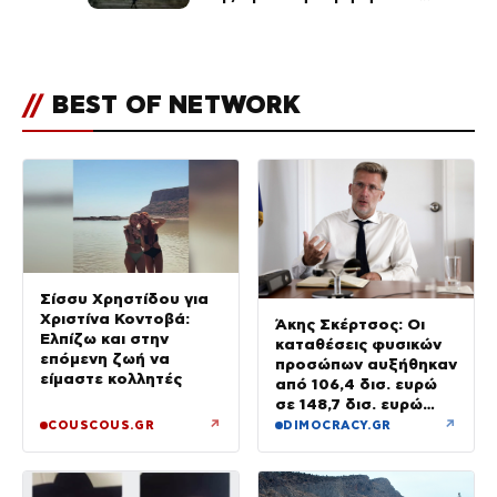
μποφόρ τη Δευτέρα – Πάνω από
400 πυρκαγιές μέσα σε 10
ημέρες
//
BEST OF NETWORK
Σίσσυ Χρηστίδου για
Χριστίνα Κοντοβά:
Άκης Σκέρτσος: Οι
Ελπίζω και στην
καταθέσεις φυσικών
επόμενη ζωή να
προσώπων αυξήθηκαν
είμαστε κολλητές
από 106,4 δισ. ευρώ
σε 148,7 δισ. ευρώ
από τον Δεκέμβριο
↗
↗
COUSCOUS.GR
DIMOCRACY.GR
του 2018 έως το 2025