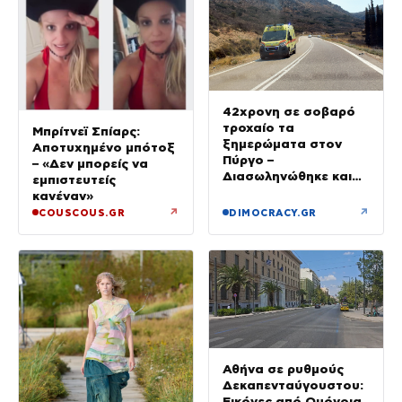
42χρονη σε σοβαρό
τροχαίο τα
Μπρίτνεϊ Σπίαρς:
ξημερώματα στον
Αποτυχημένο μπότοξ
Πύργο –
– «Δεν μπορείς να
Διασωληνώθηκε και
εμπιστευτείς
μεταφέρθηκε στο Ρίο
κανέναν»
↗
↗
COUSCOUS.GR
DIMOCRACY.GR
Αθήνα σε ρυθμούς
Δεκαπενταύγουστου:
Εικόνες από Ομόνοια,