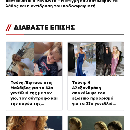
παντρεύεται ο Ρονάλντο – Η στιγμή που κατάλαβαν το
λάθος και η αντίδραση του ποδοσφαιριστή
//
ΔΙΑΒΑΣΤΕ ΕΠΙΣΗΣ
Τούνη: Έφτασε στις
Τούνη: Η
Μαλδίβες για τα 33α
Αλεξανδράκη
γενέθλιά της με τον
αποκάλυψε τον
γιο, τον σύντροφο και
εξωτικό προορισμό
την παρέα της
για τα 33α γενέθλιά
(Βίντεο)
της – Της ευχήθηκε
πρώτη