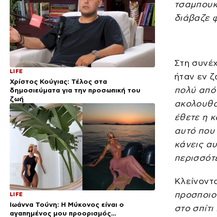
τσαμπουκά
διάβαζε φ
Στη συνέχ
LIFE
ήταν εν ζ
Χρίστος Κούγιας: Τέλος στα
πολύ από
δημοσιεύματα για την προσωπική του
ζωή
ακολουθού
έθετε η κ
αυτό που 
κάνεις αυ
περισσότ
Κλείνοντα
προσποιού
LIFE
Ιωάννα Τούνη: Η Μύκονος είναι ο
στο σπίτι
αγαπημένος μου προορισμός…