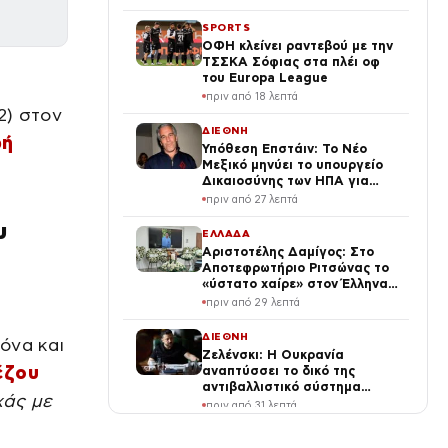
SPORTS
ΟΦΗ κλείνει ραντεβού με την
ΤΣΣΚΑ Σόφιας στα πλέι οφ
του Europa League
ν
πριν από 18 λεπτά
2) στον
ΔΙΕΘΝΗ
ωή
Υπόθεση Επστάιν: Το Νέο
Μεξικό μηνύει το υπουργείο
Δικαιοσύνης των ΗΠΑ για
απόκρυψη στοιχείων και
πριν από 27 λεπτά
μπλοκάρισμα της έρευνας
υ
ΕΛΛΑΔΑ
Αριστοτέλης Δαμίγος: Στο
Αποτεφρωτήριο Ριτσώνας το
«ύστατο χαίρε» στον Έλληνα
σύνδεσμο του ελικοπτέρου
πριν από 29 λεπτά
που έπεσε στην Ψάθα
ΔΙΕΘΝΗ
όνα και
Ζελένσκι: Η Ουκρανία
έζου
αναπτύσσει το δικό της
αντιβαλλιστικό σύστημα
χάς με
FREYJA – «Έχουμε τη γνώση
πριν από 31 λεπτά
και τις δυνατότητες»
LIFE