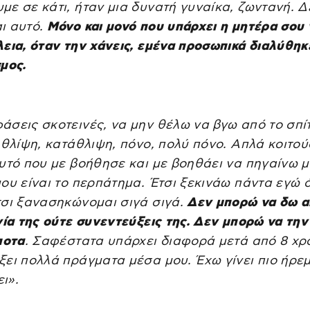
ε σε κάτι, ήταν μια δυνατή γυναίκα, ζωντανή. Δ
ι αυτό.
Μόνο και μονό που υπάρχει η μητέρα σου 
εια, όταν την χάνεις, εμένα προσωπικά διαλύθηκ
μος.
σεις σκοτεινές, να μην θέλω να βγω από το σπίτ
 θλίψη, κατάθλιψη, πόνο, πολύ πόνο. Απλά κοιτού
Αυτό που με βοήθησε και με βοηθάει να πηγαίνω 
ου είναι το περπάτημα. Έτσι ξεκινάω πάντα εγώ 
τσι ξανασηκώνομαι σιγά σιγά.
Δεν μπορώ να δω 
νία της ούτε συνεντεύξεις της. Δεν μπορώ να την
ποτα
. Σαφέστατα υπάρχει διαφορά μετά από 8 χρό
ει πολλά πράγματα μέσα μου. Έχω γίνει πιο ήρε
ι».