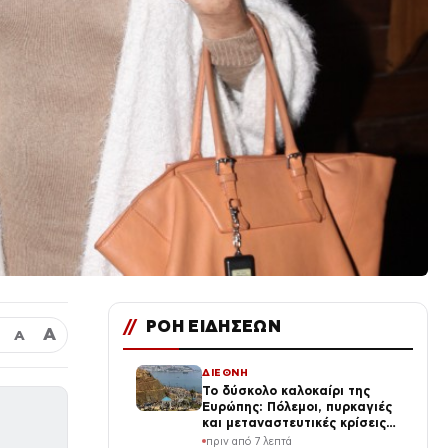
//
ΡΟΗ ΕΙΔΗΣΕΩΝ
Α
Α
ΔΙΕΘΝΗ
Το δύσκολο καλοκαίρι της
Ευρώπης: Πόλεμοι, πυρκαγιές
και μεταναστευτικές κρίσεις
δοκιμάζουν τη Γηραιά Ήπειρο
πριν από 7 λεπτά