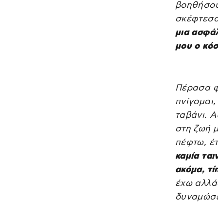
βοηθήσουμ
σκέφτεσα
μια ασφάλ
μου ο κόσ
Πέρασα φά
πνίγομαι,
ταβάνι. 
στη ζωή μ
πέφτω, έ
καμία ται
ακόμα, τί
έχω αλλάξ
δυναμώσε