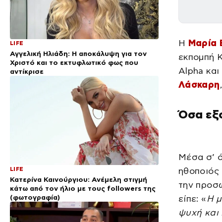
Η
Μαρία 
LIFE
Αγγελική Ηλιάδη: Η αποκάλυψη για τον
εκπομπή Κ
Χριστό και το εκτυφλωτικό φως που
Alpha και
αντίκρισε
Λάσκαρη
Όσα εξ
Μέσα σ’ ό
LIFE
ηθοποιός 
Κατερίνα Καινούργιου: Ανέμελη στιγμή
την προσω
κάτω από τον ήλιο με τους followers της
(φωτογραφία)
είπε: «
Η μ
ψυχή και 