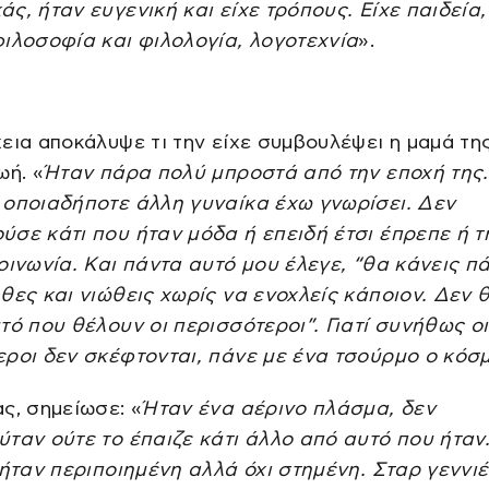
ς, ήταν ευγενική και είχε τρόπους. Είχε παιδεία,
ιλοσοφία και φιλολογία, λογοτεχνία
».
εια αποκάλυψε τι την είχε συμβουλέψει η μαμά τη
ωή. «
Ήταν πάρα πολύ μπροστά από την εποχή της.
 οποιαδήποτε άλλη γυναίκα έχω γνωρίσει. Δεν
σε κάτι που ήταν μόδα ή επειδή έτσι έπρεπε ή τ
οινωνία. Και πάντα αυτό μου έλεγε, “θα κάνεις π
θες και νιώθεις χωρίς να ενοχλείς κάποιον. Δεν 
τό που θέλουν οι περισσότεροι”. Γιατί συνήθως οι
εροι δεν σκέφτονται, πάνε με ένα τσούρμο ο κόσ
ς, σημείωσε: «
Ήταν ένα αέρινο πλάσμα, δεν
ταν ούτε το έπαιζε κάτι άλλο από αυτό που ήταν.
 ήταν περιποιημένη αλλά όχι στημένη. Σταρ γεννιέ