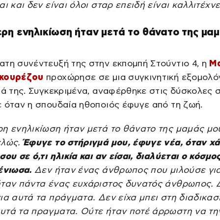
αι και δεν είναι όλοι σταρ επειδή είναι καλλιτέχν
ρη ενηλικίωση ήταν μετά το θάνατο της μα
τη συνέντευξή της στην εκπομπή Στούντιο 4, η
Μ
υκουρέζου
προχώρησε σε μια συγκινητική εξομολ
μά της. Συγκεκριμένα, αναφέρθηκε στις δύσκολες 
 όταν η σπουδαία ηθοποιός έφυγε από τη ζωή.
η ενηλικίωση ήταν μετά το θάνατο της μαμάς μου
ελώς.
Έφυγε το στήριγμά μου, έφυγε νέα, όταν χά
σου σε ό,τι ηλικία και αν είσαι, διαλύεται ο κόσμο
 ένιωσα.
Δεν ήταν ένας άνθρωπος που μιλούσε για
ήταν πάντα ένας ευχάριστος δυνατός άνθρωπος. 
ια αυτά τα πράγματα. Δεν είχα μπει στη διαδικασ
υτά τα πραγματα. Ούτε ήταν ποτέ άρρωστη να τη