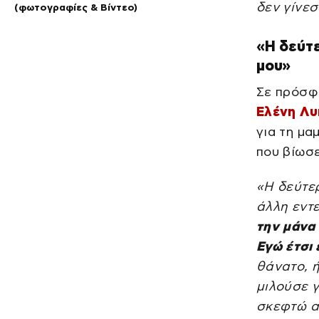
δεν γίνεσ
(φωτογραφίες & Βίντεο)
«Η δεύτε
μου»
Σε πρόσφα
Ελένη Λ
για τη μα
που βίωσε
«Η δεύτερ
άλλη εντ
την μάνα 
Εγώ έτσι
θάνατο, 
μιλούσε γ
σκεφτώ α