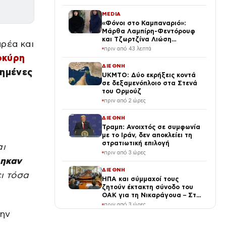
MEDIA
«Φόνοι στο Καμπαναριό»:
Μάρθα Λαμπίρη-Φεντόρουφ
και Τζωρτζίνα Λιώση
ρέα και
μπαίνουν στο μοναστήρι
πριν από 43 λεπτά
οκύρη
ΔΙΕΘΝΗ
ιημένες
UKMTO: Δύο εκρήξεις κοντά
σε δεξαμενόπλοιο στα Στενά
του Ορμούζ
πριν από 2 ώρες
ΔΙΕΘΝΗ
Τραμπ: Ανοιχτός σε συμφωνία
με το Ιράν, δεν αποκλείει τη
στρατιωτική επιλογή
αι
πριν από 3 ώρες
θηκαν
ΔΙΕΘΝΗ
ι τόσα
ΗΠΑ και σύμμαχοί τους
ζητούν έκτακτη σύνοδο του
ΟΑΚ για τη Νικαράγουα – Στο
επίκεντρο η πολιτική του
πριν από 3 ώρες
Ορτέγα
την
ΔΙΕΘΝΗ