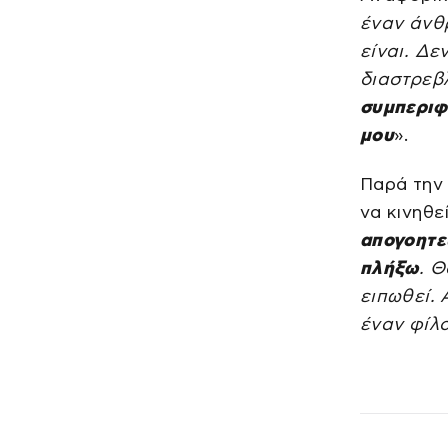
έναν άνθ
είναι. Δε
διαστρεβ
συμπεριφ
μου
».
Παρά την 
να κινηθεί
απογοητευ
πλήξω
. 
ειπωθεί. 
έναν φίλο