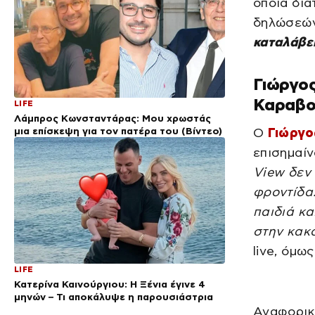
οποία δια
δηλώσεών
καταλάβει
Γιώργος
Καραβο
LIFE
Λάμπρος Κωνσταντάρας: Μου χρωστάς
μια επίσκεψη για τον πατέρα του (Βίντεο)
Ο
Γιώργο
επισημαίν
View δεν
φροντίδα.
παιδιά κ
στην κακ
live, όμω
LIFE
Κατερίνα Καινούργιου: Η Ξένια έγινε 4
μηνών – Τι αποκάλυψε η παρουσιάστρια
Αναφορικ