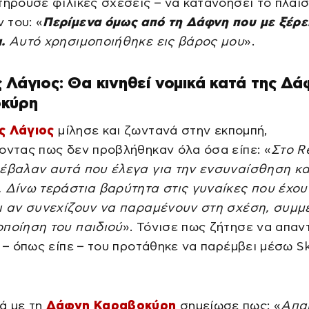
τηρούσε φιλικές σχέσεις – να κατανοήσει το πλαί
 του: «
Περίμενα όμως από τη Δάφνη που με ξέρει
.
Αυτό χρησιμοποιήθηκε εις βάρος μου
».
 Λάγιος: Θα κινηθεί νομικά κατά της Δά
κύρη
ς Λάγιος
μίλησε και ζωντανά στην εκπομπή,
οντας πως δεν προβλήθηκαν όλα όσα είπε: «
Στο R
 έβαλαν αυτά που έλεγα για την ενσυναίσθηση κα
 Δίνω τεράστια βαρύτητα στις γυναίκες που έχου
αι αν συνεχίζουν να παραμένουν στη σχέση, συμμ
οποίηση του παιδιού
». Τόνισε πως ζήτησε να απαν
ς – όπως είπε – του προτάθηκε να παρέμβει μέσω S
ά με τη
Δάφνη Καραβοκύρη
σημείωσε πως: «
Απα