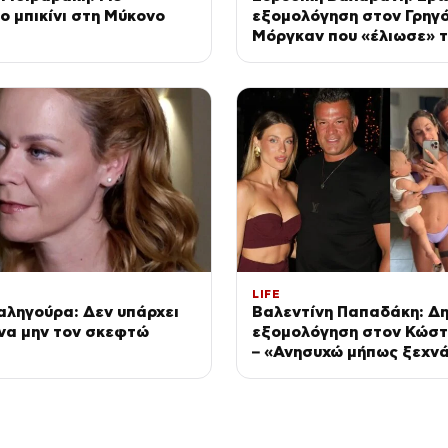
 μπικίνι στη Μύκονο
εξομολόγηση στον Γρηγ
Μόργκαν που «έλιωσε» 
Instagram (Βίντεο)
LIFE
αληγούρα: Δεν υπάρχει
Βαλεντίνη Παπαδάκη: Δ
να μην τον σκεφτώ
εξομολόγηση στον Κώσ
– «Ανησυχώ μήπως ξεχν