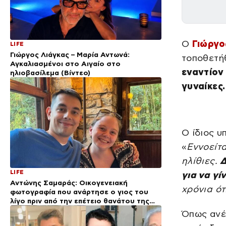
Ο
Γιώργο
LIFE
Γιώργος Λιάγκας – Μαρία Αντωνά:
τοποθετή
Αγκαλιασμένοι στο Αιγαίο στο
εναντίον 
ηλιοβασίλεμα (Βίντεο)
γυναίκες.
Ο ίδιος υ
«
Εννοείτα
ηλίθιες.
Δ
LIFE
για να γί
Αντώνης Σαμαράς: Οικογενειακή
χρόνια ότ
φωτογραφία που ανάρτησε ο γιος του
λίγο πριν από την επέτειο θανάτου της
Λένας
Όπως ανέ