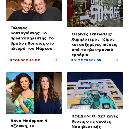
Γιώργος
Κοντογιάννης: Το
Θερινές εκπτώσεις:
πρωί νοσηλευτής, το
Χαμηλότερος τζίρος
βράδυ ηθοποιός στο
και αυξημένες πιέσεις
πλευρό του Μάρκου
από το ηλεκτρονικό
Σεφερλή
εμπόριο
↗
↗
COUSCOUS.GR
DIMOCRACY.GR
ΠΟΕΔΗΝ: Οι 527 κενές
Βάνα Μπάρμπα: Η
θέσεις στις σχολές
αξονική, το
Νοσηλευτικής