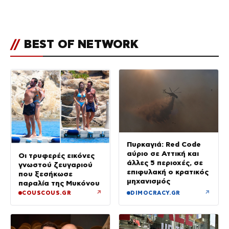
εντυπωσιάζει – «Χάνουμε
τουλάχιστον 25 κιλά η
καθεμία…» (Βίντεο)
//
BEST OF NETWORK
Πυρκαγιά: Red Code
αύριο σε Αττική και
Οι τρυφερές εικόνες
άλλες 5 περιοχές, σε
γνωστού ζευγαριού
επιφυλακή ο κρατικός
που ξεσήκωσε
μηχανισμός
παραλία της Μυκόνου
↗
↗
COUSCOUS.GR
DIMOCRACY.GR