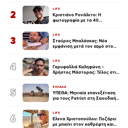
Κεφαλονιά
LIFE
2
Κριστιάνο Ρονάλντο: Η
φωτογραφία με τα 40
πανάκριβα αυτοκίνητα στο
γκαράζ του ξεπέρασε τα 20,7
LIFE
εκ. likes
3
Σταύρος Μπαλάσκας: Νέα
εμφάνιση μετά τον χαμό στο
«Πρωινό» (Φωτογραφία)
LIFE
4
Γαρυφαλλιά Καληφώνη –
Χρήστος Μάστορας: Τέλος στις
φήμες χωρισμού, όλη η αλήθεια
για τη σχέση τους
ΕΛΛΑΔΑ
5
ΥΠΕΘΑ: Μηνιαία επανεξέταση
για τους Patriot στη Σαουδική
Αραβία
LIFE
6
Έλενα Χριστοπούλου: Ποζάρει
με μπικίνι στον καθρέφτη και