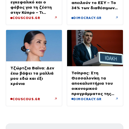
εγκεφαλικό και ο
απειλούν το ΕΣΥ – Το
φόβος για τη ζέστη
34% των διαθέσιμων
στην Κύπρο – Τι
δεν καλύφθηκε
τρέμουν οι γιατροί για
↗
↗
COUSCOUS.GR
DIMOCRACY.GR
την υγεία της;
Τζώρτζια Βαϊνα: Δεν
Τσίπρας: Στη
έχω βάψει τα μαλλιά
Θεσσαλονίκη τα
μου εδώ και έξι
αποκαλυπτήρια του
χρόνια
οικονομικού
προγράμματος της
ΕΛ.Α.Σ.
↗
↗
COUSCOUS.GR
DIMOCRACY.GR