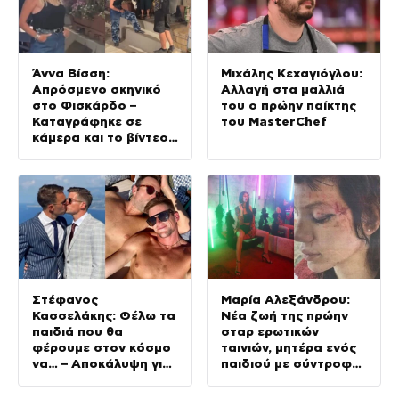
Άννα Βίσση:
Μιχάλης Κεχαγιόγλου:
Απρόσμενο σκηνικό
Αλλαγή στα μαλλιά
στο Φισκάρδο –
του ο πρώην παίκτης
Καταγράφηκε σε
του MasterChef
κάμερα και το βίντεο
κυκλοφορεί στο
διαδίκτυο
Στέφανος
Μαρία Αλεξάνδρου:
Κασσελάκης: Θέλω τα
Νέα ζωή της πρώην
παιδιά που θα
σταρ ερωτικών
φέρουμε στον κόσμο
ταινιών, μητέρα ενός
να… – Αποκάλυψη για
παιδιού με σύντροφο
την οικογένεια με τον
επιχειρηματία
Τάιλερ
(Φωτογραφίες)