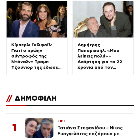
Κίμπερλι Γκίλφοϊλ:
Δημήτρης
Γιατί ο πρώην
Παπαμιχαήλ: «Μου
σύντροφός της
λείπεις πολύ» –
Ντόναλντ Τραμπ
Ανάρτηση για τα 22
Τζούνιορ της έδωσε
χρόνια από τον
7,6 εκατ. δολάρια – Η
θάνατο του πατέρα
συμφωνία 2 χρόνια
του
μετά τον χωρισμό
//
ΔΗΜΟΦΙΛΗ
LIFE
1
Τατιάνα Στεφανίδου – Νίκος
Ευαγγελάτος ποζάρουν με
μαγιό σε παραλία στην