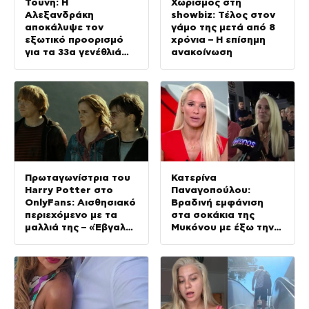
Τούνη: Η
Χωρισμός στη
Αλεξανδράκη
showbiz: Τέλος στον
αποκάλυψε τον
γάμο της μετά από 8
εξωτικό προορισμό
χρόνια – Η επίσημη
για τα 33α γενέθλιά
ανακοίνωση
της – Της ευχήθηκε
πρώτη
Πρωταγωνίστρια του
Κατερίνα
Harry Potter στο
Παναγοπούλου:
OnlyFans: Αισθησιακό
Βραδινή εμφάνιση
περιεχόμενο με τα
στα σοκάκια της
μαλλιά της – «Έβγαλα
Μυκόνου με έξω την
περισσότερα απ’ όσα
κοιλιά
σε όλη την καριέρα
μου»