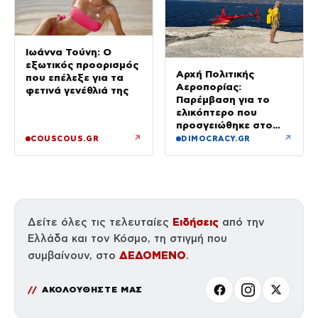
Ιωάννα Τούνη: Ο
εξωτικός προορισμός
Αρχή Πολιτικής
που επέλεξε για τα
Αεροπορίας:
φετινά γενέθλιά της
Παρέμβαση για το
ελικόπτερο που
προσγειώθηκε στο
Σαρακήνικο της
↗
↗
COUSCOUS.GR
DIMOCRACY.GR
Μήλου – Τι προβλέπει
ο νόμος
Ειδήσεις
Δείτε όλες τις τελευταίες
από την
Ελλάδα και τον Κόσμο, τη στιγμή που
ΔΕΔΟΜΕΝΟ
συμβαίνουν, στο
.
ΑΚΟΛΟΥΘΗΣΤΕ ΜΑΣ