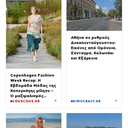
Αθήνα σε ρυθμούς
Δεκαπενταύγουστου:
Εικόνες από Ομόνοια,
Σύνταγμα, Κολωνάκι
και Εξάρχεια
Copenhagen Fashion
Week Recap: Η
Εβδομάδα Μόδας της
Κοπεγχάγης μίλησε –
Ο μαξιμαλισμός
επιστρέφει
↗
↗
COUSCOUS.GR
DIMOCRACY.GR