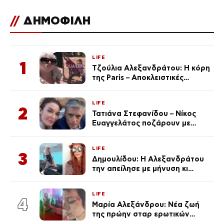
//
ΔΗΜΟΦΙΛΗ
LIFE
1
Τζούλια Αλεξανδράτου: Η κόρη
της Paris – Αποκλειστικές
φωτογραφίες
LIFE
2
Τατιάνα Στεφανίδου – Νίκος
Ευαγγελάτος ποζάρουν με
μαγιό σε παραλία στην
Κεφαλονιά
LIFE
3
Δημουλίδου: Η Αλεξανδράτου
την απείλησε με μήνυση κι
εκείνη απαντά – «Δεν σε
αναγνώρισα, όταν κατάλαβα
LIFE
ποια είσαι σοκαρίστικα»
4
Μαρία Αλεξάνδρου: Νέα ζωή
της πρώην σταρ ερωτικών
ταινιών, μητέρα ενός παιδιού με