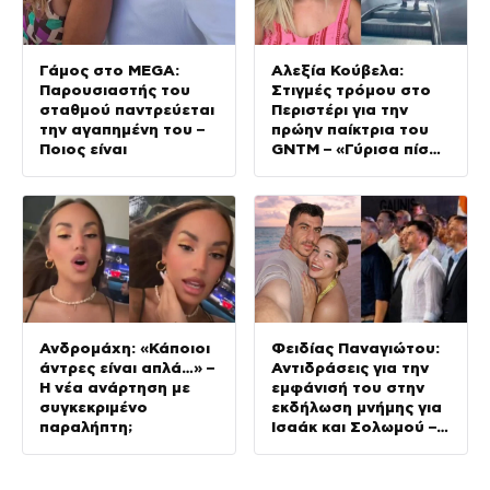
Γάμος στο MEGA:
Αλεξία Κούβελα:
Παρουσιαστής του
Στιγμές τρόμου στο
σταθμού παντρεύεται
Περιστέρι για την
την αγαπημένη του –
πρώην παίκτρια του
Ποιος είναι
GNTM – «Γύρισα πίσω
και ήταν αυτός!
Πληκτρολόγησα το
100»
Ανδρομάχη: «Κάποιοι
Φειδίας Παναγιώτου:
άντρες είναι απλά…» –
Αντιδράσεις για την
Η νέα ανάρτηση με
εμφάνισή του στην
συγκεκριμένο
εκδήλωση μνήμης για
παραλήπτη;
Ισαάκ και Σολωμού –
«Άντε και του χρόνου
με βατραχοπέδιλα»