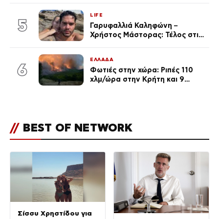
σύντροφο επιχειρηματία
LIFE
(Φωτογραφίες)
5
Γαρυφαλλιά Καληφώνη –
Χρήστος Μάστορας: Τέλος στις
φήμες χωρισμού, όλη η αλήθεια
για τη σχέση τους
ΕΛΛΑΔΑ
6
Φωτιές στην χώρα: Ριπές 110
χλμ/ώρα στην Κρήτη και 9
μποφόρ τη Δευτέρα – Πάνω από
400 πυρκαγιές μέσα σε 10
ημέρες
//
BEST OF NETWORK
Σίσσυ Χρηστίδου για