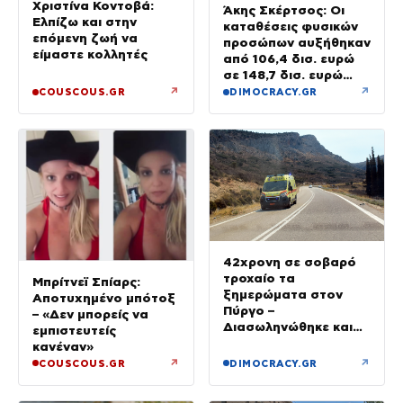
Χριστίνα Κοντοβά:
Άκης Σκέρτσος: Οι
Ελπίζω και στην
καταθέσεις φυσικών
επόμενη ζωή να
προσώπων αυξήθηκαν
είμαστε κολλητές
από 106,4 δισ. ευρώ
σε 148,7 δισ. ευρώ
από τον Δεκέμβριο
↗
↗
COUSCOUS.GR
DIMOCRACY.GR
του 2018 έως το 2025
42χρονη σε σοβαρό
τροχαίο τα
Μπρίτνεϊ Σπίαρς:
ξημερώματα στον
Αποτυχημένο μπότοξ
Πύργο –
– «Δεν μπορείς να
Διασωληνώθηκε και
εμπιστευτείς
μεταφέρθηκε στο Ρίο
κανέναν»
↗
↗
COUSCOUS.GR
DIMOCRACY.GR