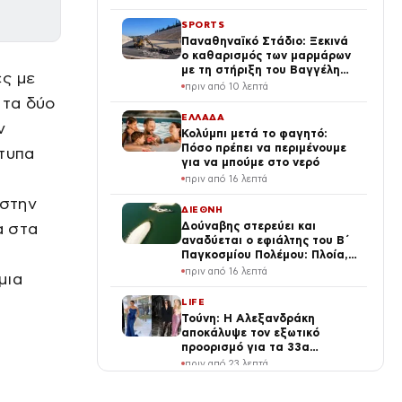
Σένγκεν
SPORTS
Παναθηναϊκό Στάδιο: Ξεκινά
ο καθαρισμός των μαρμάρων
με τη στήριξη του Βαγγέλη
ές με
Μαρινάκη
πριν από 10 λεπτά
 τα δύο
ΕΛΛΑΔΑ
ν
Κολύμπι μετά το φαγητό:
Πόσο πρέπει να περιμένουμε
ότυπα
για να μπούμε στο νερό
πριν από 16 λεπτά
 στην
ΔΙΕΘΝΗ
α στα
Δούναβης στερεύει και
αναδύεται ο εφιάλτης του Β΄
ι
Παγκοσμίου Πολέμου: Πλοία,
στρατιωτική μοτοσικλέτα και
πριν από 16 λεπτά
μια
βόμβα 700 κιλών
LIFE
Τούνη: Η Αλεξανδράκη
αποκάλυψε τον εξωτικό
προορισμό για τα 33α
γενέθλιά της – Της ευχήθηκε
πριν από 23 λεπτά
πρώτη
MEDIA