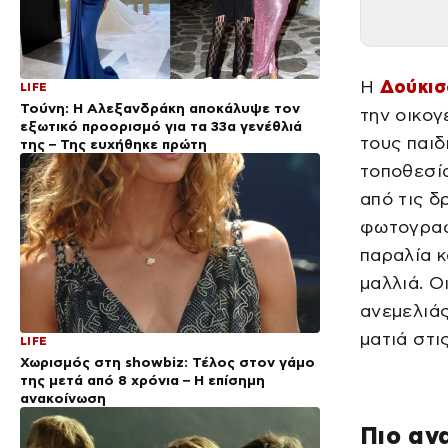
Η
Δούκισ
LIFE
Τούνη: Η Αλεξανδράκη αποκάλυψε τον
την οικογ
εξωτικό προορισμό για τα 33α γενέθλιά
τους παιδ
της – Της ευχήθηκε πρώτη
τοποθεσία
από τις δ
φωτογραφί
παραλία κ
μαλλιά. Ο
ανεμελιάς
ματιά στι
LIFE
Χωρισμός στη showbiz: Τέλος στον γάμο
της μετά από 8 χρόνια – Η επίσημη
ανακοίνωση
Πιο αν