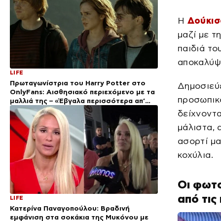
Η
Δούκισ
μαζί με τ
παιδιά το
αποκαλύψε
LIFE
Πρωταγωνίστρια του Harry Potter στο
Δημοσιεύε
OnlyFans: Αισθησιακό περιεχόμενο με τα
προσωπικό
μαλλιά της – «Έβγαλα περισσότερα απ’
όσα σε όλη την καριέρα μου»
δείχνοντα
μάλιστα, 
ασορτί μα
κοχύλια.
Οι φωτο
από τις
LIFE
Κατερίνα Παναγοπούλου: Βραδινή
εμφάνιση στα σοκάκια της Μυκόνου με