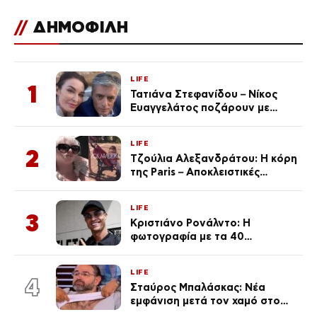
//
ΔΗΜΟΦΙΛΗ
LIFE
1
Τατιάνα Στεφανίδου – Νίκος
Ευαγγελάτος ποζάρουν με
μαγιό σε παραλία στην
Κεφαλονιά
LIFE
2
Τζούλια Αλεξανδράτου: Η κόρη
της Paris – Αποκλειστικές
φωτογραφίες
LIFE
3
Κριστιάνο Ρονάλντο: Η
φωτογραφία με τα 40
πανάκριβα αυτοκίνητα στο
γκαράζ του ξεπέρασε τα 20,7
LIFE
εκ. likes
4
Σταύρος Μπαλάσκας: Νέα
εμφάνιση μετά τον χαμό στο
«Πρωινό» (Φωτογραφία)