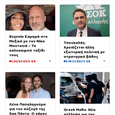
Ευγενία Σαμαρά στο
Μεξικό με τον Νίκο
Τσουκαλάς:
Μουτσινά – Το
Χρειάζεται άλλη
καλοκαιρινό ταξίδι
εξωτερική πολιτική με
τους
στρατηγικό βάθος
↗
↗
COUSCOUS.GR
DIMOCRACY.GR
Λένα Παπαληγούρα
για τον σύζυγό της
Greek Mafia: Νέα
Άκη Πάντο: Ο γάμος
σύλληψη για την