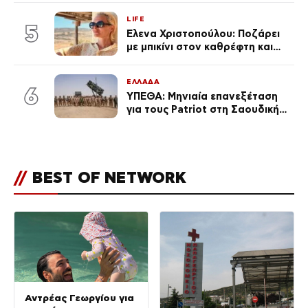
LIFE
5
Έλενα Χριστοπούλου: Ποζάρει
με μπικίνι στον καθρέφτη και
εντυπωσιάζει – «Χάνουμε
τουλάχιστον 25 κιλά η
ΕΛΛΑΔΑ
καθεμία…» (Βίντεο)
6
ΥΠΕΘΑ: Μηνιαία επανεξέταση
για τους Patriot στη Σαουδική
Αραβία
//
BEST OF NETWORK
Αντρέας Γεωργίου για