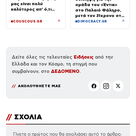
μας είναι πολύ
ομάδα του «Έντικ»
καλύτερος απ’ ό,τι
στο Παλαιό Φάληρο,
είχα φανταστεί
μετά τον 31χρονο στη
Γερμανία
↗
↗
COUSCOUS.GR
DIMOCRACY.GR
Ειδήσεις
Δείτε όλες τις τελευταίες
από την
Ελλάδα και τον Κόσμο, τη στιγμή που
ΔΕΔΟΜΕΝΟ
συμβαίνουν, στο
.
ΑΚΟΛΟΥΘΗΣΤΕ ΜΑΣ
//
ΣΧΟΛΙΑ
Γίνετε ο πρώτος που θα σχολιάσει αυτό το άρθρο.