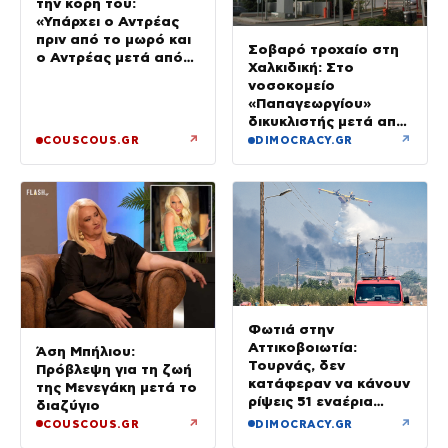
την κόρη του:
«Υπάρχει ο Αντρέας
πριν από το μωρό και
Σοβαρό τροχαίο στη
ο Αντρέας μετά από
Χαλκιδική: Στο
αυτό – Έθεσα άλλες
νοσοκομείο
προτεραιότητες»
«Παπαγεωργίου»
δικυκλιστής μετά από
σύγκρουση
↗
↗
COUSCOUS.GR
DIMOCRACY.GR
Φωτιά στην
Αττικοβοιωτία:
Άση Μπήλιου:
Τουρνάς, δεν
Πρόβλεψη για τη ζωή
κατάφεραν να κάνουν
της Μενεγάκη μετά το
ρίψεις 51 εναέρια
διαζύγιο
μέσα
↗
↗
COUSCOUS.GR
DIMOCRACY.GR