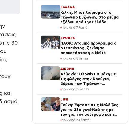
ΕΛΛΑΔΑ
Κιλκίς: Μποτιλιάρισμα στο
Τελωνείο Ευζώνων, στο ρεύμα
εξόδου από την Ελλάδα
ην
πριν από 7 λεπτά
τάσεις
SPORTS
στις 30
ΠΑΟΚ: Ατομικό πρόγραμμα ο
Ντεσπόντοφ, ξεκίνησε
που
αποκατάσταση ο Μεϊτέ
ίας
πριν από 8 λεπτά
ή
ΔΙΕΘΝΗ
Αλβανία: Ολονύχτια μάχη με
νουν
τις φλόγες στην Κρούγια,
βόρεια των Τιράνων –
Εκκενώσεις και σύλληψη
πριν από 12 λεπτά
ς και
υπόπτου για εμπρησμό
LIFE
διασμό.
Τούνη: Έφτασε στις Μαλδίβες
για τα 33α γενέθλιά της με
τον γιο, τον σύντροφο και την
παρέα της (Βίντεο)
πριν από 23 λεπτά
VIRAL