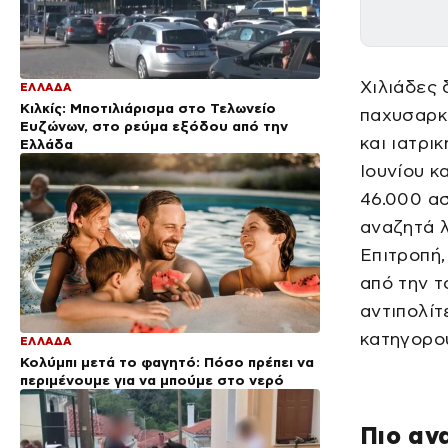
Χιλιάδες 
ΕΛΛΑΔΑ
Κιλκίς: Μποτιλιάρισμα στο Τελωνείο
παχυσαρκ
Ευζώνων, στο ρεύμα εξόδου από την
και ιατρι
Ελλάδα
Ιουνίου κ
46.000 ασ
αναζητά λ
Επιτροπή,
από την τ
αντιπολίτ
κατηγορού
ΕΛΛΑΔΑ
Κολύμπι μετά το φαγητό: Πόσο πρέπει να
περιμένουμε για να μπούμε στο νερό
Πιο αν