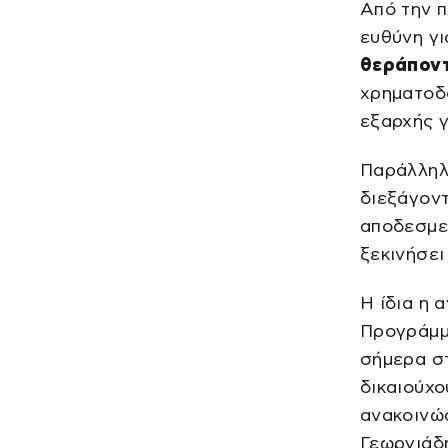
Από την 
ευθύνη γ
θεράποντ
χρηματοδό
εξαρχής 
Παράλληλ
διεξάγοντ
αποδεσμευ
ξεκινήσει
Η ίδια η 
Προγράμμ
σήμερα στ
δικαιούχο
ανακοινώσ
Γεωργιάδ