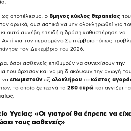
ία.
ι ως αποτέλεσμα, ο
8μηνος κύκλος θεραπείας
που
αν αρχικά, ουσιαστικά να μην ολοκληρωθεί για το
 κι αυτό συνέβη επειδή η δράση καθυστέρησε να
. Αντί για τον περασμένο Σεπτέμβριο -όπως προβ
εκίνησε τον Δεκέμβριο του 2026.
ρα, όσοι ασθενείς επιθυμούν να συνεχίσουν την
α που άρχισαν και να μη διακόψουν την αγωγή του
ι να
επωμιστούν
εξ
ολοκλήρου
το
κόστος αγορά
των, το οποίο ξεπερνά τα
280 ευρώ
και αγγίζει τ
ιαίως.
ίο Υγείας: «Οι γιατροί θα έπρεπε να είχ
σει τους ασθενείς»