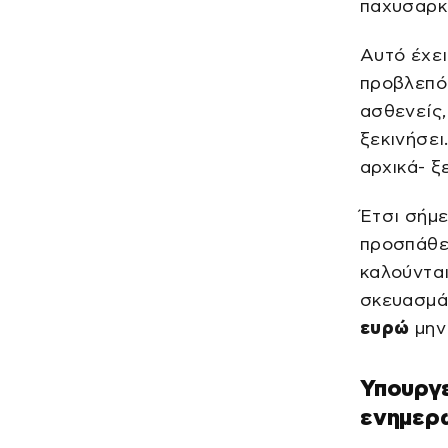
παχυσαρκ
Αυτό έχε
προβλεπότ
ασθενείς,
ξεκινήσει
αρχικά- ξ
Έτσι σήμε
προσπάθει
καλούντα
σκευασμά
ευρώ
μην
Υπουργε
ενημερώ