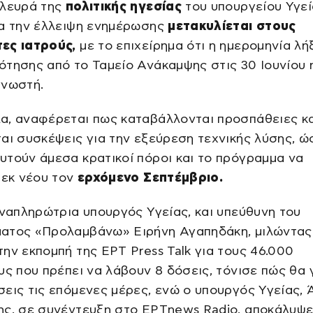
πλευρά της
πολιτικής ηγεσίας
του υπουργείου Υγεί
ια την έλλειψη ενημέρωσης
μετακυλίεται στους
ες ιατρούς,
με το επιχείρημα ότι η ημερομηνία λή
τησης από το Ταμείο Ανάκαμψης στις 30 Ιουνίου 
γνωστή.
α, αναφέρεται πως καταβάλλονται προσπάθειες κα
αι συσκέψεις για την εξεύρεση τεχνικής λύσης, ώ
τούν άμεσα κρατικοί πόροι και το πρόγραμμα να
 εκ νέου τον
ερχόμενο Σεπτέμβριο.
αναπληρώτρια υπουργός Υγείας, και υπεύθυνη του
ατος «Προλαμβάνω» Ειρήνη Αγαπηδάκη, μιλώντας
ην εκπομπή της ΕΡΤ Press Talk για τους 46.000
υς που πρέπει να λάβουν 8 δόσεις, τόνισε πώς θα 
εις τις επόμενες μέρες, ενώ ο υπουργός Υγείας, 
ης, σε συνέντευξη στο ΕΡΤnews Radio, αποκάλυψε