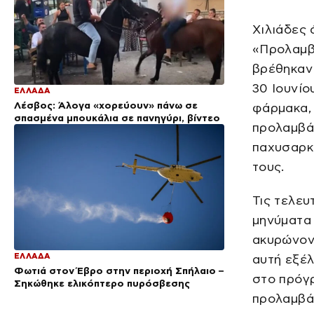
Χιλιάδες
«Προλαμβ
βρέθηκαν
30 Ιουνίο
ΕΛΛΑΔΑ
Λέσβος: Άλογα «χορεύουν» πάνω σε
φάρμακα, 
σπασμένα μπουκάλια σε πανηγύρι, βίντεο
προλαμβά
παχυσαρκί
τους.
Τις τελευ
μηνύματα 
ακυρώνοντ
ΕΛΛΑΔΑ
αυτή εξέ
Φωτιά στον Έβρο στην περιοχή Σπήλαιο –
στο πρόγ
Σηκώθηκε ελικόπτερο πυρόσβεσης
προλαμβά