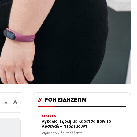
//
ΡΟΗ ΕΙΔΗΣΕΩΝ
Α
Α
SPORTS
Αγκαλιά Τζόλη με Καρέτσα πριν το
Άρσεναλ – Ντόρτμουντ
πριν από 2 δευτερόλεπτα