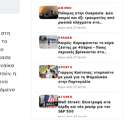
ΔΙΕΘΝΗ
Πόλεμος στην Ουκρανία: Δύο
νεκροί και έξι τραυματίες από
ρωσικά πλήγματα στο
Ντνιπροπετρόφσκ
πριν από 21 λεπτά
 στη
ΕΛΛΑΔΑ
 το
Καιρός: Κορυφώνεται το κύμα
ζέστης με 40άρια – Ποιες
ίο
περιοχές βρίσκονται στο
κασε
επίκεντρο και μέχρι πότε θα
πριν από 27 λεπτά
κρατήσουν τα μελτέμια
υναίκα
SPORTS
τούν, η
Γιώργος Κούτσιας: ντεμπούτο
με γκολ για τη Φαμαλικάο
ονο
στην Πορτογαλία
πριν από 37 λεπτά
χόμενο
ΑΓΟΡΕΣ
Wall Street: Επιστροφή στα
κέρδη και νέο ρεκόρ για τον
S&P 500
πριν από 49 λεπτά
LIFE