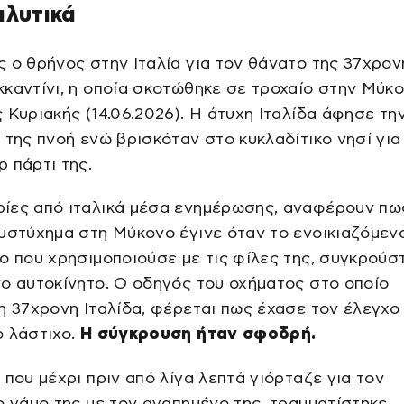
αλυτικά
 ο θρήνος στην Ιταλία για τον θάνατο της 37χρον
καντίνι, η οποία σκοτώθηκε σε τροχαίο στην Μύκο
 Κυριακής (14.06.2026). Η άτυχη Ιταλίδα άφησε τη
 της πνοή ενώ βρισκόταν στο κυκλαδίτικο νησί για
 πάρτι της.
ίες από ιταλικά μέσα ενημέρωσης, αναφέρουν πω
υστύχημα στη Μύκονο έγινε όταν το ενοικιαζόμεν
ο που χρησιμοποιούσε με τις φίλες της, συγκρούσ
ο αυτοκίνητο. Ο οδηγός του οχήματος στο οποίο
η 37χρονη Ιταλίδα, φέρεται πως έχασε τον έλεγχο
 λάστιχο.
Η σύγκρουση ήταν σφοδρή.
 που μέχρι πριν από λίγα λεπτά γιόρταζε για τον
ο γάμο της με τον αγαπημένο της, τραυματίστηκε