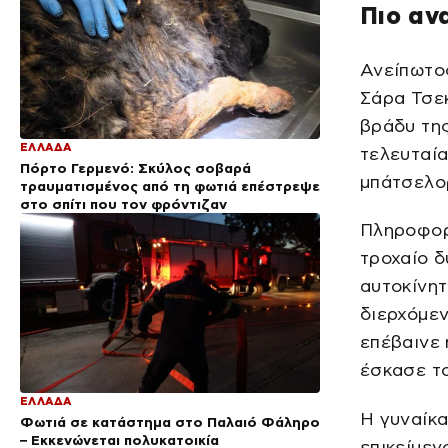
Πιο αν
Ανείπωτος
Σάρα Τσεκ
βράδυ της
ΕΛΛΑΔΑ
τελευταία
Πόρτο Γερμενό: Σκύλος σοβαρά
μπάτσελορ
τραυματισμένος από τη φωτιά επέστρεψε
στο σπίτι που τον φρόντιζαν
Πληροφορ
τροχαίο δ
αυτοκίνητ
διερχόμεν
επέβαινε 
έσκασε το
ΕΛΛΑΔΑ
Η γυναίκα
Φωτιά σε κατάστημα στο Παλαιό Φάληρο
– Εκκενώνεται πολυκατοικία
επικείμεν