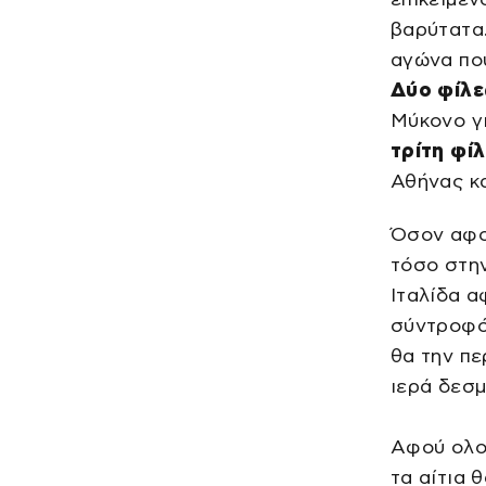
βαρύτατα
αγώνα που
Δύο φίλε
Μύκονο γι
τρίτη φί
Αθήνας κ
Όσον αφο
τόσο στην
Ιταλίδα α
σύντροφό 
θα την πε
ιερά δεσμ
Αφού ολοκ
τα αίτια 