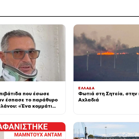
ΕΛΛΑΔΑ
Επιβάτιδα που έσωσε
Φωτιά στη Σητεία, στην 
αν έσπασε το παράθυρο
Αχλαδιά
λάνου: «Ένα κομμάτι
ώπου του ήταν σαν
νη»