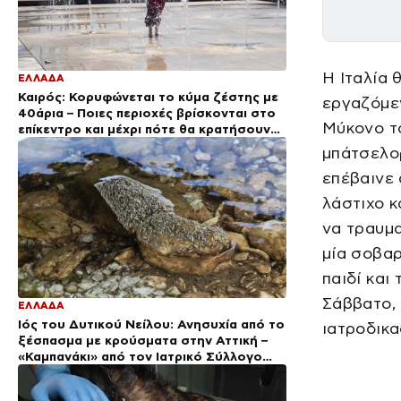
Η Ιταλία 
ΕΛΛΑΔΑ
Καιρός: Κορυφώνεται το κύμα ζέστης με
εργαζόμε
40άρια – Ποιες περιοχές βρίσκονται στο
Μύκονο το
επίκεντρο και μέχρι πότε θα κρατήσουν
τα μελτέμια
μπάτσελορ
επέβαινε 
λάστιχο κ
να τραυμα
μία σοβαρ
παιδί και
Σάββατο, 
ΕΛΛΑΔΑ
Ιός του Δυτικού Νείλου: Ανησυχία από το
ιατροδικα
ξέσπασμα με κρούσματα στην Αττική –
«Καμπανάκι» από τον Ιατρικό Σύλλογο
Αθηνών για την προστασία της δημόσιας
υγείας