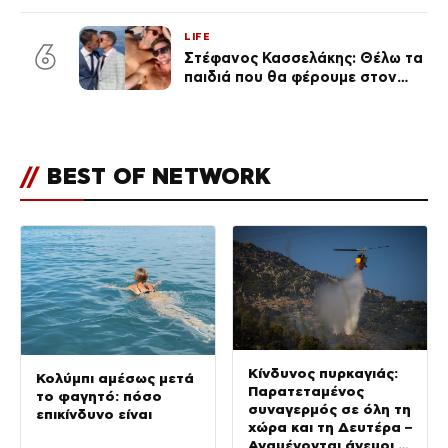
φήμες χωρισμού, όλη η αλήθεια
για τη σχέση τους
LIFE
6
Στέφανος Κασσελάκης: Θέλω τα
παιδιά που θα φέρουμε στον
κόσμο να… – Αποκάλυψη για την
οικογένεια με τον Τάιλερ
//
BEST OF NETWORK
Κίνδυνος πυρκαγιάς:
Κολύμπι αμέσως μετά
Παρατεταμένος
το φαγητό: πόσο
συναγερμός σε όλη τη
επικίνδυνο είναι
χώρα και τη Δευτέρα –
Αναμένονται άνεμοι 9