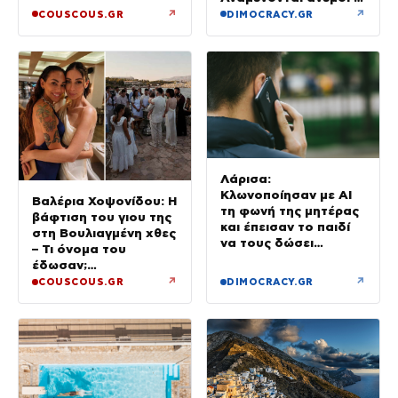
μποφόρ
↗
↗
COUSCOUS.GR
DIMOCRACY.GR
Λάρισα:
Κλωνοποίησαν με AI
Βαλέρια Χοψονίδου: Η
τη φωνή της μητέρας
βάφτιση του γιου της
και έπεισαν το παιδί
στη Βουλιαγμένη χθες
να τους δώσει
– Τι όνομα του
χρήματα και
έδωσαν;
κοσμήματα
(Φωτογραφίες)
↗
↗
COUSCOUS.GR
DIMOCRACY.GR