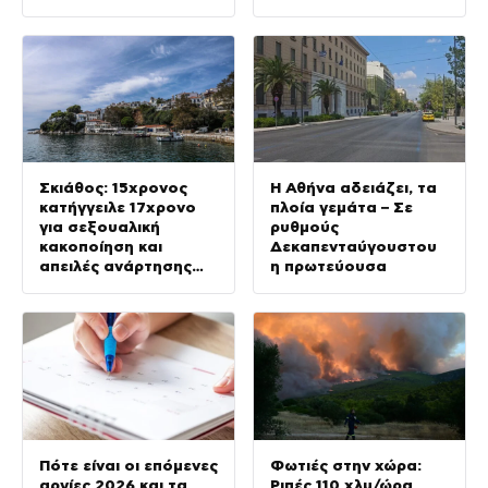
Σκιάθος: 15χρονος
Η Αθήνα αδειάζει, τα
κατήγγειλε 17χρονο
πλοία γεμάτα – Σε
για σεξουαλική
ρυθμούς
κακοποίηση και
Δεκαπενταύγουστου
απειλές ανάρτησης
η πρωτεύουσα
βίντεο στο διαδίκτυο
Πότε είναι οι επόμενες
Φωτιές στην χώρα:
αργίες 2026 και τα
Ριπές 110 χλμ/ώρα