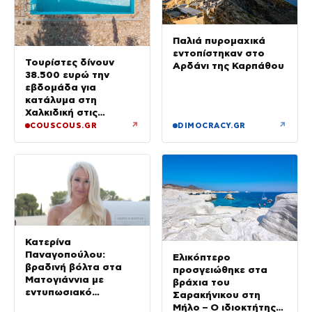
Παλιά πυρομαχικά
εντοπίστηκαν στο
Τουρίστες δίνουν
Αρδάνι της Καρπάθου
38.500 ευρώ την
εβδομάδα για
κατάλυμα στη
Χαλκιδική στις
διακοπές χλιδής στην
↗
↗
COUSCOUS.GR
DIMOCRACY.GR
Ελλάδα
Κατερίνα
Παναγοπούλου:
Ελικόπτερο
βραδινή βόλτα στα
προσγειώθηκε στα
Ματογιάννια με
βράχια του
εντυπωσιακό
Σαρακήνικου στη
μαύρισμα και
Μήλο – Ο ιδιοκτήτης