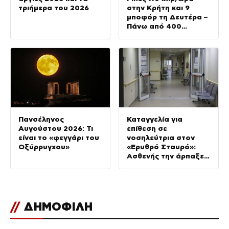
τριήμερα του 2026
στην Κρήτη και 9
μποφόρ τη Δευτέρα –
Πάνω από 400
πυρκαγιές μέσα σε 10
ημέρες
Πανσέληνος
Καταγγελία για
Αυγούστου 2026: Τι
επίθεση σε
είναι το «φεγγάρι του
νοσηλεύτρια στον
Οξύρρυγχου»
«Ερυθρό Σταυρό»:
Ασθενής την άρπαξε
από τα μαλλιά και τη
χτύπησε σε πόρτες
//
ΔΗΜΟΦΙΛΗ