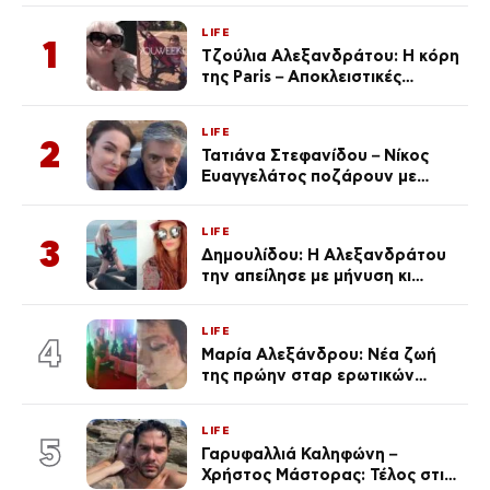
LIFE
1
Τζούλια Αλεξανδράτου: Η κόρη
της Paris – Αποκλειστικές
φωτογραφίες
LIFE
2
Τατιάνα Στεφανίδου – Νίκος
Ευαγγελάτος ποζάρουν με
μαγιό σε παραλία στην
Κεφαλονιά
LIFE
3
Δημουλίδου: Η Αλεξανδράτου
την απείλησε με μήνυση κι
εκείνη απαντά – «Δεν σε
αναγνώρισα, όταν κατάλαβα
LIFE
ποια είσαι σοκαρίστικα»
4
Μαρία Αλεξάνδρου: Νέα ζωή
της πρώην σταρ ερωτικών
ταινιών, μητέρα ενός παιδιού με
σύντροφο επιχειρηματία
LIFE
(Φωτογραφίες)
5
Γαρυφαλλιά Καληφώνη –
Χρήστος Μάστορας: Τέλος στις