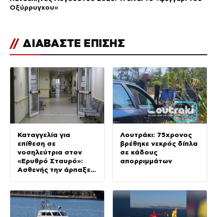
Οξύρρυγχου»
//
ΔΙΑΒΑΣΤΕ ΕΠΙΣΗΣ
Καταγγελία για
Λουτράκι: 75χρονος
επίθεση σε
βρέθηκε νεκρός δίπλα
νοσηλεύτρια στον
σε κάδους
«Ερυθρό Σταυρό»:
απορριμμάτων
Ασθενής την άρπαξε
από τα μαλλιά και τη
χτύπησε σε πόρτες