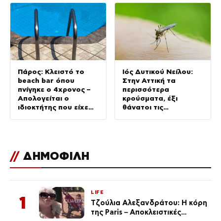
Πάρος: Κλειστό το
Ιός Δυτικού Νείλου:
beach bar όπου
Στην Αττική τα
πνίγηκε ο 4χρονος –
περισσότερα
Απολογείται ο
κρούσματα, έξι
ιδιοκτήτης που είχε
θάνατοι τις
δηλωθεί
τελευταίες ημέρες
ναυαγοσώστης
//
ΔΗΜΟΦΙΛΗ
LIFE
1
Τζούλια Αλεξανδράτου: Η κόρη
της Paris – Αποκλειστικές