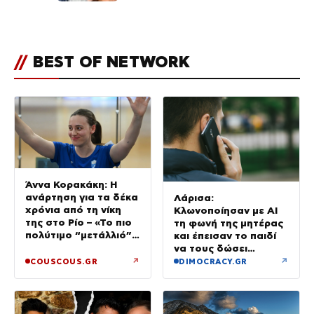
κόσμο να… – Αποκάλυψη για την
οικογένεια με τον Τάιλερ
//
BEST OF NETWORK
Άννα Κορακάκη: Η
ανάρτηση για τα δέκα
Λάρισα:
χρόνια από τη νίκη
Κλωνοποίησαν με AI
της στο Ρίο – «Το πιο
τη φωνή της μητέρας
πολύτιμο “μετάλλιό”
και έπεισαν το παιδί
μου είναι η κόρη μου»
να τους δώσει
χρήματα και
↗
↗
COUSCOUS.GR
DIMOCRACY.GR
κοσμήματα