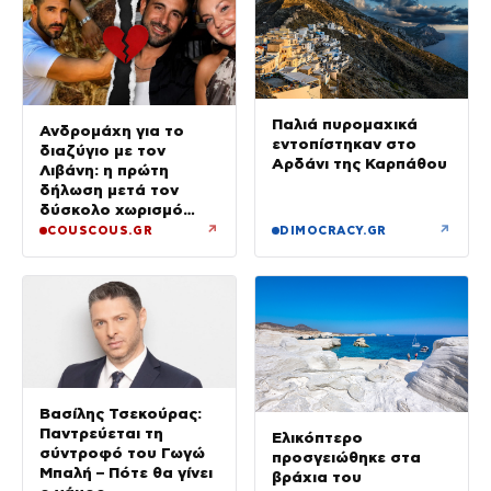
Παλιά πυρομαχικά
Ανδρομάχη για το
εντοπίστηκαν στο
διαζύγιο με τον
Αρδάνι της Καρπάθου
Λιβάνη: η πρώτη
δήλωση μετά τον
δύσκολο χωρισμό
«Όποιος έχει…»
↗
↗
COUSCOUS.GR
DIMOCRACY.GR
Βασίλης Τσεκούρας:
Παντρεύεται τη
Ελικόπτερο
σύντροφό του Γωγώ
προσγειώθηκε στα
Μπαλή – Πότε θα γίνει
βράχια του