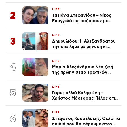
φωτογραφίες
LIFE
2
Τατιάνα Στεφανίδου – Νίκος
Ευαγγελάτος ποζάρουν με
μαγιό σε παραλία στην
Κεφαλονιά
LIFE
3
Δημουλίδου: Η Αλεξανδράτου
την απείλησε με μήνυση κι
εκείνη απαντά – «Δεν σε
αναγνώρισα, όταν κατάλαβα
LIFE
ποια είσαι σοκαρίστικα»
4
Μαρία Αλεξάνδρου: Νέα ζωή
της πρώην σταρ ερωτικών
ταινιών, μητέρα ενός παιδιού με
σύντροφο επιχειρηματία
LIFE
(Φωτογραφίες)
5
Γαρυφαλλιά Καληφώνη –
Χρήστος Μάστορας: Τέλος στις
φήμες χωρισμού, όλη η αλήθεια
για τη σχέση τους
LIFE
6
Στέφανος Κασσελάκης: Θέλω τα
παιδιά που θα φέρουμε στον