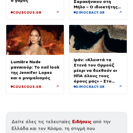
ο γάμος
Σαρακήνικου στη
Μήλο – Ο ιδιοκτήτης
κατέβηκε για μπάνιο
↗
↗
COUSCOUS.GR
DIMOCRACY.GR
Ιράν: «Κλειστά τα
Lumière Nude
Στενά του Ορμούζ
μανικιούρ: Το nail look
μέχρι να δεχθούν οι
της Jennifer Lopez
ΗΠΑ όλους τους
και ο μινιμαλισμός
όρους μας» – Στο
τραπέζι συμφωνία για
↗
↗
COUSCOUS.GR
DIMOCRACY.GR
το άνοιγμα
Ειδήσεις
Δείτε όλες τις τελευταίες
από την
Ελλάδα και τον Κόσμο, τη στιγμή που