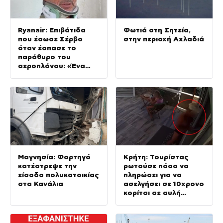
Ryanair: Επιβάτιδα
Φωτιά στη Σητεία,
που έσωσε Σέρβο
στην περιοχή Αχλαδιά
όταν έσπασε το
παράθυρο του
αεροπλάνου: «Ένα
κομμάτι του
προσώπου του ήταν
σαν πλαστελίνη»
Μαγνησία: Φορτηγό
Κρήτη: Τουρίστας
κατέστρεψε την
ρωτούσε πόσο να
είσοδο πολυκατοικίας
πληρώσει για να
στα Κανάλια
ασελγήσει σε 10χρονο
κορίτσι σε αυλή
επιχείρησης