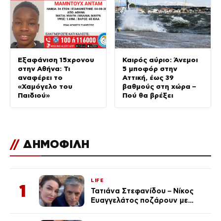
Εξαφάνιση 15χρονου
Καιρός αύριο: Άνεμοι
στην Αθήνα: Τι
5 μποφόρ στην
αναφέρει το
Αττική, έως 39
«Χαμόγελο του
βαθμούς στη χώρα –
Παιδιού»
Πού θα βρέξει
//
ΔΗΜΟΦΙΛΗ
LIFE
1
Τατιάνα Στεφανίδου – Νίκος
Ευαγγελάτος ποζάρουν με
μαγιό σε παραλία στην
Κεφαλονιά