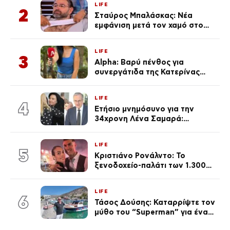
LIFE
2
Σταύρος Μπαλάσκας: Νέα
εμφάνιση μετά τον χαμό στο
«Πρωινό» (Φωτογραφία)
LIFE
3
Alpha: Βαρύ πένθος για
συνεργάτιδα της Κατερίνας
Καινούργιου – «Κουράστηκες
πολύ… Απόψε είσαι στα χέρια
LIFE
του Θεού»
4
Ετήσιο μνημόσυνο για την
34χρονη Λένα Σαμαρά:
Συγκινημένοι ο Αντώνης
Σαμαράς και η σύζυγός του
LIFE
5
Κριστιάνο Ρονάλντο: Το
ξενοδοχείο-παλάτι των 1.300
ευρώ τη βραδιά που θα γίνει η
δεξίωση του γάμου
LIFE
(φωτογραφίες)
6
Τάσος Δούσης: Καταρρίψτε τον
μύθο του “Superman” για ένα
θέμα που κανείς δεν «άγγιζε»