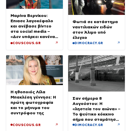
Μαρίνα Βερνίκου:
Έπιασε λαγοκέφαλο
Φωτιά σε κατάστημα
και ανέβασε βίντεο
ναυτιλιακών ειδών
στα social media –
στον Άλιμο υπό
«Δεν υπάρχει κανένας
έλεγχο
λόγος να φοβόμαστε»
↗
↗
COUSCOUS.GR
DIMOCRACY.GR
Η ηθοποιός Λίλα
Μπακλέση γέννησε: Η
Σαν σήμερα 8
πρώτη φωτογραφία
Αυγούστου: Η
και το μήνυμα του
«ληστεία του αιώνα» –
συντρόφου της
Το ψεύτικο κόκκινο
σήμα που σταμάτησε
τρένο με 2,6 εκατ.
↗
↗
COUSCOUS.GR
DIMOCRACY.GR
λίρες