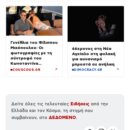
Γενέθλια του Φίλιππου
Μιχόπουλου: Οι
66χρονος στη Νέα
φωτογραφίες με τη
Αγχίαλο στη φυλακή
σύντροφό του
για αυνανισμό
Κωνσταντίνα
μπροστά σε ανήλικη
Ευρυπίδου και το
↗
↗
COUSCOUS.GR
DIMOCRACY.GR
δημόσιο «Σ’ αγαπώ»
Ειδήσεις
Δείτε όλες τις τελευταίες
από την
Ελλάδα και τον Κόσμο, τη στιγμή που
ΔΕΔΟΜΕΝΟ
συμβαίνουν, στο
.