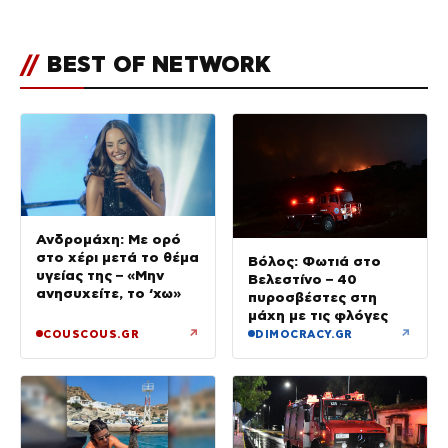
μέχρι σήμερα
//
BEST OF NETWORK
Ανδρομάχη: Με ορό
στο χέρι μετά το θέμα
Βόλος: Φωτιά στο
υγείας της – «Μην
Βελεστίνο – 40
ανησυχείτε, το ‘χω»
πυροσβέστες στη
μάχη με τις φλόγες
↗
↗
COUSCOUS.GR
DIMOCRACY.GR