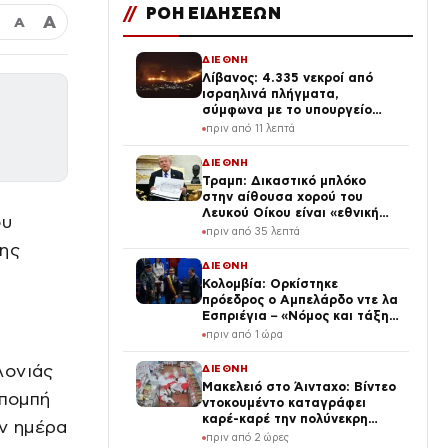
//
ΡΟΗ ΕΙΔΗΣΕΩΝ
Α
Α
ΔΙΕΘΝΗ
Λίβανος: 4.335 νεκροί από
ισραηλινά πλήγματα,
σύμφωνα με το υπουργείο
Υγείας
πριν από 11 λεπτά
ΔΙΕΘΝΗ
Τραμπ: Δικαστικό μπλόκο
στην αίθουσα χορού του
Λευκού Οίκου είναι «εθνική
ου
ντροπή»
πριν από 35 λεπτά
της
ΔΙΕΘΝΗ
Κολομβία: Ορκίστηκε
πρόεδρος ο Αμπελάρδο ντε λα
Εσπριέγια – «Νόμος και τάξη»
με κάθε κόστος
πριν από 1 ώρα
λονιάς
ΔΙΕΘΝΗ
Μακελειό στο Άινταχο: Βίντεο
κπομπή
ντοκουμέντο καταγράφει
καρέ-καρέ την πολύνεκρη
ην ημέρα
επίθεση του 24χρονου
πριν από 2 ώρες