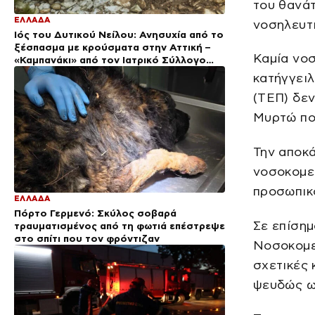
του θανάτ
ΕΛΛΑΔΑ
νοσηλευτ
Ιός του Δυτικού Νείλου: Ανησυχία από το
ξέσπασμα με κρούσματα στην Αττική –
Καμία νοσ
«Καμπανάκι» από τον Ιατρικό Σύλλογο
Αθηνών για την προστασία της δημόσιας
κατήγγειλ
υγείας
(ΤΕΠ) δεν
Μυρτώ που
Την αποκ
νοσοκομεί
προσωπικό
ΕΛΛΑΔΑ
Πόρτο Γερμενό: Σκύλος σοβαρά
Σε επίσημ
τραυματισμένος από τη φωτιά επέστρεψε
στο σπίτι που τον φρόντιζαν
Νοσοκομεί
σχετικές 
ψευδώς ω