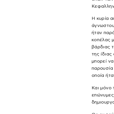
Κεφαλλην
Η κυρία α
άγνωστους
ήταν παρό
κοπέλας 
βάρδιας 
της ίδιας
μπορεί να
παρουσία 
οποία ήτα
Και μόνο 
επώνυμες
δημιουργο