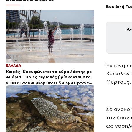
Βασιλική Γε
Αν
Έντονη ε
ΕΛΛΑΔΑ
Καιρός: Κορυφώνεται το κύμα ζέστης με
Κεφαλονιά
40άρια – Ποιες περιοχές βρίσκονται στο
Μυρτούς.
επίκεντρο και μέχρι πότε θα κρατήσουν
τα μελτέμια
Σε ανακο
τονίζουν 
ως νοσηλε