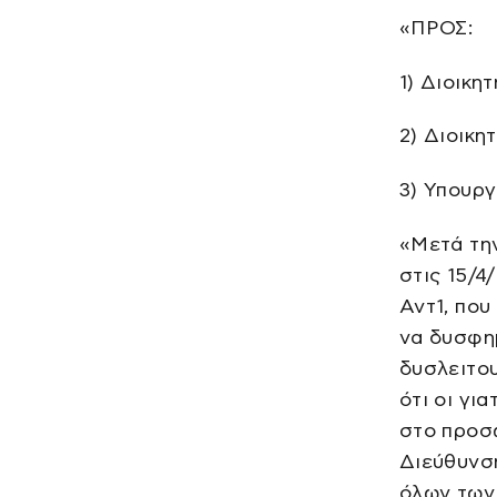
«ΠΡΟΣ:
1) Διοικη
2) Διοικη
3) Υπουργ
«Μετά τη
στις 15/
Αντ1, πο
να δυσφημ
δυσλειτο
ότι οι γι
στο προσω
Διεύθυνση
όλων των 