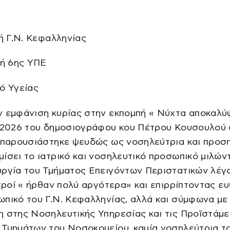
τή Γ.Ν. Κεφαλληνίας
τή 6ης ΥΠΕ
ό Υγείας
ν εμφάνιση κυρίας στην εκπομπή « Νύχτα αποκαλ
4/2026 του δημοσιογράφου κου Πέτρου Κουσουλού
υ παρουσιάστηκε ψευδώς ως νοσηλεύτρια και προ
ίσει το ιατρικό και νοσηλευτικό προσωπικό μιλών
υργία του Τμήματος Επειγόντων Περιστατικών λέγ
ατροί « ήρθαν πολύ αργότερα» και επιρρίπτοντας ε
πικό του Γ.Ν. Κεφαλληνίας, αλλά και σύμφωνα με
 στης Νοσηλευτικής Υπηρεσίας και τις Προϊστάμ
Τμημάτων του Νοσοκομείου, καμία νοσηλεύτρια το