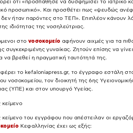
ορεί ότι «προσπάθησε να δυσφημίσει το ιατρικό κ
ικό προσωπικό». Και προσθέτει πως «ψευδώς ανέφ
ί δεν ήταν παρόντες στο ΤΕΠ». Επιπλέον κάνουν λ
της ιδιότητας της νοσηλεύτριας.
όμενοι στο
νοσοκομείο
αφήνουν αιχμές για τα πιθ
ης συγκεκριμένης γυναίκας. Ζητούν επίσης να γίνει
α να βρεθεί η πραγματική ταυτότητά της.
έρει το kefaloniapress.gr, το έγγραφο εστάλη στ
του νοσοκομείου, τον διοικητή της 6ης Υγειονομική
ας (ΥΠΕ) και στον υπουργό Υγείας.
 κείμενο
 κείμενο του εγγράφου που απέστειλαν οι εργαζό
κομείο
Κεφαλληνίας έχει ως εξής: