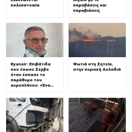
πολυκατοικία
παραβάσεις και
παραβιάσεις
Ryanair: Επιβάτιδα
Φωτιά στη Σητεία,
που έσωσε Σέρβο
στην περιοχή Αχλαδιά
όταν έσπασε το
παράθυρο του
αεροπλάνου: «Ένα
κομμάτι του
προσώπου του ήταν
σαν πλαστελίνη»