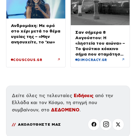
Ανδρομάχη: Με ορό
στο χέρι μετά το θέμα
Σαν σήμερα 8
υγείας της – «Μην
Αυγούστου: Η
ανησυχείτε, το ‘χω»
«ληστεία του αιώνα» –
Το ψεύτικο κόκκινο
σήμα που σταμάτησε
τρένο με 2,6 εκατ.
↗
↗
COUSCOUS.GR
DIMOCRACY.GR
λίρες
Ειδήσεις
Δείτε όλες τις τελευταίες
από την
Ελλάδα και τον Κόσμο, τη στιγμή που
ΔΕΔΟΜΕΝΟ
συμβαίνουν, στο
.
ΑΚΟΛΟΥΘΗΣΤΕ ΜΑΣ