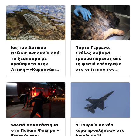
Ιός του Δυτικού
Πόρτο Γερμενό:
Νείλου: Ανησυχία από
Σκύλος σοβαρά
το ξέσπασμα με
τραυματισμένος από
κρούσματα στην
τη φωτιά επέστρεψε
Αττική – «Καμπανάκι»
στο σπίτι που τον
από τον Ιατρικό
φρόντιζαν
Σύλλογο Αθηνών για
την προστασία της
δημόσιας υγείας
Φωτιά σε κατάστημα
Η Τουρκία σε νέο
στο Παλαιό Φάληρο –
κύμα προκλήσεων στο
Εκκενώνεται
Αιγαίο με 18