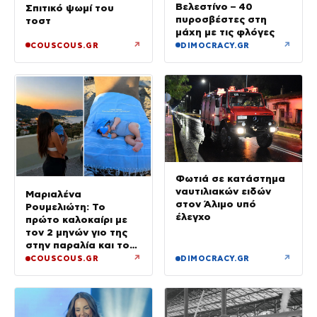
Βελεστίνο – 40
Σπιτικό ψωμί του
πυροσβέστες στη
τοστ
μάχη με τις φλόγες
↗
↗
COUSCOUS.GR
DIMOCRACY.GR
Φωτιά σε κατάστημα
ναυτιλιακών ειδών
Μαριαλένα
στον Άλιμο υπό
Ρουμελιώτη: Το
έλεγχο
πρώτο καλοκαίρι με
τον 2 μηνών γιο της
στην παραλία και το
τρυφερό βίντεο
↗
↗
COUSCOUS.GR
DIMOCRACY.GR