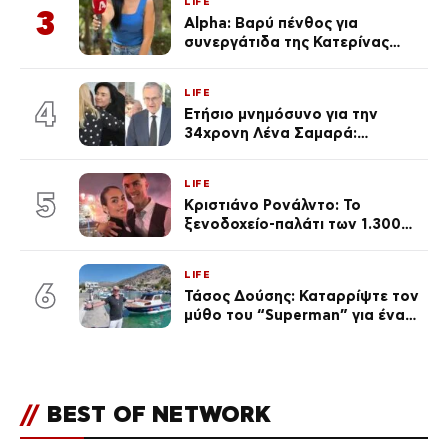
LIFE
3
Alpha: Βαρύ πένθος για
συνεργάτιδα της Κατερίνας
Καινούργιου – «Κουράστηκες
πολύ… Απόψε είσαι στα χέρια
LIFE
του Θεού»
4
Ετήσιο μνημόσυνο για την
34χρονη Λένα Σαμαρά:
Συγκινημένοι ο Αντώνης
Σαμαράς και η σύζυγός του
LIFE
5
Κριστιάνο Ρονάλντο: Το
ξενοδοχείο-παλάτι των 1.300
ευρώ τη βραδιά που θα γίνει η
δεξίωση του γάμου
LIFE
(φωτογραφίες)
6
Τάσος Δούσης: Καταρρίψτε τον
μύθο του “Superman” για ένα
θέμα που κανείς δεν «άγγιζε»
μέχρι σήμερα
//
BEST OF NETWORK