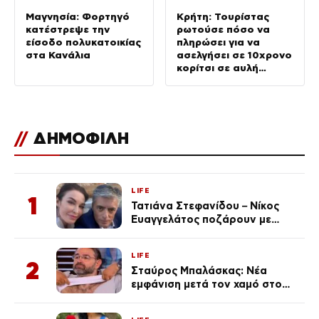
Μαγνησία: Φορτηγό
Κρήτη: Τουρίστας
κατέστρεψε την
ρωτούσε πόσο να
είσοδο πολυκατοικίας
πληρώσει για να
στα Κανάλια
ασελγήσει σε 10χρονο
κορίτσι σε αυλή
επιχείρησης
//
ΔΗΜΟΦΙΛΗ
LIFE
1
Τατιάνα Στεφανίδου – Νίκος
Ευαγγελάτος ποζάρουν με
μαγιό σε παραλία στην
Κεφαλονιά
LIFE
2
Σταύρος Μπαλάσκας: Νέα
εμφάνιση μετά τον χαμό στο
«Πρωινό» (Φωτογραφία)