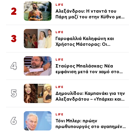
από την επέτειο θανάτου της
LIFE
Λένας
2
Αλεξάνδρου: Η νταντά του
Πάρη μαζί του στην Κύθνο με
τον μικρό και την Ελληνίδου
(Φωτογραφίες)
LIFE
3
Γαρυφαλλιά Καληφώνη και
Χρήστος Μάστορας: Οι
χωριστές διακοπές και η
επέτειος που φέτος πέρασε
LIFE
απαρατήρητη
4
Σταύρος Μπαλάσκας: Νέα
εμφάνιση μετά τον χαμό στο
«Πρωινό» (Φωτογραφία)
LIFE
5
Δημουλίδου: Καμπανάκι για την
Αλεξανδράτου – «Υπάρχει και
ένα μικρό παιδί πίσω που
χρειάζεται τη μάνα του»
LIFE
6
Τόνι Μπλερ: πρώην
πρωθυπουργός στο αγαπημένο
του Πόρτο Χέλι