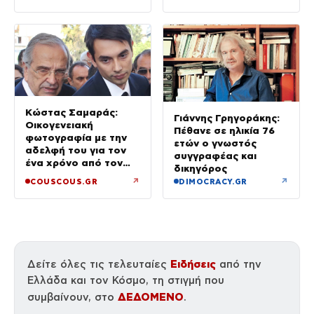
(βίντεο)
Κώστας Σαμαράς:
Γιάννης Γρηγοράκης:
Οικογενειακή
Πέθανε σε ηλικία 76
φωτογραφία με την
ετών ο γνωστός
αδελφή του για τον
συγγραφέας και
ένα χρόνο από τον
δικηγόρος
θάνατό της
↗
↗
COUSCOUS.GR
DIMOCRACY.GR
Ειδήσεις
Δείτε όλες τις τελευταίες
από την
Ελλάδα και τον Κόσμο, τη στιγμή που
ΔΕΔΟΜΕΝΟ
συμβαίνουν, στο
.