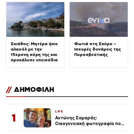
Σκιάθος: Μητέρα ήπιε
Φωτιά στη Σκύρο –
αλκοόλ με την
Ισχυρές δυνάμεις της
15χρονη κόρη της και
Πυροσβεστικής
προκάλεσε επεισόδια
//
ΔΗΜΟΦΙΛΗ
LIFE
1
Αντώνης Σαμαράς:
Οικογενειακή φωτογραφία που
ανάρτησε ο γιος του λίγο πριν