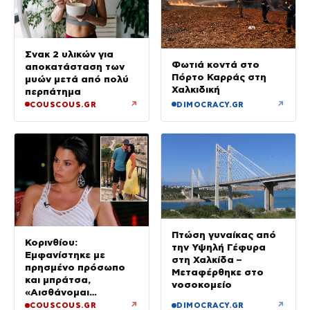
Σνακ 2 υλικών για
Φωτιά κοντά στο
αποκατάσταση των
Πόρτο Καρράς στη
μυών μετά από πολύ
Χαλκιδική
περπάτημα
↗
↗
COUSCOUS.GR
DIMOCRACY.GR
Πτώση γυναίκας από
Κορινθίου:
την Υψηλή Γέφυρα
Εμφανίστηκε με
στη Χαλκίδα –
πρησμένο πρόσωπο
Μεταφέρθηκε στο
και μπράτσα,
νοσοκομείο
«Αισθάνομαι
μπουχτισμένη»
↗
↗
COUSCOUS.GR
DIMOCRACY.GR