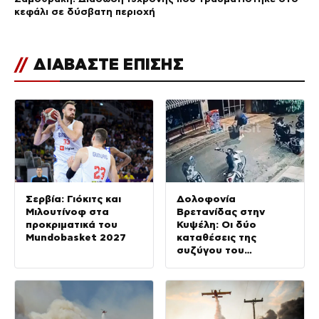
κεφάλι σε δύσβατη περιοχή
//
ΔΙΑΒΑΣΤΕ ΕΠΙΣΗΣ
Σερβία: Γιόκιτς και
Δολοφονία
Μιλουτίνοφ στα
Βρετανίδας στην
προκριματικά του
Κυψέλη: Οι δύο
Mundobasket 2027
καταθέσεις της
συζύγου του
26χρονου Αφγανού –
Το στίγμα του
κινητού, η θεία από
την Ινδία και τα
απειλητικά μηνύματα