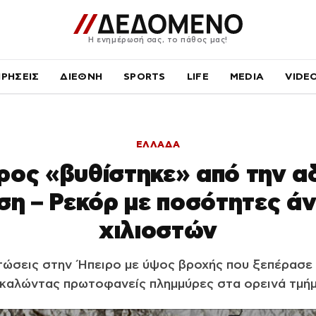
Η ενημέρωσή σας, το πάθος μας!
ΙΡΗΣΕΙΣ
ΔΙΕΘΝΗ
SPORTS
LIFE
MEDIA
VIDE
ΕΛΛΑΔΑ
ρος «βυθίστηκε» από την α
η – Ρεκόρ με ποσότητες ά
χιλιοστών
ώσεις στην Ήπειρο με ύψος βροχής που ξεπέρασε 
καλώντας πρωτοφανείς πλημμύρες στα ορεινά τμή