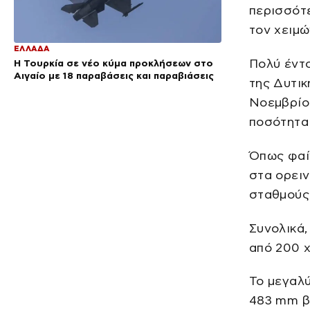
περισσότ
τον χειμώ
ΕΛΛΑΔΑ
Πολύ έντ
Η Τουρκία σε νέο κύμα προκλήσεων στο
Αιγαίο με 18 παραβάσεις και παραβιάσεις
της Δυτικ
Νοεμβρίου
ποσότητα 
Όπως φαίν
στα ορειν
σταθμούς
Συνολικά,
από 200 χ
Το μεγαλ
483 mm β