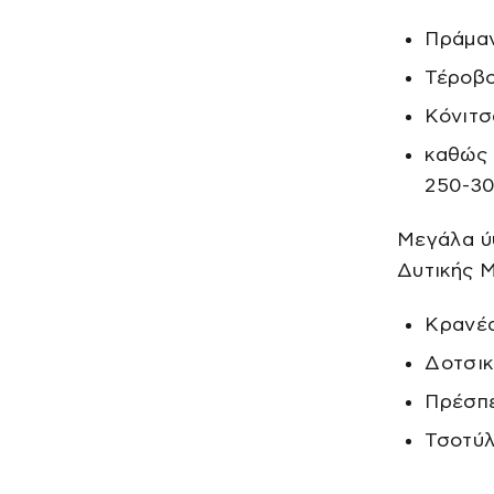
Πράμαν
Τέροβο
Κόνιτσ
καθώς 
250-3
Μεγάλα ύ
Δυτικής Μ
Κρανέα
Δοτσικ
Πρέσπε
Τσοτύλ