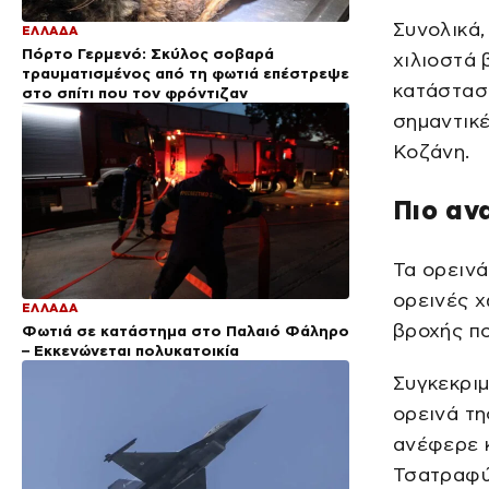
Συνολικά
ΕΛΛΑΔΑ
Πόρτο Γερμενό: Σκύλος σοβαρά
χιλιοστά 
τραυματισμένος από τη φωτιά επέστρεψε
κατάσταση
στο σπίτι που τον φρόντιζαν
σημαντικ
Κοζάνη.
Πιο αν
Τα ορεινά
ορεινές 
ΕΛΛΑΔΑ
βροχής πο
Φωτιά σε κατάστημα στο Παλαιό Φάληρο
– Εκκενώνεται πολυκατοικία
Συγκεκρι
ορεινά τη
ανέφερε 
Τσατραφύλ