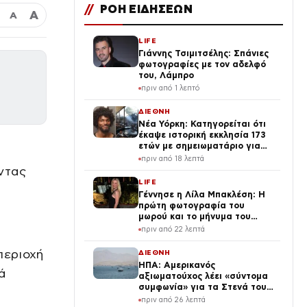
//
ΡΟΗ ΕΙΔΗΣΕΩΝ
Α
Α
LIFE
Γιάννης Τσιμιτσέλης: Σπάνιες
φωτογραφίες με τον αδελφό
του, Λάμπρο
πριν από 1 λεπτό
ΔΙΕΘΝΗ
Νέα Υόρκη: Κατηγορείται ότι
έκαψε ιστορική εκκλησία 173
ετών με σημειωματάριο για
δολοφονίες και βία
πριν από 18 λεπτά
ντας
LIFE
Γέννησε η Λίλα Μπακλέση: Η
πρώτη φωτογραφία του
μωρού και το μήνυμα του
συντρόφου της
πριν από 22 λεπτά
περιοχή
ΔΙΕΘΝΗ
ΗΠΑ: Αμερικανός
ά
αξιωματούχος λέει «σύντομα
συμφωνία» για τα Στενά του
Ορμούζ
πριν από 26 λεπτά