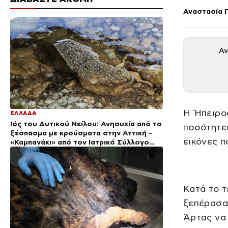
Αναστασία 
Αν
Η Ήπειρο
ΕΛΛΑΔΑ
Ιός του Δυτικού Νείλου: Ανησυχία από το
ποσότητε
ξέσπασμα με κρούσματα στην Αττική –
εικόνες π
«Καμπανάκι» από τον Ιατρικό Σύλλογο
Αθηνών για την προστασία της δημόσιας
υγείας
Κατά το τ
ξεπέρασαν
Άρτας να