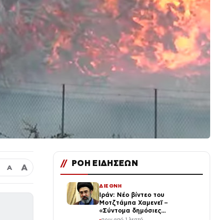
//
ΡΟΗ ΕΙΔΗΣΕΩΝ
Α
Α
ΔΙΕΘΝΗ
Ιράν: Νέο βίντεο του
Μοτζτάμπα Χαμενεΐ –
«Σύντομα δημόσιες
εμφανίσεις του Ανώτατου
πριν από 1 λεπτό