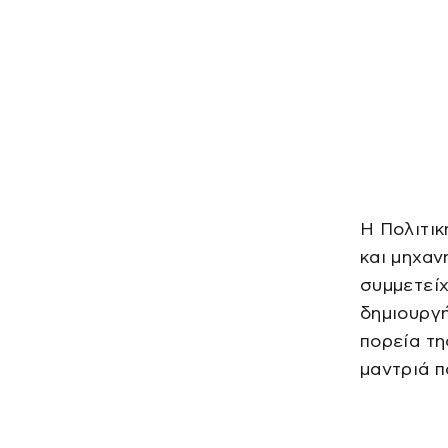
Η Πολιτι
και μηχαν
συμμετεί
δημιουργή
πορεία τη
μαντριά π