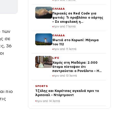
Ηγέτη»
ΕΛΛΑΔΑ
Περιοχές σε Red Code για
φωτιές: Τι προβλέπει ο χάρτης
– Σε επιφυλακή η
Πυροσβεστική
πριν από 7 λεπτά
ω των
ΕΛΛΑΔΑ
ης σε
Φωτιά στο Κορωπί: Μήνυμα
του 112
ς, 36
πριν από 11 λεπτά
οι
LIFE
Χαμός στη Μαδέιρα: 2.000
άτομα πίστεψαν ότι
παντρεύεται ο Ρονάλντο – Η
στιγμή που κατάλαβαν το
πριν από 13 λεπτά
λάθος και η αντίδραση του
ποδοσφαιριστή
SPORTS
αι πιο
Τζόλης και Καρέτσας αγκαλιά πριν το
Άρσεναλ – Ντόρτμουντ
τις
πριν από 14 λεπτά
ΕΛΛΑΔΑ
Κιλκίς: Μποτιλιάρισμα στο