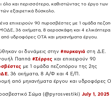
 όλο και περισσότερο, καθιστώντας το έργο των
τών εξαιρετικά δύσκολο.
μένα επιχειρούν 90 πυροσβέστες με 1 ομάδα πεζο
ΜΟΔΕ, 36 οχήματα, 8 αεροσκάφη και 4 ελικόπτερα
 από υδροφόρες ΟΤΑ και μηχανήματα έργου.
ύθηκαν οι δυνάμεις στην
#πυρκαγιά
στη Δ.Ε.
νουήλ Παππά
#Σέρρες
και επιχειρούν 90
οσβέστες
με 1 ομάδα πεζοπόρου της 2ης
ΟΔΕ
, 36 οχήματα, 8 Α/Φ και 4 Ε/Π.
ομή από μηχανήματα έργου και υδροφόρες Ο
οσβεστικό Σώμα (@pyrosvestiki)
July 1, 2025