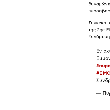
δυναμώνει
πυροσβεσ
Συγκεκρι
της 2ης Ε
Συνδρομή
Ενισχ
Εμμα
#πυρ
#ΕΜ
Συνδρ
— Πυρ