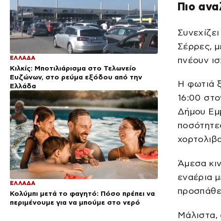
Πιο ανα
Συνεχίζει
Σέρρες, μ
ΕΛΛΑΔΑ
πνέουν ισ
Κιλκίς: Μποτιλιάρισμα στο Τελωνείο
Ευζώνων, στο ρεύμα εξόδου από την
Η φωτιά ξ
Ελλάδα
16:00 στο
Δήμου Εμ
ποσότητες
χορτολιβα
Άμεσα κιν
εναέρια 
ΕΛΛΑΔΑ
προσπάθει
Κολύμπι μετά το φαγητό: Πόσο πρέπει να
περιμένουμε για να μπούμε στο νερό
Μάλιστα, 