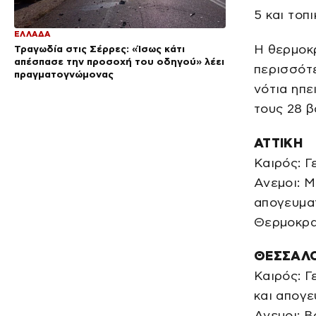
5 και τοπ
ΕΛΛΑΔΑ
Η θερμοκρ
Τραγωδία στις Σέρρες: «Ίσως κάτι
απέσπασε την προσοχή του οδηγού» λέει
περισσότε
πραγματογνώμονας
νότια ηπε
τους 28 β
ΑΤΤΙΚΗ
Καιρός: Γ
Ανεμοι: Μ
απογευματ
Θερμοκρα
ΘΕΣΣΑΛ
Καιρός: Γ
και απογε
Ανεμοι: Β