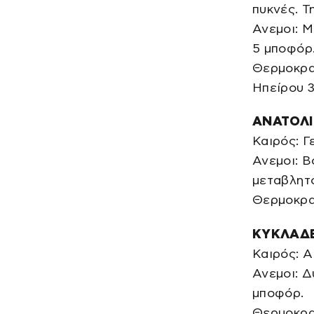
πυκνές. Τ
Ανεμοι: Μ
5 μποφόρ
Θερμοκρασ
Ηπείρου 3
ΑΝΑΤΟΛΙ
Καιρός: Γ
Ανεμοι: Β
μεταβλητο
Θερμοκρα
ΚΥΚΛΑΔΕ
Καιρός: Α
Ανεμοι: Δ
μποφόρ.
Θερμοκρασ