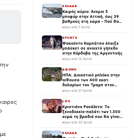
ΕΛΛΑΔΑ
Καιρός αύριο: Άνεμοι 5
μποφόρ στην Αττική, έως 39
βαθμούς στη χώρα – Πού θα
βρέξει
πριν από 7 λεπτά
SPORTS
Φακούντο Καμπάτσο έπαιξε
μπάσκετ σε ανοιχτό γήπεδο
στην Κόρδοβα της Αργεντινής
πριν από 16 λεπτά
την
ΔΙΕΘΝΗ
ΗΠΑ: Δικαστικό μπλόκο στην
αίθουσα των 400 εκατ.
δολαρίων του Τραμπ στον
Λευκό Οίκο
πριν από 27 λεπτά
καιρες
LIFE
Κριστιάνο Ρονάλντο: Το
ο
ξενοδοχείο-παλάτι των 1.300
ευρώ τη βραδιά που θα γίνει
η δεξίωση του γάμου
πριν από 33 λεπτά
(φωτογραφίες)
 με
ΕΛΛΑΔΑ