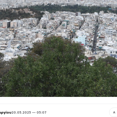
ωργίου
20.05.2025 — 05:07
Α