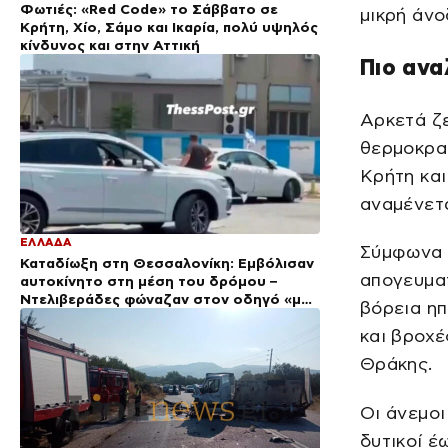
Φωτιές: «Red Code» το Σάββατο σε
μικρή άνο
Κρήτη, Χίο, Σάμο και Ικαρία, πολύ υψηλός
κίνδυνος και στην Αττική
Πιο ανα
Αρκετά ζε
θερμοκρα
Κρήτη και
αναμένετα
ΕΛΛΑΔΑ
Σύμφωνα μ
Καταδίωξη στη Θεσσαλονίκη: Εμβόλισαν
απογευμα
αυτοκίνητο στη μέση του δρόμου –
Ντελιβεράδες φώναζαν στον οδηγό «μην
βόρεια ηπ
κάνεις μ@@@»
και βροχέ
Θράκης.
Οι άνεμοι
δυτικοί έ