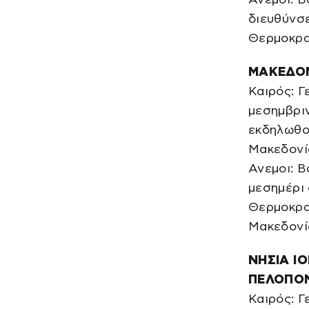
διευθύνσ
Θερμοκρα
ΜΑΚΕΔΟΝ
Καιρός: Γ
μεσημβριν
εκδηλωθού
Μακεδονία
Ανεμοι: Β
μεσημέρι 
Θερμοκρασ
Μακεδονία
ΝΗΣΙΑ ΙΟ
ΠΕΛΟΠΟ
Καιρός: Γ