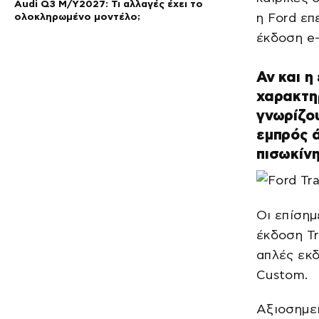
Audi Q3 M/Y2027: Τι αλλαγές έχει το
ολοκληρωμένο μοντέλο;
η Ford επ
έκδοση e-
Αν και η
χαρακτηρ
γνωρίζο
εμπρός ά
πισωκίν
Οι επίση
έκδοση Tr
απλές εκδ
Custom.
Αξιοσημεί