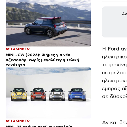
Αν
Η Ford αν
ΑΥΤΟΚΙΝΗΤΟ
MINI JCW (2026): Φήμες για νέα
ηλεκτρικο
αξεσουάρ, χωρίς μεγαλύτερη τελική
τετρακίνη
ταχύτητα
πετρελαιο
ηλεκτροκι
εμπρός ά
σε δύσκο
ΑΥΤΟΚΙΝΗΤΟ
Αν και δε
MINI: 25 χρόνια σερί με κεφαλαία