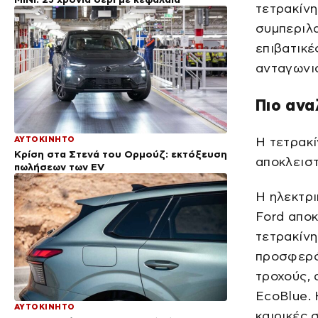
τετρακίνη
συμπεριλα
επιβατικέ
ανταγωνισ
Πιο ανα
ΑΥΤΟΚΙΝΗΤΟ
Η τετρακί
Κρίση στα Στενά του Ορμούζ: εκτόξευση
αποκλειστ
πωλήσεων των EV
Η ηλεκτρι
Ford αποκ
τετρακίνη
προσφερό
τροχούς, 
EcoBlue. 
ΑΥΤΟΚΙΝΗΤΟ
καιρικές 