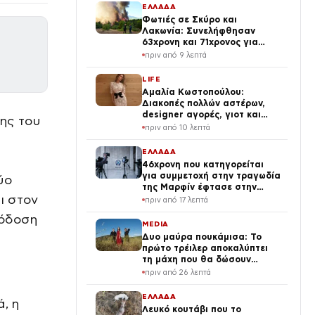
ΕΛΛΑΔΑ
Φωτιές σε Σκύρο και
Λακωνία: Συνελήφθησαν
63χρονη και 71χρονος για
εμπρησμό από αμέλεια
πριν από 9 λεπτά
LIFE
Αμαλία Κωστοπούλου:
Διακοπές πολλών αστέρων,
designer αγορές, γιοτ και
ης του
κατακόκκινο μπικίνι
πριν από 10 λεπτά
(φωτογραφίες)
ΕΛΛΑΔΑ
46χρονη που κατηγορείται
για συμμετοχή στην τραγωδία
ύο
της Μαρφίν έφτασε στην
ι στον
Ελλάδα – Θα μεταφερθεί στη
πριν από 17 λεπτά
ΓΑΔΑ
πόδοση
MEDIA
Δυο μαύρα πουκάμισα: Το
πρώτο τρέιλερ αποκαλύπτει
τη μάχη που θα δώσουν
Μπισμπίκης- Μυριαγκός
πριν από 26 λεπτά
ΕΛΛΑΔΑ
, η
Λευκό κουτάβι που το