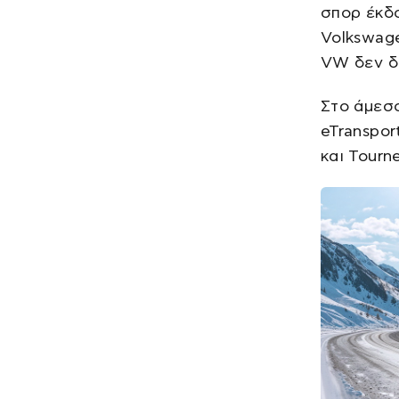
σπορ έκδ
Volkswage
VW δεν δι
Στο άμεσο
eTranspor
και Tour