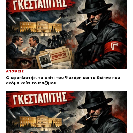
ΑΠΟΨΕΙΣ
Ο εφοπλιστής, το σπίτι του Ψυχάρη και το δείπνο που
ακόμα καίει το Μαξίμου