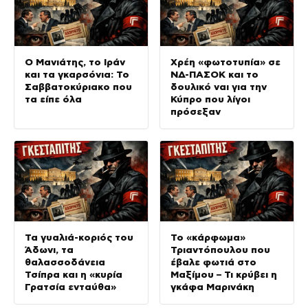
Ο Μανιάτης, το Ιράν
Χρέη «φωτοτυπία» σε
και τα γκαρσόνια: Το
ΝΔ-ΠΑΣΟΚ και το
Σαββατοκύριακο που
δουλικό ναι για την
τα είπε όλα
Κύπρο που λίγοι
πρόσεξαν
Τα γυαλιά-κοριός του
Το «κάρφωμα»
Άδωνι, τα
Τριαντόπουλου που
θαλασσοδάνεια
έβαλε φωτιά στο
Τσίπρα και η «κυρία
Μαξίμου – Τι κρύβει η
Γρατσία ενταύθα»
γκάφα Μαρινάκη