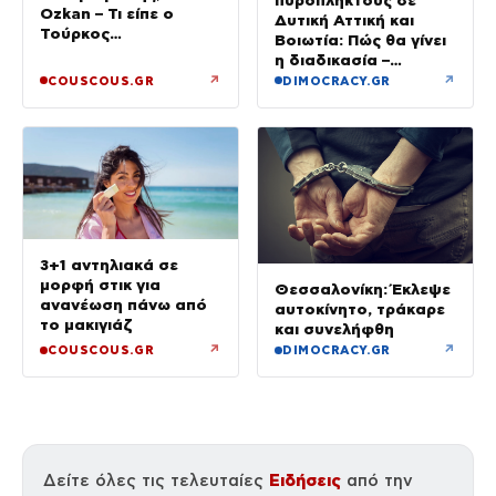
Ozkan – Τι είπε ο
Δυτική Αττική και
Τούρκος
Βοιωτία: Πώς θα γίνει
επιχειρηματίας στην
η διαδικασία –
κάμερα
Ξεκινούν τη Δευτέρα
↗
↗
COUSCOUS.GR
DIMOCRACY.GR
οι αιτήσεις
3+1 αντηλιακά σε
μορφή στικ για
Θεσσαλονίκη: Έκλεψε
ανανέωση πάνω από
αυτοκίνητο, τράκαρε
το μακιγιάζ
και συνελήφθη
↗
↗
COUSCOUS.GR
DIMOCRACY.GR
Ειδήσεις
Δείτε όλες τις τελευταίες
από την