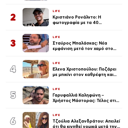
μαγιό σε παραλία στην
Κεφαλονιά
LIFE
2
Κριστιάνο Ρονάλντο: Η
φωτογραφία με τα 40
πανάκριβα αυτοκίνητα στο
γκαράζ του ξεπέρασε τα 20,7
LIFE
εκ. likes
3
Σταύρος Μπαλάσκας: Νέα
εμφάνιση μετά τον χαμό στο
«Πρωινό» (Φωτογραφία)
LIFE
4
Έλενα Χριστοπούλου: Ποζάρει
με μπικίνι στον καθρέφτη και
εντυπωσιάζει – «Χάνουμε
τουλάχιστον 25 κιλά η
LIFE
καθεμία…» (Βίντεο)
5
Γαρυφαλλιά Καληφώνη –
Χρήστος Μάστορας: Τέλος στις
φήμες χωρισμού, όλη η αλήθεια
για τη σχέση τους
LIFE
6
Τζούλια Αλεξανδράτου: Απειλεί
ότι θα κινηθεί νομικά μετά την