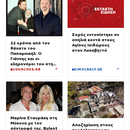
Σορός εντοπίστηκε σε
σπηλιά κοντά στους
22 χρόνια από τον
Αγίους Ισιδώρους
θάνατο του
στον Λυκαβηττό
Παπαμιχαήλ: Ο
Γιάννης και οι
κληρονόμοι του στη
διαθήκη
↗
↗
COUSCOUS.GR
DIMOCRACY.GR
Μαρίνα Σταυράκη στη
Μύκονο με τον
Αποζημίωση στους
σύντροφό της, Bulent
πυρόπληκτους σε