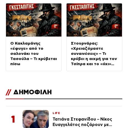
Ο Κακλαμάνης
Στουρνάρας:
«έφυγε» από το
«Χρειαζόμαστε
σαλονάκι του
συναινέσεις» – Τι
Τασούλα – Τι κρύβεται
κρύβει η αιχμή για τον
πίσω
Τσίπρα και το «όχι»
στην 13η σύνταξη
//
ΔΗΜΟΦΙΛΗ
LIFE
1
Τατιάνα Στεφανίδου – Νίκος
Ευαγγελάτος ποζάρουν με