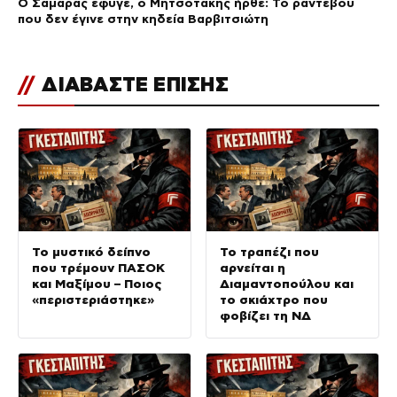
Ο Σαμαράς έφυγε, ο Μητσοτάκης ήρθε: Το ραντεβού
που δεν έγινε στην κηδεία Βαρβιτσιώτη
//
ΔΙΑΒΑΣΤΕ ΕΠΙΣΗΣ
Το μυστικό δείπνο
Το τραπέζι που
που τρέμουν ΠΑΣΟΚ
αρνείται η
και Μαξίμου – Ποιος
Διαμαντοπούλου και
«περιστεριάστηκε»
το σκιάχτρο που
φοβίζει τη ΝΔ