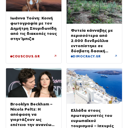
Ιωάννα Τούνη: Κοινή
φωτογραφία με τον
Δημήτρη Σπυριδωνίδη
Φυτεία κάνναβης με
από τις διακοπές τους
περισσότερα από
στην Ίμπιζα
2.000 δενδρύλλια
εντοπίστηκε σε
δύσβατη δασική
περιοχή στη Φθιώτιδα
↗
↗
COUSCOUS.GR
DIMOCRACY.GR
Brooklyn Beckham –
Nicola Peltz: Η
Ελλάδα στους
απόφαση να
πρωταγωνιστές του
γιορτάζουν ως
ευρωπαϊκού
επέτειο την ανανέωση
τουρισμού – Ισχυρές