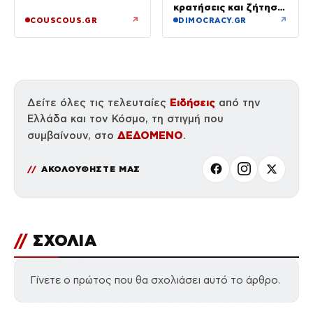
των όρκων τους –
κρατήσεις και ζήτηση
«Είχε καταλήξει να
πέρα από το
↗
↗
COUSCOUS.GR
DIMOCRACY.GR
κλαίει»
καλοκαίρι
Ειδήσεις
Δείτε όλες τις τελευταίες
από την
Ελλάδα και τον Κόσμο, τη στιγμή που
ΔΕΔΟΜΕΝΟ
συμβαίνουν, στο
.
ΑΚΟΛΟΥΘΗΣΤΕ ΜΑΣ
//
ΣΧΟΛΙΑ
Γίνετε ο πρώτος που θα σχολιάσει αυτό το άρθρο.