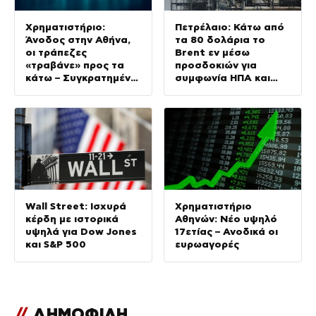
Χρηματιστήριο:
Πετρέλαιο: Κάτω από
Άνοδος στην Αθήνα,
τα 80 δολάρια το
οι τράπεζες
Brent εν μέσω
«τραβάνε» προς τα
προσδοκιών για
κάτω – Συγκρατημένη
συμφωνία ΗΠΑ και
η Ευρώπη
Ιράν
Wall Street: Ισχυρά
Χρηματιστήριο
κέρδη με ιστορικά
Αθηνών: Νέο υψηλό
υψηλά για Dow Jones
17ετίας – Ανοδικά οι
και S&P 500
ευρωαγορές
//
ΔΗΜΟΦΙΛΗ