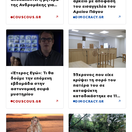
αρχείο με απόφαση
της Ανδρομάχης για
του εισαγγελέα του
το 2 ετών μωρό τους
Αρείου Πάγου
↗
↗
COUSCOUS.GR
DIMOCRACY.GR
«Έτερος Εγώ»: Τι θα
55χρονος που είχε
δούμε την επόμενη
κρύψει τη σορό του
εβδομάδα στην
πατέρα του σε
αστυνομική σειρά
καταψύκτη
μυστηρίου
καταδικάστηκε σε 11
μήνες με αναστολή
↗
↗
COUSCOUS.GR
DIMOCRACY.GR