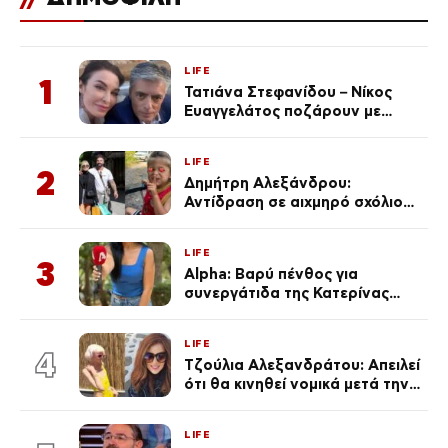
LIFE
1
Τατιάνα Στεφανίδου – Νίκος
Ευαγγελάτος ποζάρουν με
μαγιό σε παραλία στην
Κεφαλονιά
LIFE
2
Δημήτρη Αλεξάνδρου:
Αντίδραση σε αιχμηρό σχόλιο
για την Τούνη με αφορμή το
μεγάλωμα του Πάρη
LIFE
3
Alpha: Βαρύ πένθος για
συνεργάτιδα της Κατερίνας
Καινούργιου – «Κουράστηκες
πολύ… Απόψε είσαι στα χέρια
LIFE
του Θεού»
4
Τζούλια Αλεξανδράτου: Απειλεί
ότι θα κινηθεί νομικά μετά την
ανάρτηση της Δημουλίδου
LIFE