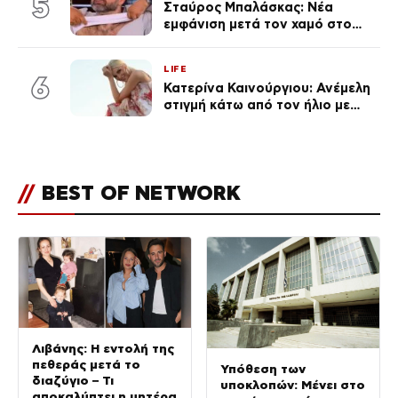
5
Σταύρος Μπαλάσκας: Νέα
εμφάνιση μετά τον χαμό στο
«Πρωινό» (Φωτογραφία)
LIFE
6
Κατερίνα Καινούργιου: Ανέμελη
στιγμή κάτω από τον ήλιο με
τους followers της
(φωτογραφία)
//
BEST OF NETWORK
Λιβάνης: Η εντολή της
πεθεράς μετά το
Υπόθεση των
διαζύγιο – Τι
υποκλοπών: Μένει στο
αποκαλύπτει η μητέρα