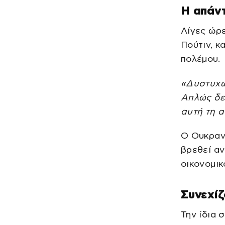
Η απάντ
Λίγες ώρε
Πούτιν, κ
πολέμου.
«Δυστυχώς
Απλώς δε
αυτή τη 
Ο Ουκρανό
βρεθεί αν
οικονομικ
Συνεχίζ
Την ίδια 