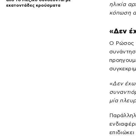
ηλικία αρ
εκατοντάδες κρούσματα
κόπωση α
«Δεν έ
Ο Ρώσος π
συνάντηση
προηγουμέ
συγκεκρι
«Δεν έχω
συναντιόμ
μία πλευρ
Παράλληλα
ενδιαφέρε
επιδιώκει