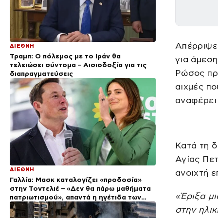
Απέρριψε
ΔΙΕΘΝΗ
Τραμπ: Ο πόλεμος με το Ιράν θα
για άμεση
τελειώσει σύντομα – Αισιοδοξία για τις
Ρώσος π
διαπραγματεύσεις
αιχμές πο
αναφέρει 
Κατά τη δ
Αγίας Πετ
ΔΙΕΘΝΗ
ανοιχτή ε
Γαλλία: Μασκ καταλογίζει «προδοσία»
στην Τοντελιέ – «Δεν θα πάρω μαθήματα
«Έριξα μ
πατριωτισμού», απαντά η ηγέτιδα των
Οικολόγων
στην ηλικ