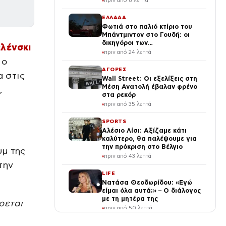
πριν από 8 λεπτά
ΕΛΛΑΔΑ
Φωτιά στο παλιό κτίριο του
Μπάντμιντον στο Γουδή: οι
δικηγόροι των
ελένσκι
κατηγορουμένων λένε «Η
πριν από 24 λεπτά
δικογραφία περιέχει πλήθος
 ο
ελλείψεων και σοβαρών
ΑΓΟΡΕΣ
α στις
κενών»
Wall Street: Οι εξελίξεις στη
Μέση Ανατολή έβαλαν φρένο
,
στα ρεκόρ
πριν από 35 λεπτά
SPORTS
Αλέσιο Λίσι: Αξίζαμε κάτι
καλύτερο, θα παλέψουμε για
την πρόκριση στο Βέλγιο
υμ της
πριν από 43 λεπτά
την
LIFE
Νατάσα Θεοδωρίδου: «Εγώ
είμαι όλα αυτά;» – Ο διάλογος
με τη μητέρα της
ρεται
πριν από 50 λεπτά
ΔΙΕΘΝΗ