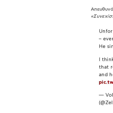
Απευθυνό
«Συνεχίσ
Unfor
– eve
He si
I thi
that 
and h
pic.t
— Vol
(@Ze