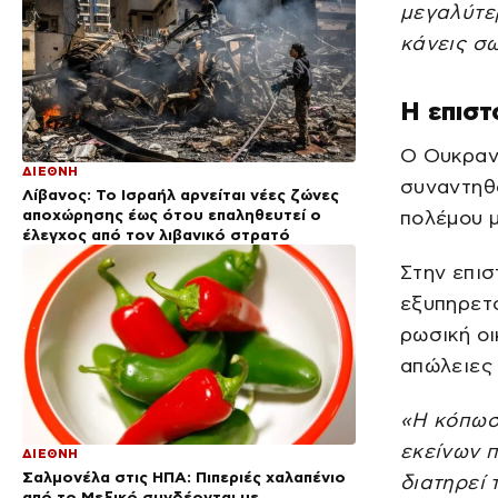
μεγαλύτερ
κάνεις σ
Η επιστ
Ο Ουκρανό
ΔΙΕΘΝΗ
συναντηθ
Λίβανος: Το Ισραήλ αρνείται νέες ζώνες
αποχώρησης έως ότου επαληθευτεί ο
πολέμου μ
έλεγχος από τον λιβανικό στρατό
Στην επισ
εξυπηρετ
ρωσική οι
απώλειες 
«Η κόπωσ
εκείνων π
ΔΙΕΘΝΗ
Σαλμονέλα στις ΗΠΑ: Πιπεριές χαλαπένιο
διατηρεί 
από το Μεξικό συνδέονται με