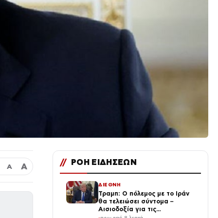
//
ΡΟΗ ΕΙΔΗΣΕΩΝ
Α
Α
ΔΙΕΘΝΗ
Τραμπ: Ο πόλεμος με το Ιράν
θα τελειώσει σύντομα –
Αισιοδοξία για τις
διαπραγματεύσεις