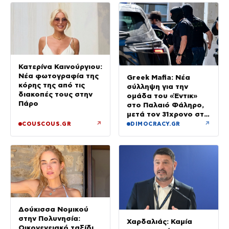
Κατερίνα Καινούργιου:
Νέα φωτογραφία της
Greek Mafia: Νέα
κόρης της από τις
σύλληψη για την
διακοπές τους στην
ομάδα του «Έντικ»
Πάρο
στο Παλαιό Φάληρο,
μετά τον 31χρονο στη
Γερμανία
↗
↗
COUSCOUS.GR
DIMOCRACY.GR
Δούκισσα Νομικού
στην Πολυνησία:
Χαρδαλιάς: Καμία
Οικογενειακό ταξίδι