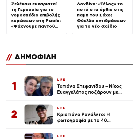
Ζελένσκι ευχαριστεί
Λονδίνο: «Τέλος» το
τη Γερουσία για το
ποτό στα όρθια στις
νομοσχέδιο επιβολής
παμπ του Σόχο;
κυρώσεων στη Ρωσία:
Θύελλα αντιδράσεων
«Ψάχνουμε παντού
για το νέο σχέδιο
για Patriot»
//
ΔΗΜΟΦΙΛΗ
LIFE
1
Τατιάνα Στεφανίδου – Νίκος
Ευαγγελάτος ποζάρουν με
μαγιό σε παραλία στην
Κεφαλονιά
LIFE
2
Κριστιάνο Ρονάλντο: Η
φωτογραφία με τα 40
πανάκριβα αυτοκίνητα στο
γκαράζ του ξεπέρασε τα 20,7
LIFE
εκ. likes