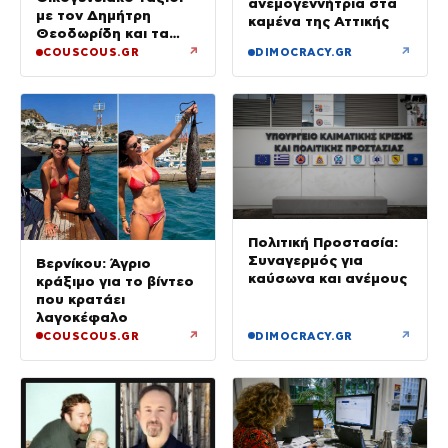
ανεμογεννήτρια στα
με τον Δημήτρη
καμένα της Αττικής
Θεοδωρίδη και τα
παιδιά τους
↗
↗
COUSCOUS.GR
DIMOCRACY.GR
Πολιτική Προστασία:
Συναγερμός για
Βερνίκου: Άγριο
καύσωνα και ανέμους
κράξιμο για το βίντεο
που κρατάει
λαγοκέφαλο
↗
↗
COUSCOUS.GR
DIMOCRACY.GR