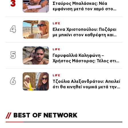
3
Σταύρος Μπαλάσκας: Νέα
εμφάνιση μετά τον χαμό στο
«Πρωινό» (Φωτογραφία)
LIFE
4
Έλενα Χριστοπούλου: Ποζάρει
με μπικίνι στον καθρέφτη και
εντυπωσιάζει – «Χάνουμε
τουλάχιστον 25 κιλά η
LIFE
καθεμία…» (Βίντεο)
5
Γαρυφαλλιά Καληφώνη –
Χρήστος Μάστορας: Τέλος στις
φήμες χωρισμού, όλη η αλήθεια
για τη σχέση τους
LIFE
6
Τζούλια Αλεξανδράτου: Απειλεί
ότι θα κινηθεί νομικά μετά την
ανάρτηση της Δημουλίδου
//
BEST OF NETWORK