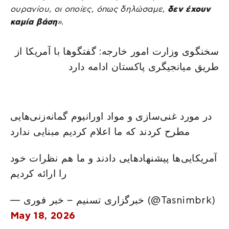
ουρανίου, οι οποίες, όπως δηλώσαμε,
δεν έχουν
καμία βάση
»
.
سخنگوی وزارت امور خارجه: گفتگوها با آمریکا از
طریق میانجیگری پاکستان ادامه دارد
در مورد غنی‌سازی و مواد اورانیوم گمانه‌زنی‌هایی
مطرح کردند که ما اعلام کردیم مبنایی ندارد
آمریکایی‌ها پیشنهادهایی دادند و ما هم نظرات خود
را ارائه کردیم
— خبرگزاری تسنیم – خبر فوری (@Tasnimbrk)
May 18, 2026