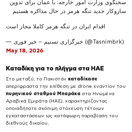
سخنگوی وزارت امور خارجه: با عمان برای تدوین
سازوکار جدید تنگه هرمز در حال مذاکره هستیم
اقدام ایران در تنگه هرمز کاملا مجاز است
— خبرگزاری تسنیم – خبر فوری (@Tasnimbrk)
May 18, 2026
Καταδίκη για το πλήγμα στα ΗΑΕ
Στο μεταξύ, το Πακιστάν
καταδίκασε
απερίφραστα την επίθεση με drone εναντίον του
πυρηνικού σταθμού Μπαράκα
στα Ηνωμένα
Αραβικά Εμιράτα (ΗΑΕ), χαρακτηρίζοντας
οποιαδήποτε σκόπιμη στόχευση τέτοιων
εγκαταστάσεων ως κατάφωρη παραβίαση του
διεθνούς δικαίου.