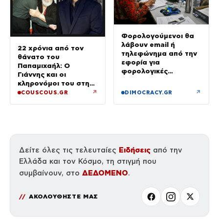
Φορολογούμενοι θα
λάβουν email ή
22 χρόνια από τον
τηλεφώνημα από την
θάνατο του
εφορία για
Παπαμιχαήλ: Ο
φορολογικές
Γιάννης και οι
εκκρεμότητες
κληρονόμοι του στη
διαθήκη
↗
↗
COUSCOUS.GR
DIMOCRACY.GR
Ειδήσεις
Δείτε όλες τις τελευταίες
από την
Ελλάδα και τον Κόσμο, τη στιγμή που
ΔΕΔΟΜΕΝΟ
συμβαίνουν, στο
.
ΑΚΟΛΟΥΘΗΣΤΕ ΜΑΣ