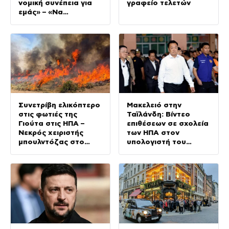
νομική συνέπεια για
γραφείο τελετών
εμάς» – «Να
αποφεύγονται
μονομερείς ενέργειες
στο Αιγαίο»
Συνετρίβη ελικόπτερο
Μακελειό στην
στις φωτιές της
Ταϊλάνδη: Βίντεο
Γιούτα στις ΗΠΑ –
επιθέσεων σε σχολεία
Νεκρός χειριστής
των ΗΠΑ στον
μπουλντόζας στο
υπολογιστή του
Όρεγκον
14χρονου –
Αυστηροποιείται η
νομοθεσία για τα
όπλα