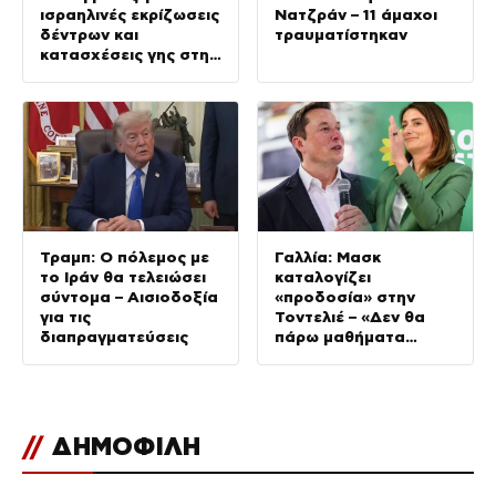
ισραηλινές εκρίζωσεις
Νατζράν – 11 άμαχοι
δέντρων και
τραυματίστηκαν
κατασχέσεις γης στην
Τζενίν
Τραμπ: Ο πόλεμος με
Γαλλία: Μασκ
το Ιράν θα τελειώσει
καταλογίζει
σύντομα – Αισιοδοξία
«προδοσία» στην
για τις
Τοντελιέ – «Δεν θα
διαπραγματεύσεις
πάρω μαθήματα
πατριωτισμού»,
απαντά η ηγέτιδα των
Οικολόγων
//
ΔΗΜΟΦΙΛΗ