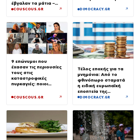
έβγαλαν τα μάτια –
Μόνο τρεις πήραν 10
↗
↗
COUSCOUS.GR
DIMOCRACY.GR
9 επώνυμοι που
έχασαν τις περιουσίες
Τέλος εποχής για τα
τους στις
μνημόνια: Από το
καταστροφικές
φθινόπωρο σταματά
πυρκαγιές: ποιοι
η ειδική ευρωπαϊκή
έμειναν χωρίς σπίτια
εποπτεία της
ελληνικής οικονομίας
↗
↗
COUSCOUS.GR
DIMOCRACY.GR