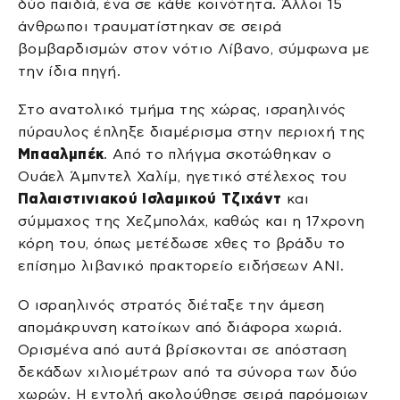
δύο παιδιά, ένα σε κάθε κοινότητα. Άλλοι 15
άνθρωποι τραυματίστηκαν σε σειρά
βομβαρδισμών στον νότιο Λίβανο, σύμφωνα με
την ίδια πηγή.
Στο ανατολικό τμήμα της χώρας, ισραηλινός
πύραυλος έπληξε διαμέρισμα στην περιοχή της
Μπααλμπέκ
. Από το πλήγμα σκοτώθηκαν ο
Ουάελ Άμπντελ Χαλίμ, ηγετικό στέλεχος του
Παλαιστινιακού Ισλαμικού Τζιχάντ
και
σύμμαχος της Χεζμπολάχ, καθώς και η 17χρονη
κόρη του, όπως μετέδωσε χθες το βράδυ το
επίσημο λιβανικό πρακτορείο ειδήσεων ANI.
Ο ισραηλινός στρατός διέταξε την άμεση
απομάκρυνση κατοίκων από διάφορα χωριά.
Ορισμένα από αυτά βρίσκονται σε απόσταση
δεκάδων χιλιομέτρων από τα σύνορα των δύο
χωρών. Η εντολή ακολούθησε σειρά παρόμοιων