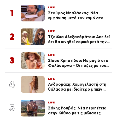
LIFE
1
Σταύρος Μπαλάσκας: Νέα
εμφάνιση μετά τον χαμό στο
«Πρωινό» (Φωτογραφία)
LIFE
2
Τζούλια Αλεξανδράτου: Απειλεί
ότι θα κινηθεί νομικά μετά την
ανάρτηση της Δημουλίδου
LIFE
3
Σίσσυ Χρηστίδου: Με μαγιό στα
Φαλάσαρνα – Οι πόζες με τους
διάσημους φίλους της
(φωτογραφίες & βίντεο)
LIFE
4
Ανδρομάχη: Χαμογελαστή στη
θάλασσα με ιδιαίτερο μπικίνι
μετά τον χωρισμό της
(φωτογραφία)
LIFE
5
Σάκης Ρουβάς: Νέα περιπέτεια
στην Κύθνο με τις μέλισσες