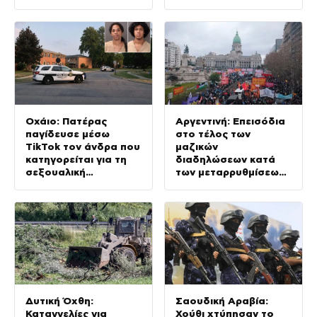
από τις αμερικανικές
της κρίσης στη Μέση
δυνάμεις
Ανατολή
Οχάιο: Πατέρας
Αργεντινή: Επεισόδια
παγίδευσε μέσω
στο τέλος των
TikTok τον άνδρα που
μαζικών
κατηγορείται για τη
διαδηλώσεων κατά
σεξουαλική
των μεταρρυθμίσεων
κακοποίηση της κόρης
Μιλέι, βίντεο
του και τον
πυροβόλησε
Δυτική Όχθη:
Σαουδική Αραβία:
Καταγγελίες για
Χούθι χτύπησαν το