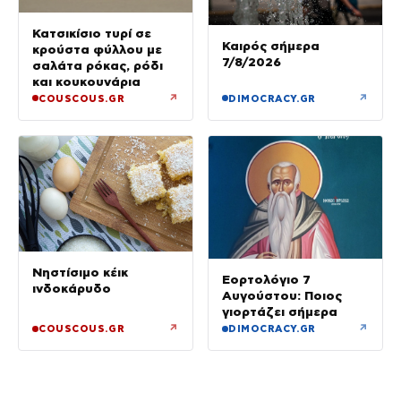
Κατσικίσιο τυρί σε
Καιρός σήμερα
κρούστα φύλλου με
7/8/2026
σαλάτα ρόκας, ρόδι
και κουκουνάρια
↗
↗
COUSCOUS.GR
DIMOCRACY.GR
Νηστίσιμο κέικ
Εορτολόγιο 7
ινδοκάρυδο
Αυγούστου: Ποιος
γιορτάζει σήμερα
↗
↗
COUSCOUS.GR
DIMOCRACY.GR