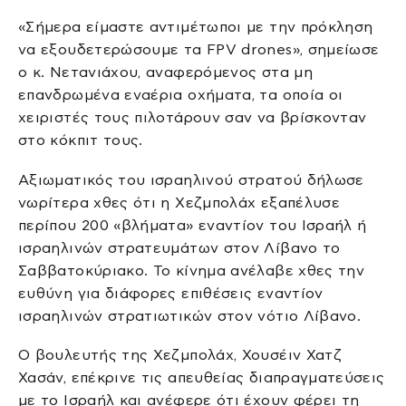
«Σήμερα είμαστε αντιμέτωποι με την πρόκληση
να εξουδετερώσουμε τα FPV drones», σημείωσε
ο κ. Νετανιάχου, αναφερόμενος στα μη
επανδρωμένα εναέρια οχήματα, τα οποία οι
χειριστές τους πιλοτάρουν σαν να βρίσκονταν
στο κόκπιτ τους.
Αξιωματικός του ισραηλινού στρατού δήλωσε
νωρίτερα χθες ότι η Χεζμπολάχ εξαπέλυσε
περίπου 200 «βλήματα» εναντίον του Ισραήλ ή
ισραηλινών στρατευμάτων στον Λίβανο το
Σαββατοκύριακο. Το κίνημα ανέλαβε χθες την
ευθύνη για διάφορες επιθέσεις εναντίον
ισραηλινών στρατιωτικών στον νότιο Λίβανο.
Ο βουλευτής της Χεζμπολάχ, Χουσέιν Χατζ
Χασάν, επέκρινε τις απευθείας διαπραγματεύσεις
με το Ισραήλ και ανέφερε ότι έχουν φέρει τη