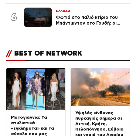
ΕΛΛΑΔΑ
6
Φωτιά στο παλιό κτίριο του
Μπάντμιντον στο Γουδή: οι
δικηγόροι των κατηγορουμένων
λένε «Η δικογραφία περιέχει
πλήθος ελλείψεων και σοβαρών
κενών»
//
BEST OF NETWORK
Υψηλός κίνδυνος
Ματογιάννια: Τα
πυρκαγιάς σήμερα σε
στυλιστικά
Αττική, Κρήτη,
«εγκλήματα» και τα
Πελοπόννησο, Εύβοια
σύνολα που μας
και νησιά του Αιγαίου