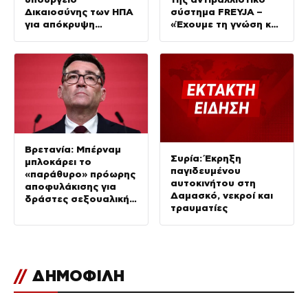
Δικαιοσύνης των ΗΠΑ
σύστημα FREYJA –
για απόκρυψη
«Έχουμε τη γνώση και
στοιχείων και
τις δυνατότητες»
μπλοκάρισμα της
έρευνας
Βρετανία: Μπέρναμ
Συρία: Έκρηξη
μπλοκάρει το
παγιδευμένου
«παράθυρο» πρόωρης
αυτοκινήτου στη
αποφυλάκισης για
Δαμασκό, νεκροί και
δράστες σεξουαλικής
τραυματίες
εκμετάλλευσης
παιδιών
//
ΔΗΜΟΦΙΛΗ