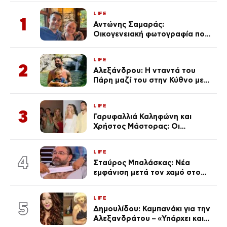
LIFE
1
Αντώνης Σαμαράς:
Οικογενειακή φωτογραφία που
ανάρτησε ο γιος του λίγο πριν
από την επέτειο θανάτου της
LIFE
Λένας
2
Αλεξάνδρου: Η νταντά του
Πάρη μαζί του στην Κύθνο με
τον μικρό και την Ελληνίδου
(Φωτογραφίες)
LIFE
3
Γαρυφαλλιά Καληφώνη και
Χρήστος Μάστορας: Οι
χωριστές διακοπές και η
επέτειος που φέτος πέρασε
LIFE
απαρατήρητη
4
Σταύρος Μπαλάσκας: Νέα
εμφάνιση μετά τον χαμό στο
«Πρωινό» (Φωτογραφία)
LIFE
5
Δημουλίδου: Καμπανάκι για την
Αλεξανδράτου – «Υπάρχει και