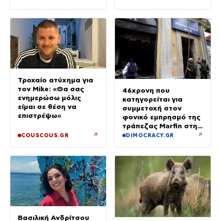
Τροχαίο ατύχημα για
τον Mike: «Θα σας
46χρονη που
ενημερώσω μόλις
κατηγορείται για
είμαι σε θέση να
συμμετοχή στον
επιστρέψω»
φονικό εμπρησμό της
τράπεζας Marfin στην
Αθήνα
↗
↗
COUSCOUS.GR
DIMOCRACY.GR
Βασιλική Ανδρίτσου