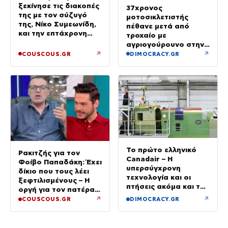
ξεκίνησε τις διακοπές
37χρονος
της με τον σύζυγό
μοτοσικλετιστής
της, Νίκο Συμεωνίδη,
πέθανε μετά από
και την επτάχρονη
τροχαίο με
κόρη τους
αγριογούρουνο στην
Εύβοια
↗
↗
COUSCOUS.GR
DIMOCRACY.GR
Το πρώτο ελληνικό
Ρακιτζής για τον
Canadair – Η
Φοίβο Παπαδάκη: Έχει
υπερσύγχρονη
δίκιο που τους λέει
τεχνολογία και οι
ξεφτιλισμένους – Η
πτήσεις ακόμα και τη
οργή για τον πατέρα
νύχτα – βίντεο
του
↗
↗
COUSCOUS.GR
DIMOCRACY.GR