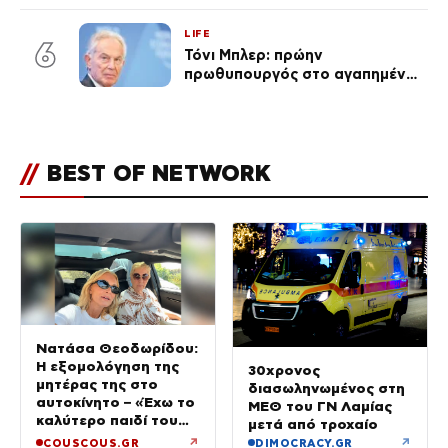
ένα μικρό παιδί πίσω που
χρειάζεται τη μάνα του»
LIFE
6
Τόνι Μπλερ: πρώην
πρωθυπουργός στο αγαπημένο
του Πόρτο Χέλι
//
BEST OF NETWORK
Νατάσα Θεοδωρίδου:
Η εξομολόγηση της
30χρονος
μητέρας της στο
διασωληνωμένος στη
αυτοκίνητο – «Έχω το
ΜΕΘ του ΓΝ Λαμίας
καλύτερο παιδί του
μετά από τροχαίο
κόσμου»
↗
↗
COUSCOUS.GR
DIMOCRACY.GR