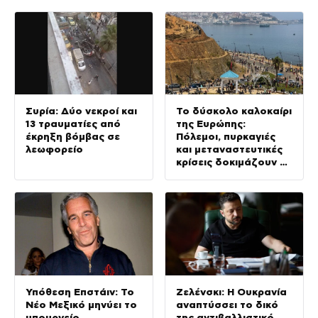
απέναντι στο Ιράν
Συρία: Δύο νεκροί και
Το δύσκολο καλοκαίρι
13 τραυματίες από
της Ευρώπης:
έκρηξη βόμβας σε
Πόλεμοι, πυρκαγιές
λεωφορείο
και μεταναστευτικές
κρίσεις δοκιμάζουν τη
Γηραιά Ήπειρο
Υπόθεση Επστάιν: Το
Ζελένσκι: Η Ουκρανία
Νέο Μεξικό μηνύει το
αναπτύσσει το δικό
υπουργείο
της αντιβαλλιστικό