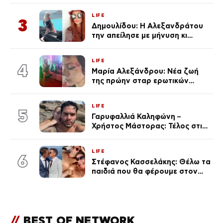
Κεφαλονιά
LIFE
3
Δημουλίδου: Η Αλεξανδράτου
την απείλησε με μήνυση κι
εκείνη απαντά – «Δεν σε
αναγνώρισα, όταν κατάλαβα
LIFE
ποια είσαι σοκαρίστικα»
4
Μαρία Αλεξάνδρου: Νέα ζωή
της πρώην σταρ ερωτικών
ταινιών, μητέρα ενός παιδιού με
σύντροφο επιχειρηματία
LIFE
(Φωτογραφίες)
5
Γαρυφαλλιά Καληφώνη –
Χρήστος Μάστορας: Τέλος στις
φήμες χωρισμού, όλη η αλήθεια
για τη σχέση τους
LIFE
6
Στέφανος Κασσελάκης: Θέλω τα
παιδιά που θα φέρουμε στον
κόσμο να… – Αποκάλυψη για την
οικογένεια με τον Τάιλερ
//
BEST OF NETWORK