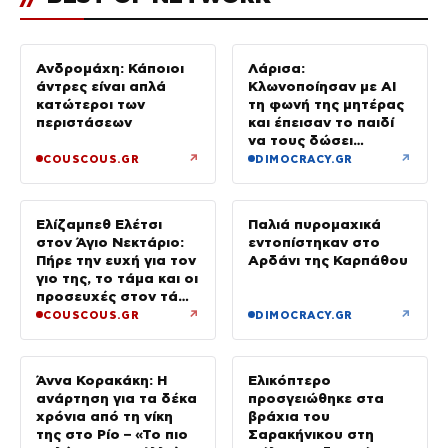
Ανδρομάχη: Κάποιοι
Λάρισα:
άντρες είναι απλά
Κλωνοποίησαν με AI
κατώτεροι των
τη φωνή της μητέρας
περιστάσεων
και έπεισαν το παιδί
να τους δώσει
χρήματα και
↗
↗
COUSCOUS.GR
DIMOCRACY.GR
κοσμήματα
Ελίζαμπεθ Ελέτσι
Παλιά πυρομαχικά
στον Άγιο Νεκτάριο:
εντοπίστηκαν στο
Πήρε την ευχή για τον
Αρδάνι της Καρπάθου
γιο της, το τάμα και οι
προσευχές στον τάφο
του Αγίου
↗
↗
COUSCOUS.GR
DIMOCRACY.GR
Άννα Κορακάκη: Η
Ελικόπτερο
ανάρτηση για τα δέκα
προσγειώθηκε στα
χρόνια από τη νίκη
βράχια του
της στο Ρίο – «Το πιο
Σαρακήνικου στη