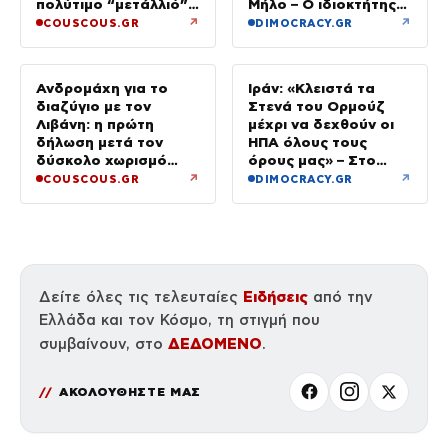
πολύτιμο “μετάλλιό”
Μήλο – Ο ιδιοκτήτης
μου είναι η κόρη μου»
κατέβηκε για μπάνιο
↗
↗
COUSCOUS.GR
DIMOCRACY.GR
Ανδρομάχη για το
Ιράν: «Κλειστά τα
διαζύγιο με τον
Στενά του Ορμούζ
Λιβάνη: η πρώτη
μέχρι να δεχθούν οι
δήλωση μετά τον
ΗΠΑ όλους τους
δύσκολο χωρισμό
όρους μας» – Στο
«Όποιος έχει…»
τραπέζι συμφωνία για
↗
↗
COUSCOUS.GR
DIMOCRACY.GR
το άνοιγμα
Ειδήσεις
Δείτε όλες τις τελευταίες
από την
Ελλάδα και τον Κόσμο, τη στιγμή που
ΔΕΔΟΜΕΝΟ
συμβαίνουν, στο
.
ΑΚΟΛΟΥΘΗΣΤΕ ΜΑΣ