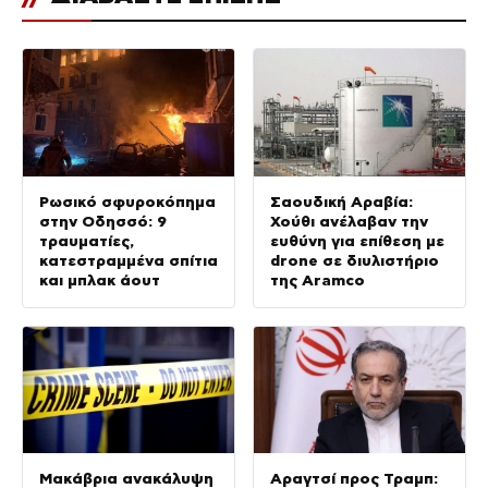
Ρωσικό σφυροκόπημα
Σαουδική Αραβία:
στην Οδησσό: 9
Χούθι ανέλαβαν την
τραυματίες,
ευθύνη για επίθεση με
κατεστραμμένα σπίτια
drone σε διυλιστήριο
και μπλακ άουτ
της Aramco
Μακάβρια ανακάλυψη
Αραγτσί προς Τραμπ: