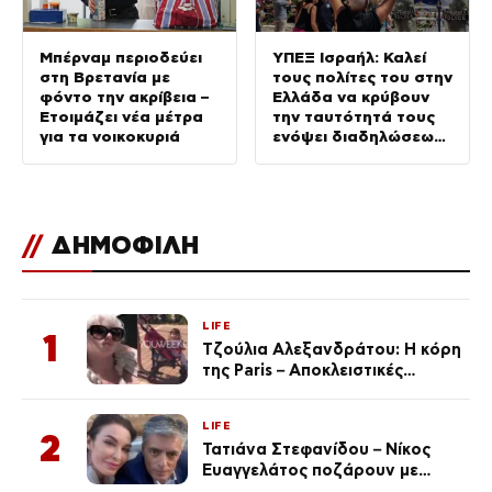
Μπέρναμ περιοδεύει
ΥΠΕΞ Ισραήλ: Καλεί
στη Βρετανία με
τους πολίτες του στην
φόντο την ακρίβεια –
Ελλάδα να κρύβουν
Ετοιμάζει νέα μέτρα
την ταυτότητά τους
για τα νοικοκυριά
ενόψει διαδηλώσεων
σε 36 σημεία
//
ΔΗΜΟΦΙΛΗ
LIFE
1
Τζούλια Αλεξανδράτου: Η κόρη
της Paris – Αποκλειστικές
φωτογραφίες
LIFE
2
Τατιάνα Στεφανίδου – Νίκος
Ευαγγελάτος ποζάρουν με
μαγιό σε παραλία στην