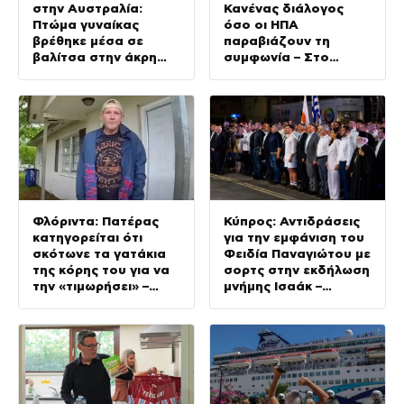
στην Αυστραλία:
Κανένας διάλογος
Πτώμα γυναίκας
όσο οι ΗΠΑ
βρέθηκε μέσα σε
παραβιάζουν τη
βαλίτσα στην άκρη
συμφωνία – Στο
δρόμου
τελικό στάδιο οι
διαπραγματεύσεις με
το Ομάν
Φλόριντα: Πατέρας
Κύπρος: Αντιδράσεις
κατηγορείται ότι
για την εμφάνιση του
σκότωνε τα γατάκια
Φειδία Παναγιώτου με
της κόρης του για να
σορτς στην εκδήλωση
την «τιμωρήσει» –
μνήμης Ισαάκ –
Βίντεο από τη
Σολωμού
σύλληψη