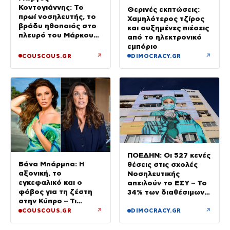
Κοντογιάννης: Το
Θερινές εκπτώσεις:
πρωί νοσηλευτής, το
Χαμηλότερος τζίρος
βράδυ ηθοποιός στο
και αυξημένες πιέσεις
πλευρό του Μάρκου
από το ηλεκτρονικό
Σεφερλή
εμπόριο
↗
↗
COUSCOUS.GR
DIMOCRACY.GR
ΠΟΕΔΗΝ: Οι 527 κενές
Βάνα Μπάρμπα: Η
θέσεις στις σχολές
αξονική, το
Νοσηλευτικής
εγκεφαλικό και ο
απειλούν το ΕΣΥ – Το
φόβος για τη ζέστη
34% των διαθέσιμων
στην Κύπρο – Τι
δεν καλύφθηκε
τρέμουν οι γιατροί για
↗
↗
COUSCOUS.GR
DIMOCRACY.GR
την υγεία της;