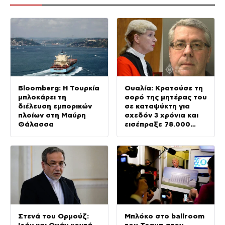
Bloomberg: Η Τουρκία
Ουαλία: Κρατούσε τη
μπλοκάρει τη
σορό της μητέρας του
διέλευση εμπορικών
σε καταψύκτη για
πλοίων στη Μαύρη
σχεδόν 3 χρόνια και
Θάλασσα
εισέπραξε 78.000
λίρες από τη σύνταξή
της
Στενά του Ορμούζ:
Μπλόκο στο ballroom
Ιράν και Ομάν κοντά
του Τραμπ στον