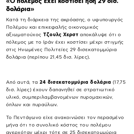
«Ο πόλεμος έχει κοστίσει ήδη 29 δισ.
δολάρια»
Κατά τη διάρκεια της ακρόασης, ο υφυπουργός
Πολέμου και επικεφαλής οικονομικός
αξιωματούχος
Τζουλς Χερστ
αποκάλυψε ότι ο
πόλεμος με το Ιράν έχει κοστίσει μέχρι στιγμής
στις Ηνωμένες Πολιτείες 29 δισεκατομμύρια
δολάρια (περίπου 21,45 δισ. λίρες).
Από αυτά, τα
24 δισεκατομμύρια δολάρια
(17,75
δισ. λίρες) έχουν δαπανηθεί σε στρατιωτικό
υλικό, συμπεριλαμβανομένων πυρομαχικών,
όπλων και πυραύλων.
Το Πεντάγωνο είχε ανακοινώσει τον περασμένο
μήνα ότι το συνολικό κόστος του πολέμου
ανερχόταν μέχρι τότε σε 25 δισεκατομμύρια