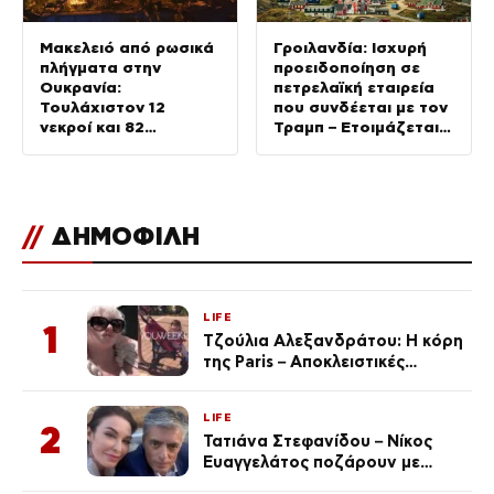
Μακελειό από ρωσικά
Γροιλανδία: Ισχυρή
πλήγματα στην
προειδοποίηση σε
Ουκρανία:
πετρελαϊκή εταιρεία
Τουλάχιστον 12
που συνδέεται με τον
νεκροί και 82
Τραμπ – Ετοιμάζεται
τραυματίες,
για γεωτρήσεις χωρίς
σκοτώθηκαν 3χρονο
άδεια
αγοράκι και οι
παππούδες του
//
ΔΗΜΟΦΙΛΗ
LIFE
1
Τζούλια Αλεξανδράτου: Η κόρη
της Paris – Αποκλειστικές
φωτογραφίες
LIFE
2
Τατιάνα Στεφανίδου – Νίκος
Ευαγγελάτος ποζάρουν με
μαγιό σε παραλία στην