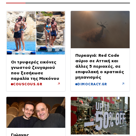
Πυρκαγιά: Red Code
αύριο σε Αττική και
Οι τρυφερές εικόνες
άλλες 5 περιοχές, σε
γνωστού ζευγαριού
επιφυλακή ο κρατικός
που ξεσήκωσε
μηχανισμός
παραλία της Μυκόνου
↗
↗
COUSCOUS.GR
DIMOCRACY.GR
Γιώργος