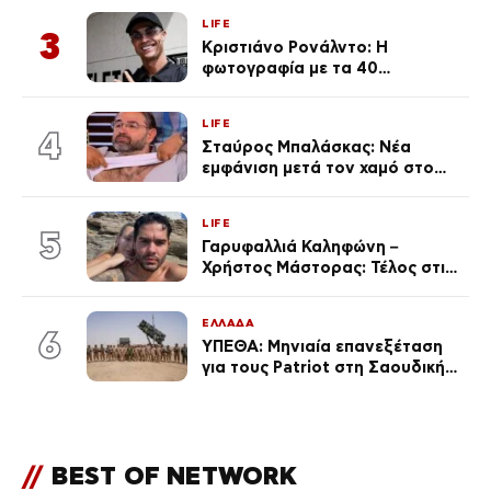
Κεφαλονιά
LIFE
3
Κριστιάνο Ρονάλντο: Η
φωτογραφία με τα 40
πανάκριβα αυτοκίνητα στο
γκαράζ του ξεπέρασε τα 20,7
LIFE
εκ. likes
4
Σταύρος Μπαλάσκας: Νέα
εμφάνιση μετά τον χαμό στο
«Πρωινό» (Φωτογραφία)
LIFE
5
Γαρυφαλλιά Καληφώνη –
Χρήστος Μάστορας: Τέλος στις
φήμες χωρισμού, όλη η αλήθεια
για τη σχέση τους
ΕΛΛΑΔΑ
6
ΥΠΕΘΑ: Μηνιαία επανεξέταση
για τους Patriot στη Σαουδική
Αραβία
//
BEST OF NETWORK