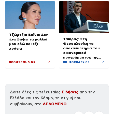
Τζώρτζια Βαϊνα: Δεν
Τσίπρας: Στη
έχω βάψει τα μαλλιά
Θεσσαλονίκη τα
μου εδώ και έξι
αποκαλυπτήρια του
χρόνια
οικονομικού
προγράμματος της
ΕΛ.Α.Σ.
↗
↗
COUSCOUS.GR
DIMOCRACY.GR
Ειδήσεις
Δείτε όλες τις τελευταίες
από την
Ελλάδα και τον Κόσμο, τη στιγμή που
ΔΕΔΟΜΕΝΟ
συμβαίνουν, στο
.