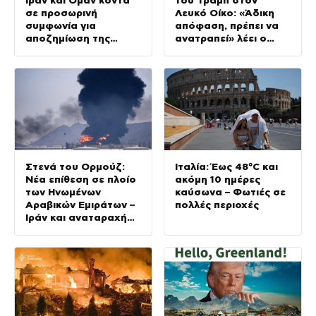
σε προσωρινή
Λευκό Οίκο: «Άδικη
συμφωνία για
απόφαση, πρέπει να
αποζημίωση της
ανατραπεί» λέει ο
Τεχεράνης
Αμερικανός πρόεδρος
Στενά του Ορμούζ:
Ιταλία: Έως 48°C και
Νέα επίθεση σε πλοίο
ακόμη 10 ημέρες
των Ηνωμένων
καύσωνα – Φωτιές σε
Αραβικών Εμιράτων –
πολλές περιοχές
Ιράν και αναταραχή
στην περιοχή