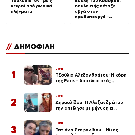
Τουλάχιστον τρεις
Βουλή του Κοσόβου:
νεκροί από ρωσικά
Βουλευτής πέταξε
πλήγματα
αβγά στον
πρωθυπουργό –
βίντεο
//
ΔΗΜΟΦΙΛΗ
LIFE
1
Τζούλια Αλεξανδράτου: Η κόρη
της Paris – Αποκλειστικές
φωτογραφίες
LIFE
2
Δημουλίδου: Η Αλεξανδράτου
την απείλησε με μήνυση κι
εκείνη απαντά – «Δεν σε
αναγνώρισα, όταν κατάλαβα
LIFE
ποια είσαι σοκαρίστικα»
3
Τατιάνα Στεφανίδου – Νίκος