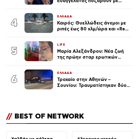
Ευαγγελάτος ποζάρουν με
μαγιό σε παραλία στην
Κεφαλονιά
ΕΛΛΑΔΑ
4
Καιρός: Θυελλώδεις άνεμοι με
ριπές έως 80 χλμ/ώρα και «Red
Code» σε 6 περιοχές για
κίνδυνο πυρκαγιάς
LIFE
5
Μαρία Αλεξάνδρου: Νέα ζωή
της πρώην σταρ ερωτικών
ταινιών, μητέρα ενός παιδιού με
σύντροφο επιχειρηματία
ΕΛΛΑΔΑ
(Φωτογραφίες)
6
Τροχαίο στην Αθηνών –
Σουνίου: Τραυματίστηκαν δύο
αστυνομικοί
//
BEST OF NETWORK
Χαλβάς με σάλτσα
43χρονος νεκρός