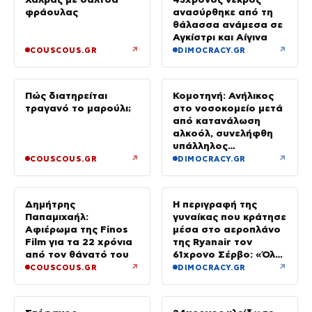
φράουλας
ανασύρθηκε από τη
θάλασσα ανάμεσα σε
Αγκίστρι και Αίγινα
↗
↗
COUSCOUS.GR
DIMOCRACY.GR
Πώς διατηρείται
Κομοτηνή: Ανήλικος
τραγανό το μαρούλι;
στο νοσοκομείο μετά
από κατανάλωση
αλκοόλ, συνελήφθη
υπάλληλος
καταστήματος
↗
↗
COUSCOUS.GR
DIMOCRACY.GR
Δημήτρης
Η περιγραφή της
Παπαμιχαήλ:
γυναίκας που κράτησε
Αφιέρωμα της Finos
μέσα στο αεροπλάνο
Film για τα 22 χρόνια
της Ryanair τον
από τον θάνατό του
61χρονο Σέρβο: «Όλα
έγιναν σε κλάσματα
↗
↗
COUSCOUS.GR
DIMOCRACY.GR
δευτερολέπτου»