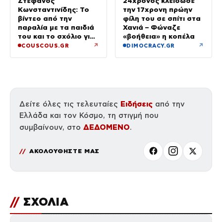
Στέφανος
24χρονος κλείδωσε
Κωνσταντινίδης: Το
την 17χρονη πρώην
βίντεο από την
φίλη του σε σπίτι στα
παραλία με τα παιδιά
Χανιά – Φώναζε
του και το σχόλιο για
«βοήθεια» η κοπέλα
την ηλικία του
↗
↗
COUSCOUS.GR
DIMOCRACY.GR
Ειδήσεις
Δείτε όλες τις τελευταίες
από την
Ελλάδα και τον Κόσμο, τη στιγμή που
ΔΕΔΟΜΕΝΟ
συμβαίνουν, στο
.
ΑΚΟΛΟΥΘΗΣΤΕ ΜΑΣ
//
ΣΧΟΛΙΑ