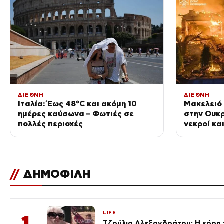
ΔΙΕΘΝΗ
ΔΙΕΘΝΗ
Ιταλία: Έως 48°C και ακόμη 10
Μακελειό
ημέρες καύσωνα – Φωτιές σε
στην Ουκρ
πολλές περιοχές
νεκροί κα
σκοτώθηκ
οι παππού
//
ΔΗΜΟΦΙΛΗ
LIFE
1
Τζούλια Αλεξανδράτου: Η κόρη τ