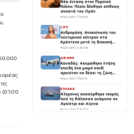
Νέα ένταση στον Περσικό
Κόλπο: Πλοίο δέχθηκε επίθεση
ανοικτά του Ομάν
νο
πριν από 3 λεπτά
υ,
LIFE
Ανδρομάχη: Ανακοίνωση του
νυχτερινού κέντρου στα
Κρέστενα μετά τη διακοπή
του live της – Τι αναφέρει
πριν από 6 λεπτά
50.000
ΔΙΕΘΝΗ
Καναδάς: Ακυρώθηκε πτήση
επειδή ένα μικρό παιδί
αρνιόταν να δέσει τη ζώνη
 φορέας
του – Δεκάδες επιβάτες
πριν από 7 λεπτά
αποκλείστηκαν στο
της
αεροδρόμιο
ΕΛΛΑΔΑ
 (01:00
43χρονος ανασύρθηκε νεκρός
από τη θάλασσα ανάμεσα σε
Αγκίστρι και Αίγινα
πριν από 11 λεπτά
SPORTS
Ίντερ – Γιουβέντους 2-1: Οι
πρωταθλητές Ιταλίας