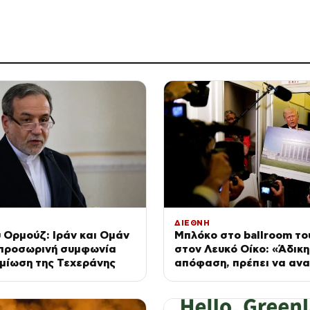
ΔΙΕΘΝΗ
 Ορμούζ: Ιράν και Ομάν
Μπλόκο στο ballroom το
 προσωρινή συμφωνία
στον Λευκό Οίκο: «Άδικη
μίωση της Τεχεράνης
απόφαση, πρέπει να αν
λέει ο Αμερικανός πρόε