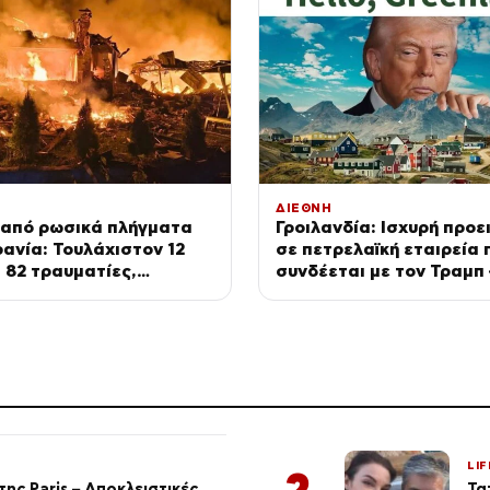
ΔΙΕΘΝΗ
 από ρωσικά πλήγματα
Γροιλανδία: Ισχυρή προε
ανία: Τουλάχιστον 12
σε πετρελαϊκή εταιρεία 
ι 82 τραυματίες,
συνδέεται με τον Τραμπ 
αν 3χρονο αγοράκι και
Ετοιμάζεται για γεωτρή
δες του
άδεια
LIF
2
ης Paris – Αποκλειστικές
Τα