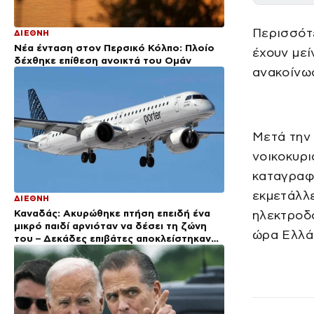
Περισσότε
ΔΙΕΘΝΗ
Νέα ένταση στον Περσικό Κόλπο: Πλοίο
έχουν μεί
δέχθηκε επίθεση ανοικτά του Ομάν
ανακοίνω
Μετά την
νοικοκυρι
καταγραφε
εκμετάλλ
ΔΙΕΘΝΗ
Καναδάς: Ακυρώθηκε πτήση επειδή ένα
ηλεκτροδ
μικρό παιδί αρνιόταν να δέσει τη ζώνη
ώρα Ελλά
του – Δεκάδες επιβάτες αποκλείστηκαν
στο αεροδρόμιο