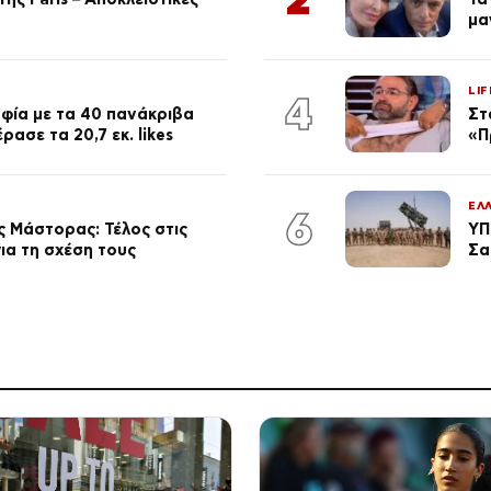
μα
LIF
4
φία με τα 40 πανάκριβα
Στ
ασε τα 20,7 εκ. likes
«Π
ΕΛ
6
 Μάστορας: Τέλος στις
ΥΠ
ια τη σχέση τους
Σα