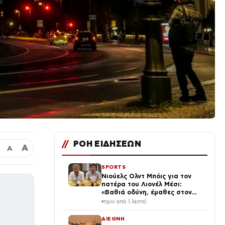
//
ΡΟΗ ΕΙΔΗΣΕΩΝ
Α
Α
SPORTS
Νιούελς Ολντ Μπόις για τον
πατέρα του Λιονέλ Μέσι:
«Βαθιά οδύνη, έμαθες στον
κορυφαίο όλων των εποχών να
πριν από 1 λεπτό
αγαπά αυτά τα χρώματα»
ΔΙΕΘΝΗ